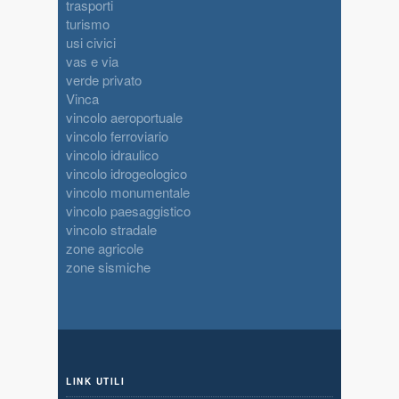
trasporti
turismo
usi civici
vas e via
verde privato
Vinca
vincolo aeroportuale
vincolo ferroviario
vincolo idraulico
vincolo idrogeologico
vincolo monumentale
vincolo paesaggistico
vincolo stradale
zone agricole
zone sismiche
LINK UTILI