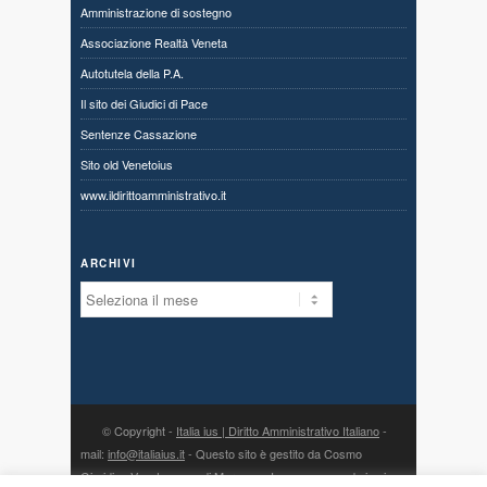
Amministrazione di sostegno
Associazione Realtà Veneta
Autotutela della P.A.
Il sito dei Giudici di Pace
Sentenze Cassazione
Sito old Venetoius
www.ildirittoamministrativo.it
ARCHIVI
Archivi
© Copyright -
Italia ius | Diritto Amministrativo Italiano
-
mail:
info@italiaius.it
- Questo sito è gestito da Cosmo
Giuridico Veneto s.a.s. di Marangon Ivonne, con sede in via