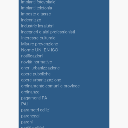
impianti fotovoltaici
impianti telefonia
imposte e tasse
indennizzo
industrie insalubri
ingegneri e altri professionisti
Interesse culturale
Misure prevenzione
Norme UNI EN ISO
notificazioni
novità normative
oneri urbanizzazione
opere pubbliche
opere urbanizzazione
ordinamento comuni e province
ordinanze
pagamenti PA
PAI
parametri edilizi
parcheggi
parchi
partiti politici