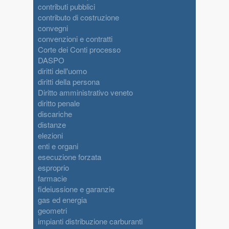
contributi pubblici
contributo di costruzione
convegni
convenzioni e contratti
Corte dei Conti processo
DASPO
diritti dell'uomo
diritti della persona
Diritto amministrativo veneto
diritto penale
discariche
distanze
elezioni
enti e organi
esecuzione forzata
esproprio
farmacie
fideiussione e garanzie
gas ed energia
geometri
impianti distribuzione carburanti