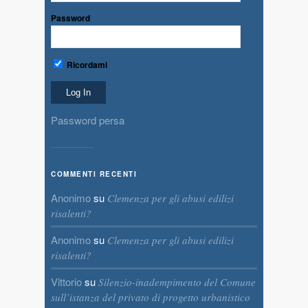
Password
Ricordami
Password persa
COMMENTI RECENTI
Anonimo
su
Clemenza per gli abusi edilizi
risalenti?
Anonimo
su
Clemenza per gli abusi edilizi
risalenti?
Vittorio
su
Silenzio-inadempimento del Comune
sull’istanza del privato di progetto urbanistico