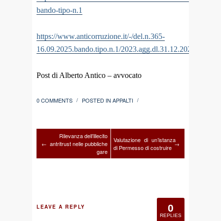
bando-tipo-n.1
https://www.anticorruzione.it/-/del.n.365-
16.09.2025.bando.tipo.n.1/2023.agg.dl.31.12.2024.n.209
.
Post di Alberto Antico – avvocato
0 COMMENTS
POSTED IN
APPALTI
/
/
Rilevanza dell’illecito
Valutazione di un’istanza
←
antritrust nelle pubbliche
→
di Permesso di costruire
gare
0
LEAVE A REPLY
REPLIES