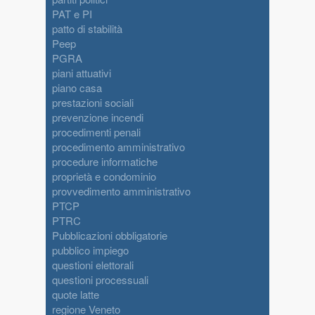
PAT e PI
patto di stabilità
Peep
PGRA
piani attuativi
piano casa
prestazioni sociali
prevenzione incendi
procedimenti penali
procedimento amministrativo
procedure informatiche
proprietà e condominio
provvedimento amministrativo
PTCP
PTRC
Pubblicazioni obbligatorie
pubblico impiego
questioni elettorali
questioni processuali
quote latte
regione Veneto