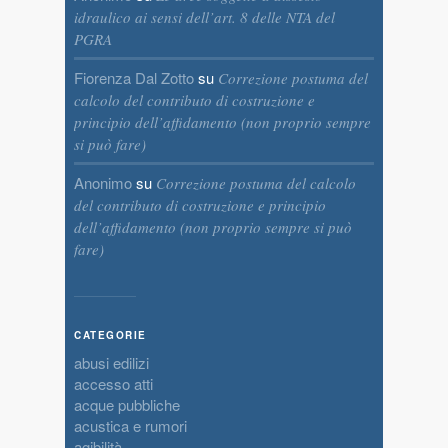
idraulico ai sensi dell’art. 8 delle NTA del
PGRA
Fiorenza Dal Zotto
su
Correzione postuma del
calcolo del contributo di costruzione e
principio dell’affidamento (non proprio sempre
si può fare)
Anonimo
su
Correzione postuma del calcolo
del contributo di costruzione e principio
dell’affidamento (non proprio sempre si può
fare)
CATEGORIE
abusi edilizi
accesso atti
acque pubbliche
acustica e rumori
agibilità