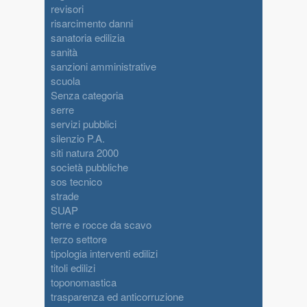
revisori
risarcimento danni
sanatoria edilizia
sanità
sanzioni amministrative
scuola
Senza categoria
serre
servizi pubblici
silenzio P.A.
siti natura 2000
società pubbliche
sos tecnico
strade
SUAP
terre e rocce da scavo
terzo settore
tipologia interventi edilizi
titoli edilizi
toponomastica
trasparenza ed anticorruzione