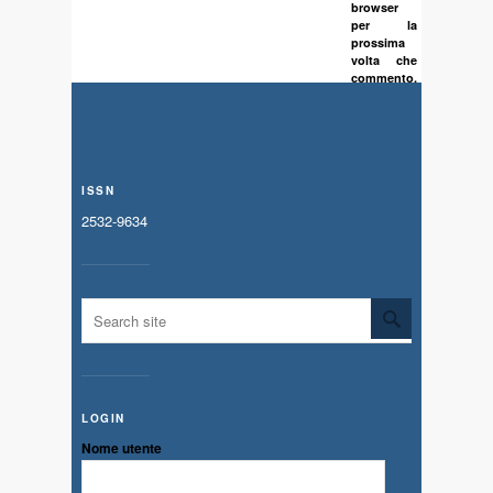
browser
per la
prossima
volta che
commento.
ISSN
2532-9634
LOGIN
Nome utente