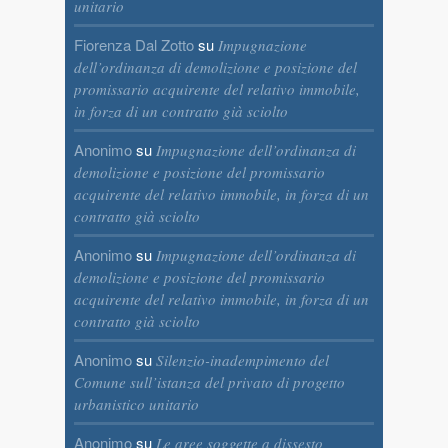
unitario
Fiorenza Dal Zotto
su
Impugnazione
dell’ordinanza di demolizione e posizione del
promissario acquirente del relativo immobile,
in forza di un contratto già sciolto
Anonimo
su
Impugnazione dell’ordinanza di
demolizione e posizione del promissario
acquirente del relativo immobile, in forza di un
contratto già sciolto
Anonimo
su
Impugnazione dell’ordinanza di
demolizione e posizione del promissario
acquirente del relativo immobile, in forza di un
contratto già sciolto
Anonimo
su
Silenzio-inadempimento del
Comune sull’istanza del privato di progetto
urbanistico unitario
Anonimo
su
Le aree soggette a dissesto