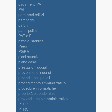
pagamenti PA
PAI
parametri edilizi
parcheggi
parchi
partiti politici
PAT e PI
patto di stabilità
Peep
PGRA
piani attuativi
piano casa
prestazioni sociali
prevenzione incendi
procedimenti penali
procedimento amministrativo
procedure informatiche
proprietà e condominio
provvedimento amministrativo
PTCP
PTRC