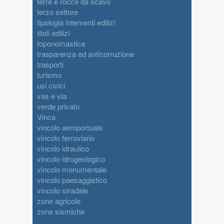
terre e rocce da scavo
terzo settore
tipologia interventi edilizi
titoli edilizi
toponomastica
trasparenza ed anticorruzione
trasporti
turismo
usi civici
vas e via
verde privato
Vinca
vincolo aeroportuale
vincolo ferroviario
vincolo idraulico
vincolo idrogeologico
vincolo monumentale
vincolo paesaggistico
vincolo stradale
zone agricole
zone sismiche