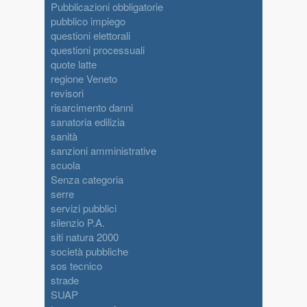
Pubblicazioni obbligatorie
pubblico impiego
questioni elettorali
questioni processuali
quote latte
regione Veneto
revisori
risarcimento danni
sanatoria edilizia
sanità
sanzioni amministrative
scuola
Senza categoria
serre
servizi pubblici
silenzio P.A.
siti natura 2000
società pubbliche
sos tecnico
strade
SUAP