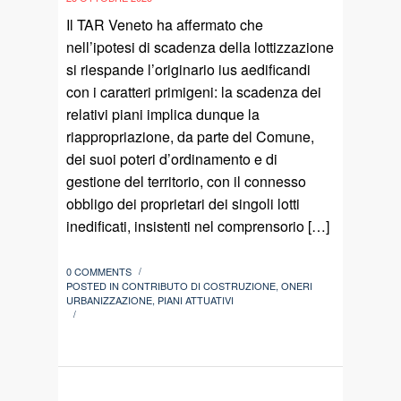
Il TAR Veneto ha affermato che
nell’ipotesi di scadenza della lottizzazione
si riespande l’originario ius aedificandi
con i caratteri primigeni: la scadenza dei
relativi piani implica dunque la
riappropriazione, da parte del Comune,
dei suoi poteri d’ordinamento e di
gestione del territorio, con il connesso
obbligo dei proprietari dei singoli lotti
inedificati, insistenti nel comprensorio […]
0 COMMENTS
/
POSTED IN
CONTRIBUTO DI COSTRUZIONE
,
ONERI
URBANIZZAZIONE
,
PIANI ATTUATIVI
/