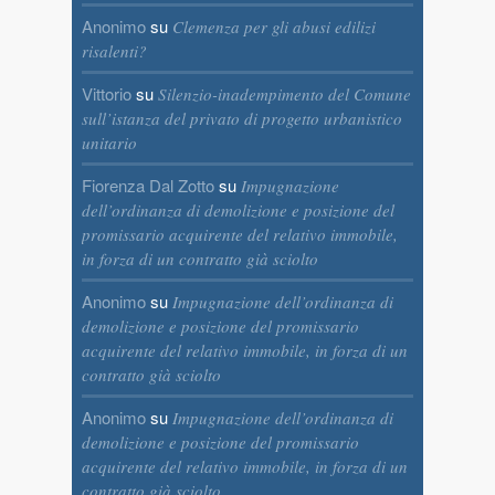
Anonimo
su
Clemenza per gli abusi edilizi
risalenti?
Vittorio
su
Silenzio-inadempimento del Comune
sull’istanza del privato di progetto urbanistico
unitario
Fiorenza Dal Zotto
su
Impugnazione
dell’ordinanza di demolizione e posizione del
promissario acquirente del relativo immobile,
in forza di un contratto già sciolto
Anonimo
su
Impugnazione dell’ordinanza di
demolizione e posizione del promissario
acquirente del relativo immobile, in forza di un
contratto già sciolto
Anonimo
su
Impugnazione dell’ordinanza di
demolizione e posizione del promissario
acquirente del relativo immobile, in forza di un
contratto già sciolto