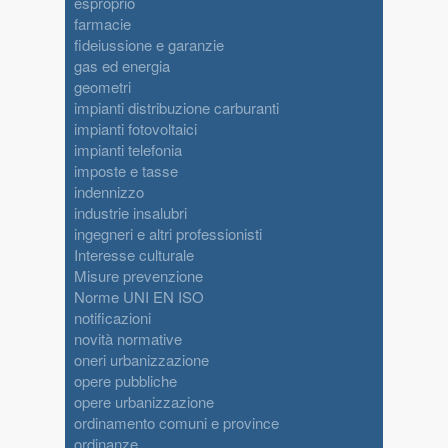
esproprio
farmacie
fideiussione e garanzie
gas ed energia
geometri
impianti distribuzione carburanti
impianti fotovoltaici
impianti telefonia
imposte e tasse
indennizzo
industrie insalubri
ingegneri e altri professionisti
Interesse culturale
Misure prevenzione
Norme UNI EN ISO
notificazioni
novità normative
oneri urbanizzazione
opere pubbliche
opere urbanizzazione
ordinamento comuni e province
ordinanze