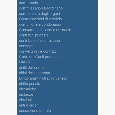
commercio
commissario straordinario
competenze degli organi
Comunicazioni di servizio
comunione e condominio
Consumo e risparmio del suolo
contributi pubblici
contributo di costruzione
convegni
convenzioni e contratti
Corte dei Conti processo
DASPO
diritti dell'uomo
diritti della persona
Diritto amministrativo veneto
diritto penale
discariche
distanze
elezioni
enti e organi
esecuzione forzata