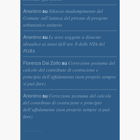
Anonimo
su
Silenzio-inadempimento del
Comune sull’istanza del privato di progetto
urbanistico unitario
Anonimo
su
Le aree soggette a dissesto
idraulico ai sensi dell’art. 8 delle NTA del
PGRA
Fiorenza Dal Zotto
su
Correzione postuma del
calcolo del contributo di costruzione e
principio dell’affidamento (non proprio sempre
si può fare)
Anonimo
su
Correzione postuma del calcolo
del contributo di costruzione e principio
dell’affidamento (non proprio sempre si può
fare)