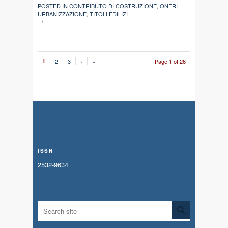
POSTED IN
CONTRIBUTO DI COSTRUZIONE
,
ONERI
URBANIZZAZIONE
,
TITOLI EDILIZI
/
1
2
3
›
»
Page 1 of 26
ISSN
2532-9634