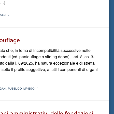
 […]
GANI
/
touflage
mato che, in tema di incompatibilità successive nelle
denti (cd. pantouflage o sliding doors), l’art. 3, co. 3-
to dalla l. 69/2025, ha natura eccezionale e di stretta
 sotto il profilo soggettivo, a tutti i componenti di organi
GANI
,
PUBBLICO IMPIEGO
/
rgani amministrativi delle fondazioni