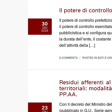
Il potere di controll
Il potere di controllo prefettiz
30
il potere di controllo esercitat
GIU
2026
pubblicistica e si configura qu
la durata dell’ente, il costan
dell’attività della […]
0 COMMENTS
POSTED IN
ENTI E OR
/
Residui afferenti al
territoriali: modalit
PP.AA.
Con il decreto del Ministro d
23
(pubblicato in G.U., Serie gen
GIU