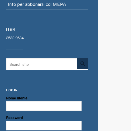
Info per abbonarsi col MEPA
ISSN
2532-9634
LOGIN
Nome utente
Password