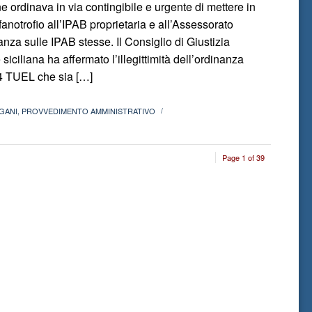
 ordinava in via contingibile e urgente di mettere in
rfanotrofio all’IPAB proprietaria e all’Assessorato
anza sulle IPAB stesse. Il Consiglio di Giustizia
iciliana ha affermato l’illegittimità dell’ordinanza
54 TUEL che sia […]
GANI
,
PROVVEDIMENTO AMMINISTRATIVO
/
Page 1 of 39