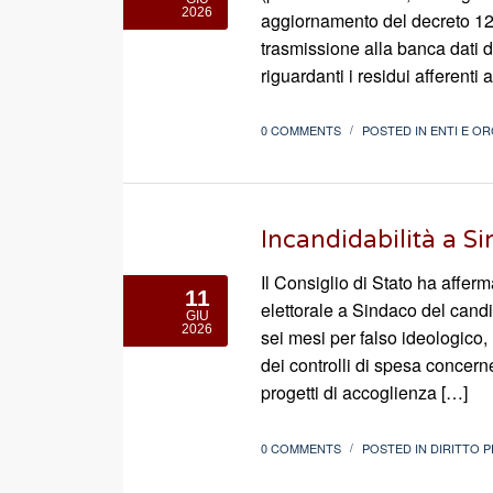
2026
aggiornamento del decreto 12 m
trasmissione alla banca dati 
riguardanti i residui afferenti 
0 COMMENTS
POSTED IN
ENTI E OR
/
Incandidabilità a S
Il Consiglio di Stato ha affer
11
elettorale a Sindaco del cand
GIU
2026
sei mesi per falso ideologico,
dei controlli di spesa concerne
progetti di accoglienza […]
0 COMMENTS
POSTED IN
DIRITTO 
/