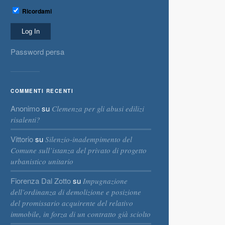
Ricordami
Password persa
COMMENTI RECENTI
Anonimo
su
Clemenza per gli abusi edilizi
risalenti?
Vittorio
su
Silenzio-inadempimento del
Comune sull’istanza del privato di progetto
urbanistico unitario
Fiorenza Dal Zotto
su
Impugnazione
dell’ordinanza di demolizione e posizione
del promissario acquirente del relativo
immobile, in forza di un contratto già sciolto