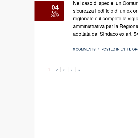
Nel caso di specie, un Comune
04
sicurezza l’edificio di un ex o
GIU
2026
regionale cui compete la vigil
amministrativa per la Regione s
adottata dal Sindaco ex art. 
0 COMMENTS
POSTED IN
ENTI E OR
/
1
2
3
›
»