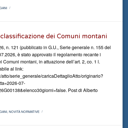
GANI
/
classificazione dei Comuni montani
6, n. 121 (pubblicato in G.U., Serie generale n. 155 del
07.2026, è stato approvato il regolamento recante i
ei Comuni montani, in attuazione dell’art. 2, co. 1 l.
bile al link:
it/atto/serie_generale/caricaDettaglioAtto/originario?
tta=2026-07-
6G00138&elenco30giorni=false. Post di Alberto
GANI
,
NOVITÀ NORMATIVE
/