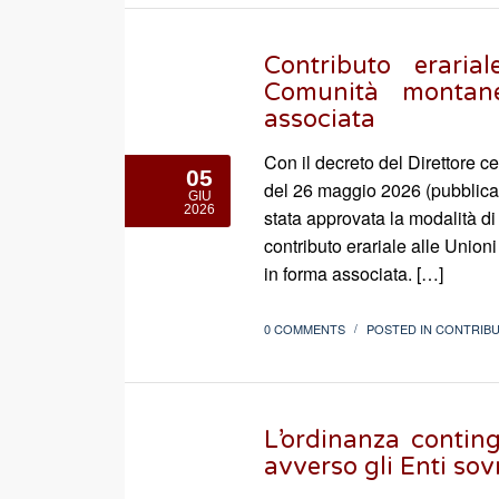
Contributo erari
Comunità montane
associata
Con il decreto del Direttore ce
05
del 26 maggio 2026 (pubblicat
GIU
2026
stata approvata la modalità di
contributo erariale alle Union
in forma associata. […]
0 COMMENTS
POSTED IN
CONTRIBUT
/
L’ordinanza contin
avverso gli Enti so