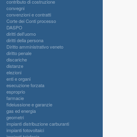
contributo di costruzione
convegni
convenzioni e contratti
Corte dei Conti processo
DASPO
diritti dell'uomo
diritti della persona
Diritto amministrativo veneto
diritto penale
discariche
distanze
elezioni
enti e organi
esecuzione forzata
esproprio
farmacie
fideiussione e garanzie
gas ed energia
geometri
impianti distribuzione carburanti
impianti fotovoltaici
impianti telefonia