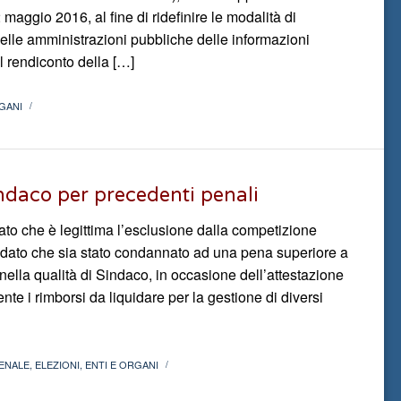
aggio 2016, al fine di ridefinire le modalità di
delle amministrazioni pubbliche delle informazioni
al rendiconto della […]
GANI
/
indaco per precedenti penali
mato che è legittima l’esclusione dalla competizione
idato che sia stato condannato ad una pena superiore a
 nella qualità di Sindaco, in occasione dell’attestazione
nte i rimborsi da liquidare per la gestione di diversi
PENALE
,
ELEZIONI
,
ENTI E ORGANI
/