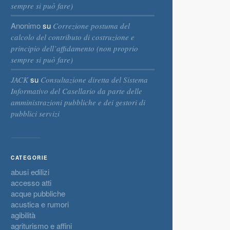
sempre si può fare)
Anonimo
su
Correzione postuma del
calcolo del contributo di costruzione e
principio dell’affidamento (non proprio
sempre si può fare)
su
JACK
Consultazione diretta del Sistema
Informativo del Casellario da parte delle
amministrazioni pubbliche e dei gestori di
pubblici servizi
CATEGORIE
abusi edilizi
accesso atti
acque pubbliche
acustica e rumori
agibilità
agriturismo e affini