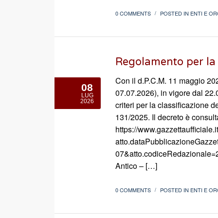
0 COMMENTS
POSTED IN
ENTI E OR
/
Regolamento per la 
Con il d.P.C.M. 11 maggio 202
08
07.07.2026), in vigore dal 22.
LUG
2026
criteri per la classificazione d
131/2025. Il decreto è consulta
https://www.gazzettaufficiale.
atto.dataPubblicazioneGazze
07&atto.codiceRedazionale=2
Antico – […]
0 COMMENTS
POSTED IN
ENTI E OR
/