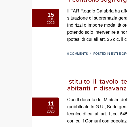
Il TAR Reggio Calabria ha aff
15
situazione di supremazia gerar
LUG
2026
indirizzi o imporre modalità o
potendo solo intervenire a nor
ipotesi di cui all’art. 25 c.c.
0 COMMENTS
POSTED IN
ENTI E OR
/
Istituito il tavolo
abitanti in disavan
Con il decreto del Ministro d
11
(pubblicato in G.U., Serie gene
LUG
2026
tecnico di cui all’art. 1, co. 6
con cui i Comuni con popolazi