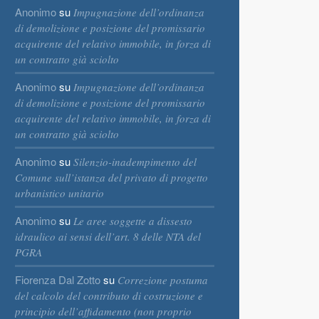
Anonimo
su
Impugnazione dell’ordinanza
di demolizione e posizione del promissario
acquirente del relativo immobile, in forza di
un contratto già sciolto
Anonimo
su
Impugnazione dell’ordinanza
di demolizione e posizione del promissario
acquirente del relativo immobile, in forza di
un contratto già sciolto
Anonimo
su
Silenzio-inadempimento del
Comune sull’istanza del privato di progetto
urbanistico unitario
Anonimo
su
Le aree soggette a dissesto
idraulico ai sensi dell’art. 8 delle NTA del
PGRA
Fiorenza Dal Zotto
su
Correzione postuma
del calcolo del contributo di costruzione e
principio dell’affidamento (non proprio