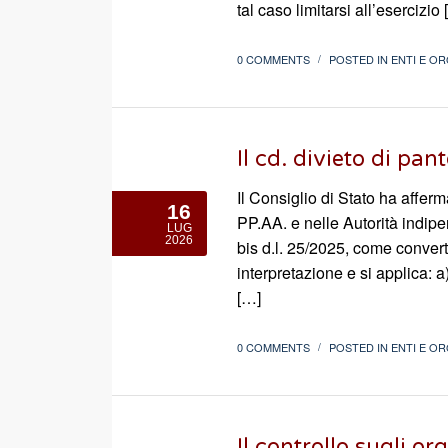
tal caso limitarsi all’esercizio
0 COMMENTS
POSTED IN
ENTI E OR
/
Il cd. divieto di pan
Il Consiglio di Stato ha affer
16
PP.AA. e nelle Autorità indipen
LUG
2026
bis d.l. 25/2025, come converti
interpretazione e si applica: a)
[…]
0 COMMENTS
POSTED IN
ENTI E OR
/
Il controllo sugli o