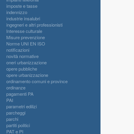
imposte e tasse
indennizzo
industrie insalubri
ingegneri e altri professionisti
Interesse culturale
Misure prevenzione
Norme UNI EN ISO
notificazioni
novità normative
oneri urbanizzazione
opere pubbliche
opere urbanizzazione
ordinamento comuni e province
ordinanze
pagamenti PA
PAI
parametri edilizi
parcheggi
parchi
partiti politici
PAT e PI