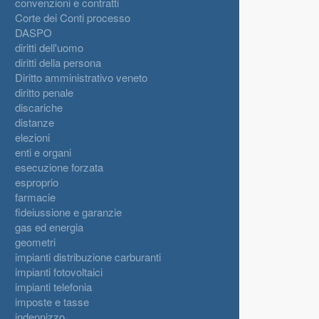
convenzioni e contratti
Corte dei Conti processo
DASPO
diritti dell'uomo
diritti della persona
Diritto amministrativo veneto
diritto penale
discariche
distanze
elezioni
enti e organi
esecuzione forzata
esproprio
farmacie
fideiussione e garanzie
gas ed energia
geometri
impianti distribuzione carburanti
impianti fotovoltaici
impianti telefonia
imposte e tasse
indennizzo