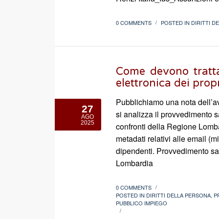
0 COMMENTS
POSTED IN
DIRITTI D
/
Come devono tratta
elettronica dei prop
Pubblichiamo una nota dell’av
27
si analizza il provvedimento s
AGO
2025
confronti della Regione Lomba
metadati relativi alle email (mi
dipendenti. Provvedimento san
Lombardia
0 COMMENTS
/
POSTED IN
DIRITTI DELLA PERSONA
,
P
PUBBLICO IMPIEGO
/