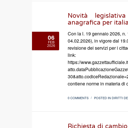
Novità legislati
anagrafica per italia
Con la l. 19 gennaio 2026, n. 
06
04.02.2026), in vigore dal 19.
FEB
2026
revisione dei servizi per i citt
link:
https://www.gazzettaufficiale.
atto.dataPubblicazioneGazze
30&atto.codiceRedazionale=2
contiene norme in materia di c
0 COMMENTS
POSTED IN
DIRITTI D
/
Richiesta di cambio