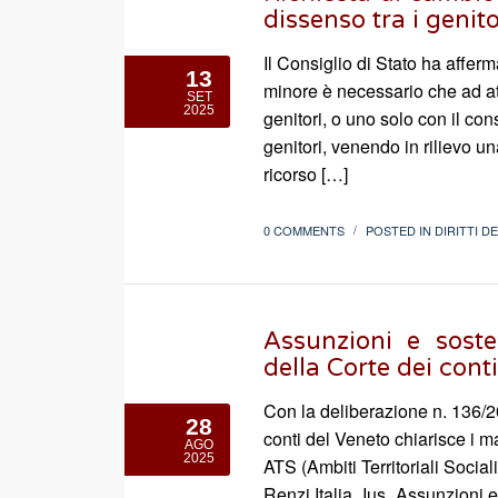
dissenso tra i genito
Il Consiglio di Stato ha affe
13
minore è necessario che ad at
SET
2025
genitori, o uno solo con il con
genitori, venendo in rilievo u
ricorso […]
0 COMMENTS
POSTED IN
DIRITTI D
/
Assunzioni e soste
della Corte dei cont
Con la deliberazione n. 136/20
28
conti del Veneto chiarisce i ma
AGO
2025
ATS (Ambiti Territoriali Socia
Renzi Italia_Ius_Assunzioni e