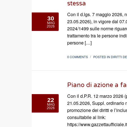
stessa
Con il d.lgs. 7 maggio 2026, n
30
23.05.2026), in vigore dal 07.0
MAG
2026
2024/1499 sulle norme riguardan
trattamento tra le persone ind
persone […]
0 COMMENTS
POSTED IN
DIRITTI D
/
Piano di azione a fa
Con il d.P.R. 12 marzo 2026 (
22
21.05.2026, Suppl. ordinario n.
MAG
2026
promozione dei diritti e l’incl
consultabile al link:
https://www.gazzettaufficiale.