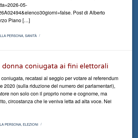
tta=2026-05-
6A02494&elenco30giorni=false. Post di Alberto
erzo Piano […]
ELLA PERSONA
,
SANITÀ
/
a donna coniugata ai fini elettorali
coniugata, recatasi al seggio per votare al referendum
re 2020 (sulla riduzione del numero dei parlamentari),
utatore non solo con il proprio nome e cognome, ma
ito, circostanza che le veniva letta ad alta voce. Nei
LLA PERSONA
,
ELEZIONI
/