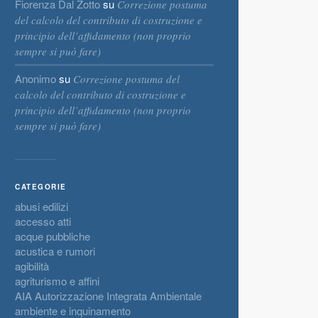
Fiorenza Dal Zotto
su
Correzione postuma
del calcolo del contributo di costruzione e
principio dell’affidamento (non proprio
sempre si può fare)
Anonimo
su
Correzione postuma del
calcolo del contributo di costruzione e
principio dell’affidamento (non proprio
sempre si può fare)
CATEGORIE
abusi edilizi
accesso atti
acque pubbliche
acustica e rumori
agibilità
agriturismo e affini
AIA Autorizzazione Integrata Ambientale
ambiente e inquinamento