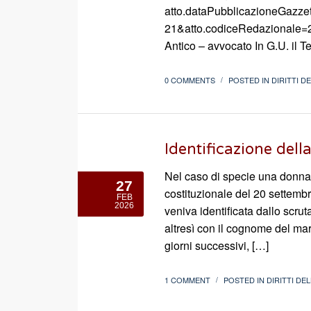
atto.dataPubblicazioneGazze
21&atto.codiceRedazionale=2
Antico – avvocato In G.U. il T
0 COMMENTS
POSTED IN
DIRITTI D
/
Identificazione dell
Nel caso di specie una donna 
27
costituzionale del 20 settemb
FEB
2026
veniva identificata dallo scr
altresì con il cognome del mar
giorni successivi, […]
1 COMMENT
POSTED IN
DIRITTI DE
/