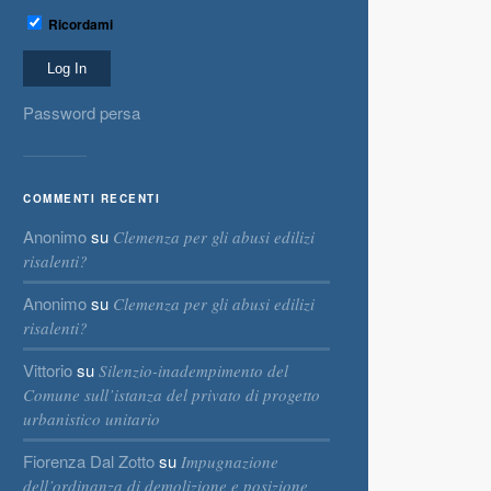
Ricordami
Password persa
COMMENTI RECENTI
Anonimo
su
Clemenza per gli abusi edilizi
risalenti?
Anonimo
su
Clemenza per gli abusi edilizi
risalenti?
Vittorio
su
Silenzio-inadempimento del
Comune sull’istanza del privato di progetto
urbanistico unitario
Fiorenza Dal Zotto
su
Impugnazione
dell’ordinanza di demolizione e posizione