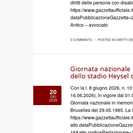
diritti delle persone con disabil
https://www.gazzettaufficiale
dataPubblicazioneGazzetta=
Antico – avvocato
0 COMMENTS
POSTED IN
DIRITTI D
/
Giornata nazionale 
dello stadio Heysel 
Con la l. 8 giugno 2026, n. 10
20
16.06.2026), in vigore dal 01
GIU
2026
Giornata nazionale in memoria 
Bruxelles del 29.05.1985. La l
https://www.gazzettaufficiale.
atto.dataPubblicazioneGazze
16&atto.codiceRedazionale=2