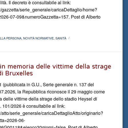
ità. Il decreto è consultabile al link:
.it/gazzetta/serie_generale/caricaDettaglio/home?
2026-07-09&numeroGazzetta=157. Post di Alberto
ELLA PERSONA
,
NOVITÀ NORMATIVE
,
SANITÀ
/
in memoria delle vittime della strage
di Bruxelles
1 (pubblicata in G.U., Serie generale n. 137 del
.07.2026, la Repubblica riconosce il 29 maggio come
delle vittime della strage dello stadio Heysel di
. 101/2026 è consultabile al link:
it/atto/serie_generale/caricaDettaglioAtto/originario?
tta=2026-06-
6G00118&elenco30giorni=false. Post di Alberto