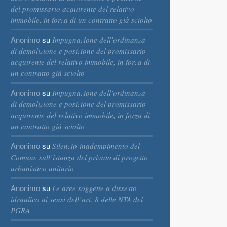
del promissario acquirente del relativo
immobile, in forza di un contratto già sciolto
Anonimo
su
Impugnazione dell’ordinanza
di demolizione e posizione del promissario
acquirente del relativo immobile, in forza di
un contratto già sciolto
Anonimo
su
Impugnazione dell’ordinanza
di demolizione e posizione del promissario
acquirente del relativo immobile, in forza di
un contratto già sciolto
Anonimo
su
Silenzio-inadempimento del
Comune sull’istanza del privato di progetto
urbanistico unitario
Anonimo
su
Le aree soggette a dissesto
idraulico ai sensi dell’art. 8 delle NTA del
PGRA