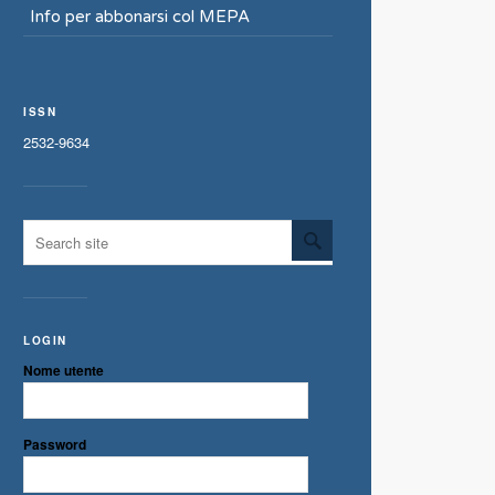
Info per abbonarsi col MEPA
ISSN
2532-9634
LOGIN
Nome utente
Password