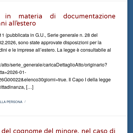
va in materia di documentazione
ni all’estero
11 (pubblicata in G.U., Serie generale n. 28 del
02.2026, sono state approvate disposizioni per la
adini e le imprese all’estero. La legge è consultabile al
it/atto/serie_generale/caricaDettaglioAtto/originario?
tta=2026-01-
6G00022&elenco30giorni=true. Il Capo I della legge
ittadinanza, […]
ELLA PERSONA
/
 del cognome del minore, nel caso di