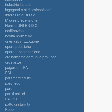
industrie insalubri
ingegneri e altri professionisti
Interesse culturale
Misure prevenzione
Norme UNI EN ISO
notificazioni
novità normative
oneri urbanizzazione
opere pubbliche
opere urbanizzazione
ordinamento comuni e province
ordinanze
pagamenti PA
PAI
parametri edilizi
parcheggi
parchi
partiti politici
PAT e PI
patto di stabilità
Peep