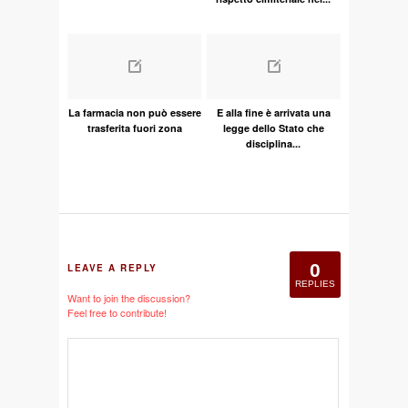
La farmacia non può essere
E alla fine è arrivata una
trasferita fuori zona
legge dello Stato che
disciplina...
0
LEAVE A REPLY
REPLIES
Want to join the discussion?
Feel free to contribute!