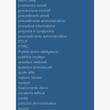
prestazioni sociali
prevenzione incendi
procedimenti penali
procedimento amministrativo
procedure informatiche
proprietà e condominio
provvedimento amministrativo
PTCP
PTRC
Pubblicazioni obbligatorie
pubblico impiego
questioni elettorali
questioni processuali
quote latte
regione Veneto
revisori
risarcimento danni
sanatoria edilizia
sanità
sanzioni amministrative
scuola