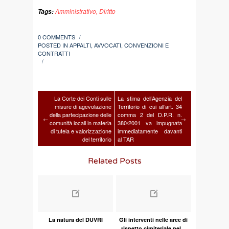
Amministrativo
,
Diritto
Tags:
0 COMMENTS
/
POSTED IN
APPALTI
,
AVVOCATI
,
CONVENZIONI E
CONTRATTI
/
La Corte dei Conti sulle
La stima dell’Agenzia del
misure di agevolazione
Territorio di cui all’art. 34
della partecipazione delle
comma 2 del D.P.R. n.
←
→
comunità locali in materia
380/2001 va impugnata
di tutela e valorizzazione
immediatamente davanti
del territorio
al TAR
Related Posts
La natura del DUVRI
Gli interventi nelle aree di
rispetto cimiteriale nel...