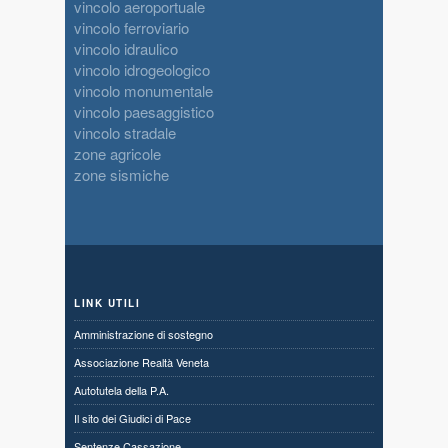
vincolo aeroportuale
vincolo ferroviario
vincolo idraulico
vincolo idrogeologico
vincolo monumentale
vincolo paesaggistico
vincolo stradale
zone agricole
zone sismiche
LINK UTILI
Amministrazione di sostegno
Associazione Realtà Veneta
Autotutela della P.A.
Il sito dei Giudici di Pace
Sentenze Cassazione