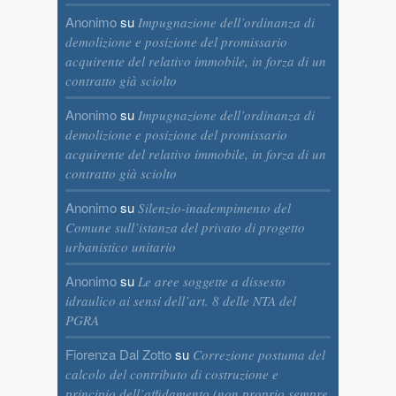
Anonimo
su
Impugnazione dell’ordinanza di
demolizione e posizione del promissario
acquirente del relativo immobile, in forza di un
contratto già sciolto
Anonimo
su
Impugnazione dell’ordinanza di
demolizione e posizione del promissario
acquirente del relativo immobile, in forza di un
contratto già sciolto
Anonimo
su
Silenzio-inadempimento del
Comune sull’istanza del privato di progetto
urbanistico unitario
Anonimo
su
Le aree soggette a dissesto
idraulico ai sensi dell’art. 8 delle NTA del
PGRA
Fiorenza Dal Zotto
su
Correzione postuma del
calcolo del contributo di costruzione e
principio dell’affidamento (non proprio sempre