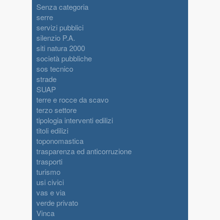
Senza categoria
serre
servizi pubblici
silenzio P.A.
siti natura 2000
società pubbliche
sos tecnico
strade
SUAP
terre e rocce da scavo
terzo settore
tipologia interventi edilizi
titoli edilizi
toponomastica
trasparenza ed anticorruzione
trasporti
turismo
usi civici
vas e via
verde privato
Vinca