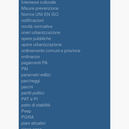
Interesse culturale
Misure prevenzione
Norme UNI EN ISO
notificazioni
novità normative
oneri urbanizzazione
opere pubbliche
opere urbanizzazione
ordinamento comuni e province
ordinanze
pagamenti PA
PAI
parametri edilizi
parcheggi
parchi
partiti politici
PAT e PI
patto di stabilità
Peep
PGRA
piani attuativi
piano casa