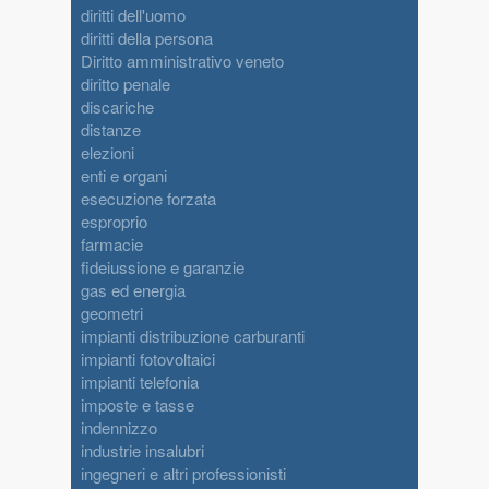
diritti dell'uomo
diritti della persona
Diritto amministrativo veneto
diritto penale
discariche
distanze
elezioni
enti e organi
esecuzione forzata
esproprio
farmacie
fideiussione e garanzie
gas ed energia
geometri
impianti distribuzione carburanti
impianti fotovoltaici
impianti telefonia
imposte e tasse
indennizzo
industrie insalubri
ingegneri e altri professionisti