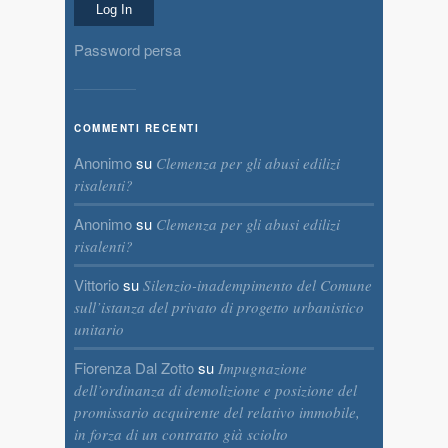
Password persa
COMMENTI RECENTI
Anonimo
su
Clemenza per gli abusi edilizi
risalenti?
Anonimo
su
Clemenza per gli abusi edilizi
risalenti?
Vittorio
su
Silenzio-inadempimento del Comune
sull’istanza del privato di progetto urbanistico
unitario
Fiorenza Dal Zotto
su
Impugnazione
dell’ordinanza di demolizione e posizione del
promissario acquirente del relativo immobile,
in forza di un contratto già sciolto