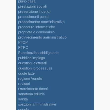
piano casa
prestazioni sociali
prevenzione incendi
procedimenti penali
procedimento amministrativo
procedure informatiche
proprietà e condominio
provvedimento amministrativo
PTCP
PTRC
Pubblicazioni obbligatorie
pubblico impiego
questioni elettorali
questioni processuali
quote latte
regione Veneto
revisori
risarcimento danni
sanatoria edilizia
sanità
sanzioni amministrative
scuola