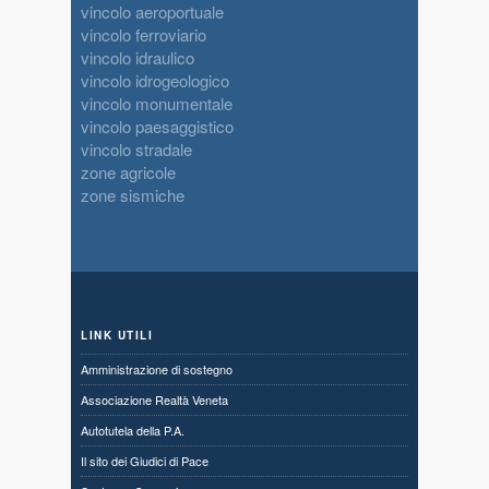
vincolo aeroportuale
vincolo ferroviario
vincolo idraulico
vincolo idrogeologico
vincolo monumentale
vincolo paesaggistico
vincolo stradale
zone agricole
zone sismiche
LINK UTILI
Amministrazione di sostegno
Associazione Realtà Veneta
Autotutela della P.A.
Il sito dei Giudici di Pace