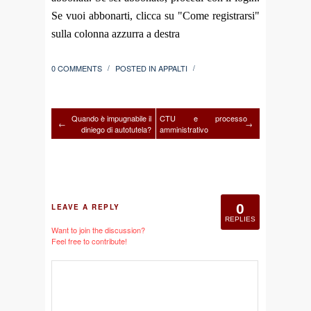
Se vuoi abbonarti, clicca su "Come registrarsi"
sulla colonna azzurra a destra
0 COMMENTS
POSTED IN
APPALTI
/
/
Quando è impugnabile il
CTU e processo
←
→
diniego di autotutela?
amministrativo
0
LEAVE A REPLY
REPLIES
Want to join the discussion?
Feel free to contribute!