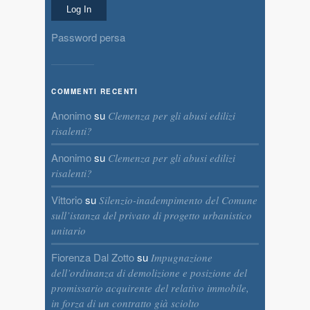
Password persa
COMMENTI RECENTI
Anonimo
su
Clemenza per gli abusi edilizi
risalenti?
Anonimo
su
Clemenza per gli abusi edilizi
risalenti?
Vittorio
su
Silenzio-inadempimento del Comune
sull’istanza del privato di progetto urbanistico
unitario
Fiorenza Dal Zotto
su
Impugnazione
dell’ordinanza di demolizione e posizione del
promissario acquirente del relativo immobile,
in forza di un contratto già sciolto