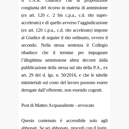
Il T.A.R. chiarisce che la proposizione
congiunta del ricorso in materia di ammissione
(
ex
art. 120 c. 2 bis c.p.a., c.d. rito super-
accelerato) e di quello avverso l’aggiudicazione
(
ex
art. 120 c.p.a., c.d. rito accelerato) impone
al Giudice di seguire il rito ordinario, ovvero il
secondo. Nella stessa sentenza il Collegio
ribadisce che il termine per impugnare
l’illegittima ammissione altrui decorre dalla
pubblicazione della stessa sul sito della P.A., ex
art. 29 del d. lgs. n. 50/2016, e che le tabelle
ministeriali sul costo del lavoro possono essere
derogate dall’offerente, non essendo cogenti.
Post di Matteo Acquasaliente - avvocato
Questo contenuto è accessibile solo agli
abbonati. Se sei abbonato, procedi con il login.