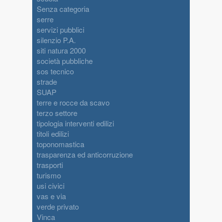
Senza categoria
serre
servizi pubblici
silenzio P.A.
siti natura 2000
società pubbliche
sos tecnico
strade
SUAP
terre e rocce da scavo
terzo settore
tipologia interventi edilizi
titoli edilizi
toponomastica
trasparenza ed anticorruzione
trasporti
turismo
usi civici
vas e via
verde privato
Vinca