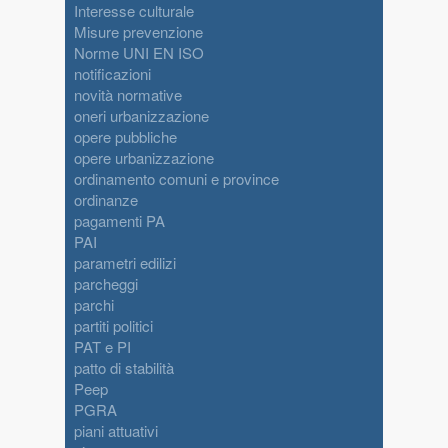
Interesse culturale
Misure prevenzione
Norme UNI EN ISO
notificazioni
novità normative
oneri urbanizzazione
opere pubbliche
opere urbanizzazione
ordinamento comuni e province
ordinanze
pagamenti PA
PAI
parametri edilizi
parcheggi
parchi
partiti politici
PAT e PI
patto di stabilità
Peep
PGRA
piani attuativi