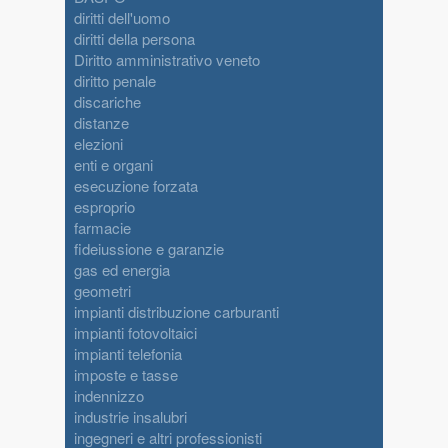
diritti dell'uomo
diritti della persona
Diritto amministrativo veneto
diritto penale
discariche
distanze
elezioni
enti e organi
esecuzione forzata
esproprio
farmacie
fideiussione e garanzie
gas ed energia
geometri
impianti distribuzione carburanti
impianti fotovoltaici
impianti telefonia
imposte e tasse
indennizzo
industrie insalubri
ingegneri e altri professionisti