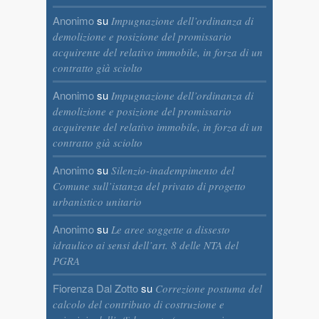
Anonimo
su
Impugnazione dell’ordinanza di
demolizione e posizione del promissario
acquirente del relativo immobile, in forza di un
contratto già sciolto
Anonimo
su
Impugnazione dell’ordinanza di
demolizione e posizione del promissario
acquirente del relativo immobile, in forza di un
contratto già sciolto
Anonimo
su
Silenzio-inadempimento del
Comune sull’istanza del privato di progetto
urbanistico unitario
Anonimo
su
Le aree soggette a dissesto
idraulico ai sensi dell’art. 8 delle NTA del
PGRA
Fiorenza Dal Zotto
su
Correzione postuma del
calcolo del contributo di costruzione e