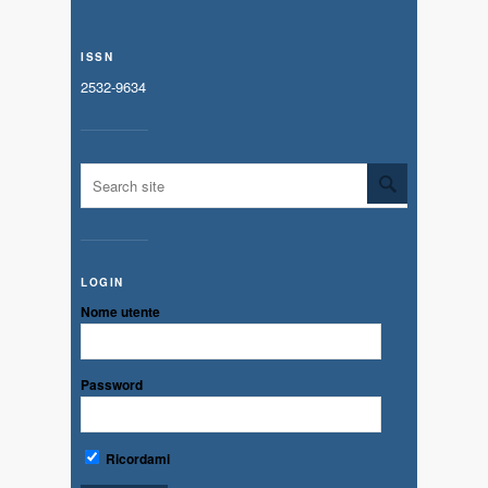
ISSN
2532-9634
LOGIN
Nome utente
Password
Ricordami