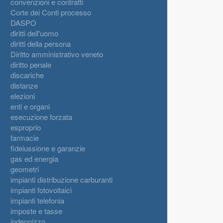
convenzioni e contratti
Corte dei Conti processo
DASPO
diritti dell'uomo
diritti della persona
Diritto amministrativo veneto
diritto penale
discariche
distanze
elezioni
enti e organi
esecuzione forzata
esproprio
farmacie
fideiussione e garanzie
gas ed energia
geometri
impianti distribuzione carburanti
impianti fotovoltaici
impianti telefonia
imposte e tasse
indennizzo