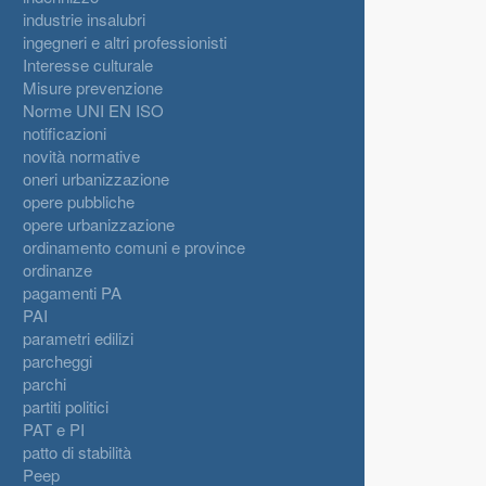
industrie insalubri
ingegneri e altri professionisti
Interesse culturale
Misure prevenzione
Norme UNI EN ISO
notificazioni
novità normative
oneri urbanizzazione
opere pubbliche
opere urbanizzazione
ordinamento comuni e province
ordinanze
pagamenti PA
PAI
parametri edilizi
parcheggi
parchi
partiti politici
PAT e PI
patto di stabilità
Peep