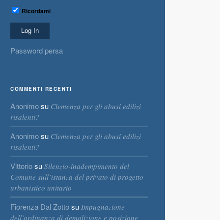
Ricordami
Password persa
COMMENTI RECENTI
Anonimo
su
Clemenza per gli abusi edilizi
risalenti?
Anonimo
su
Clemenza per gli abusi edilizi
risalenti?
Vittorio
su
Silenzio-inadempimento del
Comune sull’istanza del privato di progetto
urbanistico unitario
Fiorenza Dal Zotto
su
Impugnazione
dell’ordinanza di demolizione e posizione