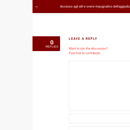
Accesso agli atti e onere impugnativo dell’aggiudi
←
LEAVE A REPLY
0
REPLIES
Want to join the discussion?
Feel free to contribute!