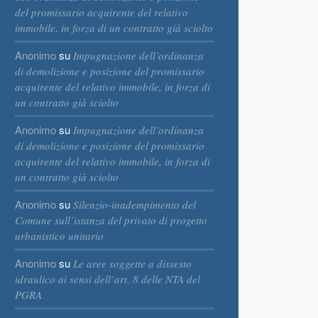
del promissario acquirente del relativo
immobile, in forza di un contratto già sciolto
Anonimo
su
Impugnazione dell’ordinanza
di demolizione e posizione del promissario
acquirente del relativo immobile, in forza di
un contratto già sciolto
Anonimo
su
Impugnazione dell’ordinanza
di demolizione e posizione del promissario
acquirente del relativo immobile, in forza di
un contratto già sciolto
Anonimo
su
Silenzio-inadempimento del
Comune sull’istanza del privato di progetto
urbanistico unitario
Anonimo
su
Le aree soggette a dissesto
idraulico ai sensi dell’art. 8 delle NTA del
PGRA