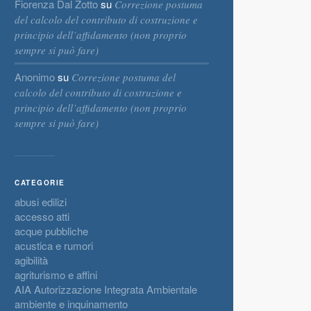
Fiorenza Dal Zotto
su
Correzione postuma
del calcolo del contributo di costruzione e
principio dell’affidamento (non proprio
sempre si può fare)
Anonimo
su
Correzione postuma del
calcolo del contributo di costruzione e
principio dell’affidamento (non proprio
sempre si può fare)
CATEGORIE
abusi edilizi
accesso atti
acque pubbliche
acustica e rumori
agibilità
agriturismo e affini
AIA Autorizzazione Integrata Ambientale
ambiente e inquinamento