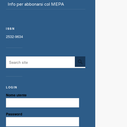
Info per abbonarsi col MEPA
ISSN
2532-9634
LOGIN
Nome utente
Password