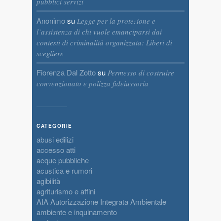
pubblici servizi
Anonimo
su
Legge per la protezione e
l’assistenza di chi vuole emanciparsi dai
contesti di criminalità organizzata: Liberi di
scegliere
Fiorenza Dal Zotto
su
Permesso di costruire
convenzionato e polizza fideiussoria
CATEGORIE
abusi edilizi
accesso atti
acque pubbliche
acustica e rumori
agibilità
agriturismo e affini
AIA Autorizzazione Integrata Ambientale
ambiente e inquinamento