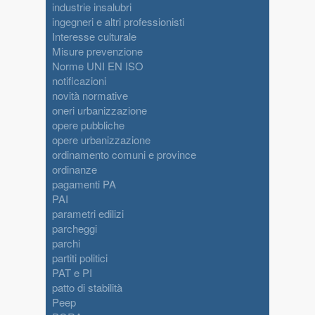
industrie insalubri
ingegneri e altri professionisti
Interesse culturale
Misure prevenzione
Norme UNI EN ISO
notificazioni
novità normative
oneri urbanizzazione
opere pubbliche
opere urbanizzazione
ordinamento comuni e province
ordinanze
pagamenti PA
PAI
parametri edilizi
parcheggi
parchi
partiti politici
PAT e PI
patto di stabilità
Peep