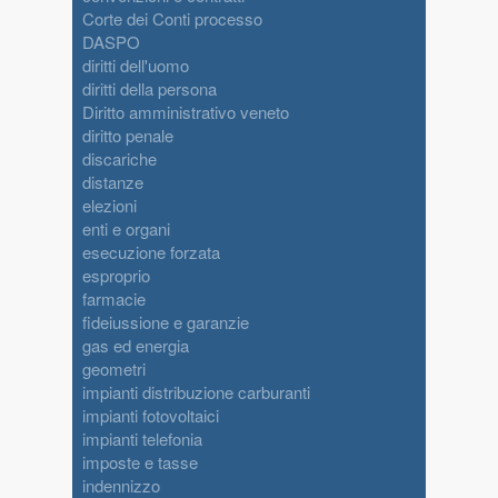
Corte dei Conti processo
DASPO
diritti dell'uomo
diritti della persona
Diritto amministrativo veneto
diritto penale
discariche
distanze
elezioni
enti e organi
esecuzione forzata
esproprio
farmacie
fideiussione e garanzie
gas ed energia
geometri
impianti distribuzione carburanti
impianti fotovoltaici
impianti telefonia
imposte e tasse
indennizzo