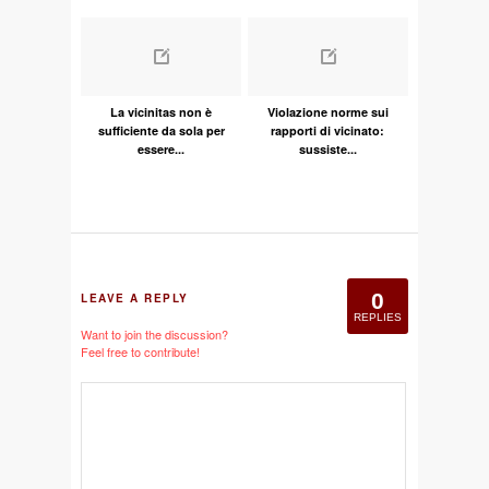
La vicinitas non è
Violazione norme sui
sufficiente da sola per
rapporti di vicinato:
essere...
sussiste...
0
LEAVE A REPLY
REPLIES
Want to join the discussion?
Feel free to contribute!