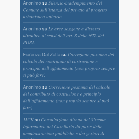
Anonimo
su
Silenzio-inadempimento del
Comune sull’istanza del privato di progetto
urbanistico unitario
Anonimo
su
Le aree soggette a dissesto
idraulico ai sensi dell’art. 8 delle NTA del
PGRA
Fiorenza Dal Zotto
su
Correzione postuma del
calcolo del contributo di costruzione e
principio dell’affidamento (non proprio sempre
si può fare)
Anonimo
su
Correzione postuma del calcolo
del contributo di costruzione e principio
dell’affidamento (non proprio sempre si può
fare)
su
JACK
Consultazione diretta del Sistema
Informativo del Casellario da parte delle
amministrazioni pubbliche e dei gestori di