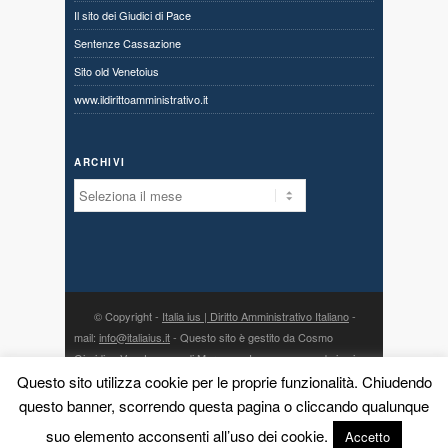
Il sito dei Giudici di Pace
Sentenze Cassazione
Sito old Venetoius
www.ildirittoamministrativo.it
ARCHIVI
Archivi
© Copyright -
Italia ius | Diritto Amministrativo Italiano
-
mail:
info@italiaius.it
- Questo sito è gestito da Cosmo
Giuridico Veneto s.a.s. di Marangon Ivonne, con sede in via
Centro 80, fraz. Priabona 36030 Monte di Malo (VI) - P. IVA
Questo sito utilizza cookie per le proprie funzionalità. Chiudendo
03775960242 - PEC:
cosmogiuridicoveneto@legalmail.it
- la
questo banner, scorrendo questa pagina o cliccando qualunque
direzione scientifica è affidata all’avv. Dario Meneguzzo, con
suo elemento acconsenti all’uso dei cookie.
Accetto
studio in Malo (VI), via Gorizia 18 - telefono: 0445 580558 -