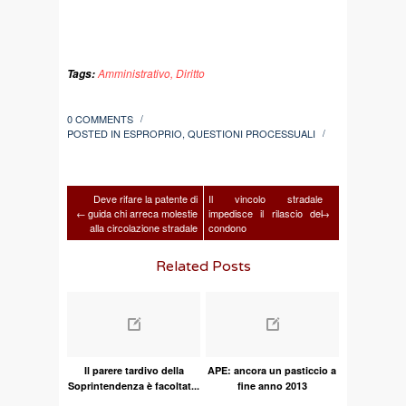
Amministrativo
,
Diritto
Tags:
0 COMMENTS
/
POSTED IN
ESPROPRIO
,
QUESTIONI PROCESSUALI
/
Deve rifare la patente di
Il vincolo stradale
←
guida chi arreca molestie
impedisce il rilascio del
→
alla circolazione stradale
condono
Related Posts
Il parere tardivo della
APE: ancora un pasticcio a
Soprintendenza è facoltat...
fine anno 2013