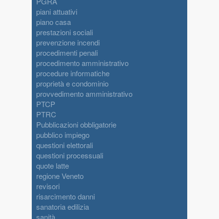
PGRA
piani attuativi
piano casa
prestazioni sociali
prevenzione incendi
procedimenti penali
procedimento amministrativo
procedure informatiche
proprietà e condominio
provvedimento amministrativo
PTCP
PTRC
Pubblicazioni obbligatorie
pubblico impiego
questioni elettorali
questioni processuali
quote latte
regione Veneto
revisori
risarcimento danni
sanatoria edilizia
sanità