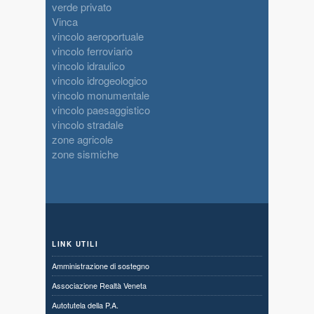
verde privato
Vinca
vincolo aeroportuale
vincolo ferroviario
vincolo idraulico
vincolo idrogeologico
vincolo monumentale
vincolo paesaggistico
vincolo stradale
zone agricole
zone sismiche
LINK UTILI
Amministrazione di sostegno
Associazione Realtà Veneta
Autotutela della P.A.