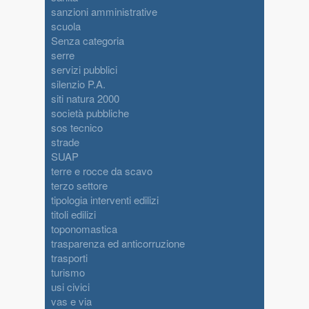
sanzioni amministrative
scuola
Senza categoria
serre
servizi pubblici
silenzio P.A.
siti natura 2000
società pubbliche
sos tecnico
strade
SUAP
terre e rocce da scavo
terzo settore
tipologia interventi edilizi
titoli edilizi
toponomastica
trasparenza ed anticorruzione
trasporti
turismo
usi civici
vas e via