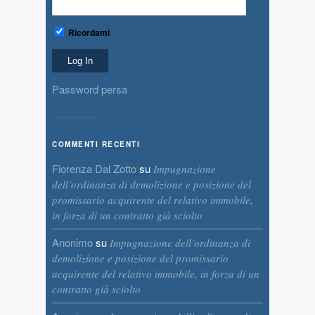
Ricordami
Password persa
COMMENTI RECENTI
Fiorenza Dal Zotto
su
Impugnazione
dell’ordinanza di demolizione e posizione del
promissario acquirente del relativo immobile,
in forza di un contratto già sciolto
Anonimo
su
Impugnazione dell’ordinanza di
demolizione e posizione del promissario
acquirente del relativo immobile, in forza di un
contratto già sciolto