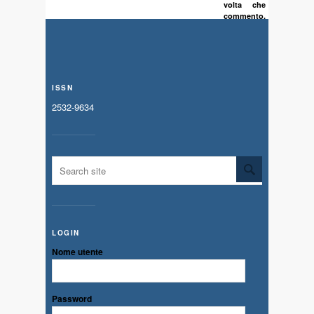
volta che
commento.
ISSN
2532-9634
LOGIN
Nome utente
Password