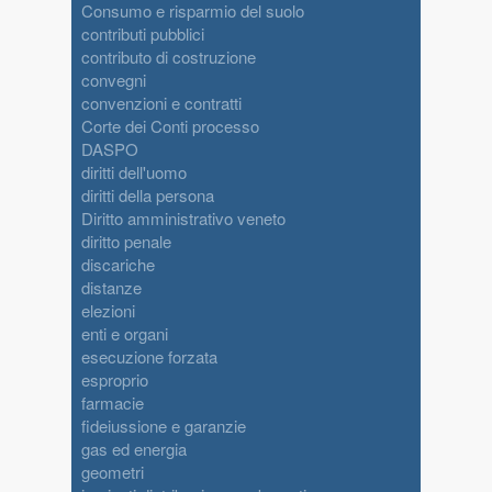
Consumo e risparmio del suolo
contributi pubblici
contributo di costruzione
convegni
convenzioni e contratti
Corte dei Conti processo
DASPO
diritti dell'uomo
diritti della persona
Diritto amministrativo veneto
diritto penale
discariche
distanze
elezioni
enti e organi
esecuzione forzata
esproprio
farmacie
fideiussione e garanzie
gas ed energia
geometri