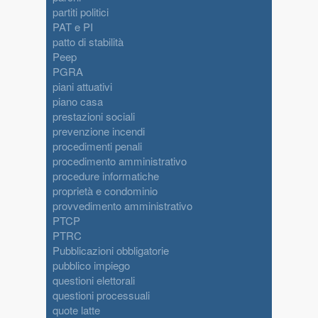
partiti politici
PAT e PI
patto di stabilità
Peep
PGRA
piani attuativi
piano casa
prestazioni sociali
prevenzione incendi
procedimenti penali
procedimento amministrativo
procedure informatiche
proprietà e condominio
provvedimento amministrativo
PTCP
PTRC
Pubblicazioni obbligatorie
pubblico impiego
questioni elettorali
questioni processuali
quote latte