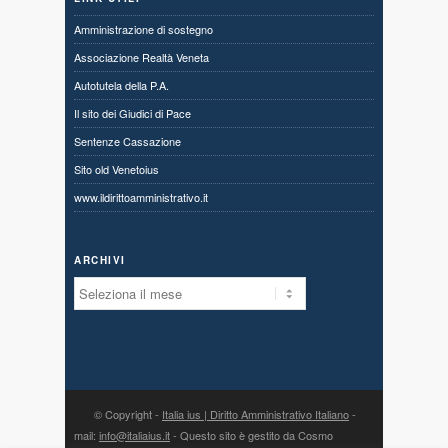
Amministrazione di sostegno
Associazione Realtà Veneta
Autotutela della P.A.
Il sito dei Giudici di Pace
Sentenze Cassazione
Sito old Venetoius
www.ildirittoamministrativo.it
ARCHIVI
Archivi
© Copyright -
Italia ius | Diritto Amministrativo Italiano
-
mail:
info@italiaius.it
- Questo sito è gestito da Cosmo