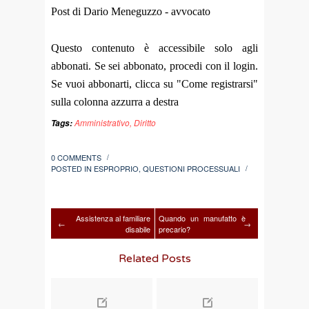
Post di Dario Meneguzzo - avvocato
Questo contenuto è accessibile solo agli
abbonati. Se sei abbonato, procedi con il login.
Se vuoi abbonarti, clicca su "Come registrarsi"
sulla colonna azzurra a destra
Amministrativo
,
Diritto
Tags:
0 COMMENTS
/
POSTED IN
ESPROPRIO
,
QUESTIONI PROCESSUALI
/
Assistenza al familiare
Quando un manufatto è
←
→
disabile
precario?
Related Posts