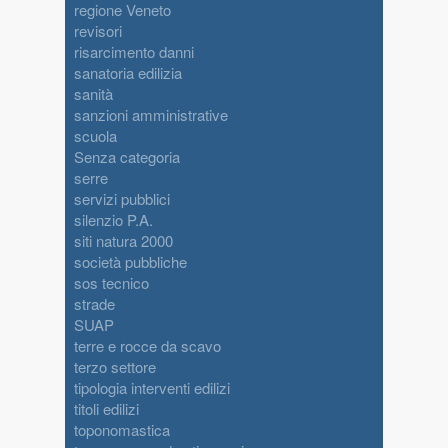
regione Veneto
revisori
risarcimento danni
sanatoria edilizia
sanità
sanzioni amministrative
scuola
Senza categoria
serre
servizi pubblici
silenzio P.A.
siti natura 2000
società pubbliche
sos tecnico
strade
SUAP
terre e rocce da scavo
terzo settore
tipologia interventi edilizi
titoli edilizi
toponomastica