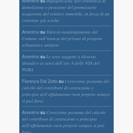
Anonimo
su
Impugnazione dell’ordinanza di
demolizione e posizione del promissario
acquirente del relativo immobile, in forza di un
contratto già sciolto
Anonimo
su
Silenzio-inadempimento del
Comune sull’istanza del privato di progetto
urbanistico unitario
Anonimo
su
Le aree soggette a dissesto
idraulico ai sensi dell’art. 8 delle NTA del
PGRA
Fiorenza Dal Zotto
su
Correzione postuma del
calcolo del contributo di costruzione e
principio dell’affidamento (non proprio sempre
si può fare)
Anonimo
su
Correzione postuma del calcolo
del contributo di costruzione e principio
dell’affidamento (non proprio sempre si può
fare)