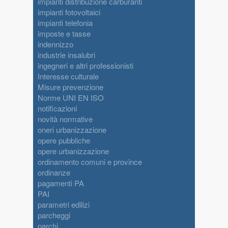
impianti distribuzione carburanti
impianti fotovoltaici
impianti telefonia
imposte e tasse
indennizzo
industrie insalubri
ingegneri e altri professionisti
Interesse culturale
Misure prevenzione
Norme UNI EN ISO
notificazioni
novità normative
oneri urbanizzazione
opere pubbliche
opere urbanizzazione
ordinamento comuni e province
ordinanze
pagamenti PA
PAI
parametri edilizi
parcheggi
parchi