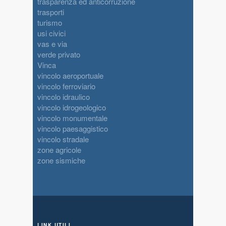
trasparenza ed anticorruzione
trasporti
turismo
usi civici
vas e via
verde privato
Vinca
vincolo aeroportuale
vincolo ferroviario
vincolo idraulico
vincolo idrogeologico
vincolo monumentale
vincolo paesaggistico
vincolo stradale
zone agricole
zone sismiche
LINK UTILI