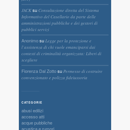
su
JACK
Consultazione diretta del Sistema
Informativo del Casellario da parte delle
amministrazioni pubbliche e dei gestori di
pubblici servizi
Anonimo
su
Legge per la protezione e
l’assistenza di chi vuole emanciparsi dai
contesti di criminalità organizzata: Liberi di
scegliere
Fiorenza Dal Zotto
su
Permesso di costruire
convenzionato e polizza fideiussoria
CATEGORIE
abusi edilizi
accesso atti
acque pubbliche
acustica e rumori