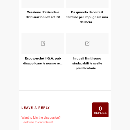
Cessione d’azienda e
Da quando decorre il
dichiarazioni ex art. 38
termine per impugnare una
delibera...
Ecco perché il G.A. può
In quali limiti sono
disapplicare le norme re...
sindacabili le scelte
pianificatorie...
0
LEAVE A REPLY
REPLIES
Want to join the discussion?
Feel free to contribute!