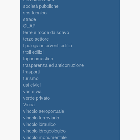
società pubbliche
sos tecnico
strade
SUAP
terre e rocce da scavo
terzo settore
tipologia interventi edilizi
titoli edilizi
toponomastica
trasparenza ed anticorruzione
trasporti
turismo
usi civici
vas e via
verde privato
Vinca
vincolo aeroportuale
vincolo ferroviario
vincolo idraulico
vincolo idrogeologico
vincolo monumentale