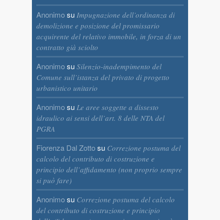
Anonimo
su
Impugnazione dell’ordinanza di
demolizione e posizione del promissario
acquirente del relativo immobile, in forza di un
contratto già sciolto
Anonimo
su
Silenzio-inadempimento del
Comune sull’istanza del privato di progetto
urbanistico unitario
Anonimo
su
Le aree soggette a dissesto
idraulico ai sensi dell’art. 8 delle NTA del
PGRA
Fiorenza Dal Zotto
su
Correzione postuma del
calcolo del contributo di costruzione e
principio dell’affidamento (non proprio sempre
si può fare)
Anonimo
su
Correzione postuma del calcolo
del contributo di costruzione e principio