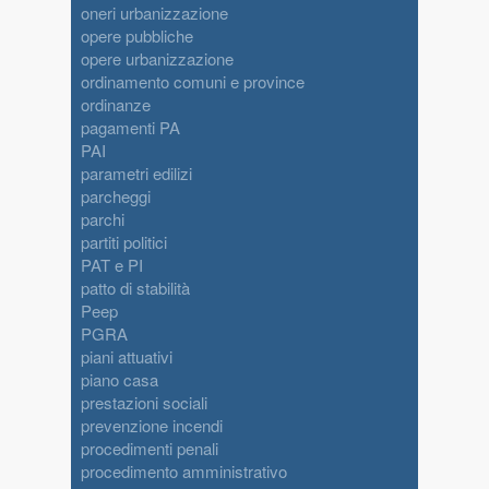
oneri urbanizzazione
opere pubbliche
opere urbanizzazione
ordinamento comuni e province
ordinanze
pagamenti PA
PAI
parametri edilizi
parcheggi
parchi
partiti politici
PAT e PI
patto di stabilità
Peep
PGRA
piani attuativi
piano casa
prestazioni sociali
prevenzione incendi
procedimenti penali
procedimento amministrativo