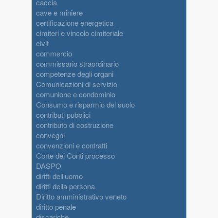
caccia
cave e miniere
certificazione energetica
cimiteri e vincolo cimiteriale
civit
commercio
commissario straordinario
competenze degli organi
Comunicazioni di servizio
comunione e condominio
Consumo e risparmio del suolo
contributi pubblici
contributo di costruzione
convegni
convenzioni e contratti
Corte dei Conti processo
DASPO
diritti dell'uomo
diritti della persona
Diritto amministrativo veneto
diritto penale
discariche