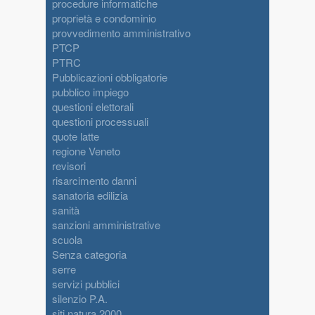
procedure informatiche
proprietà e condominio
provvedimento amministrativo
PTCP
PTRC
Pubblicazioni obbligatorie
pubblico impiego
questioni elettorali
questioni processuali
quote latte
regione Veneto
revisori
risarcimento danni
sanatoria edilizia
sanità
sanzioni amministrative
scuola
Senza categoria
serre
servizi pubblici
silenzio P.A.
siti natura 2000