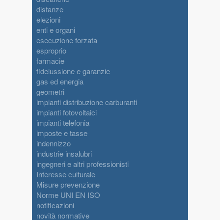
distanze
elezioni
enti e organi
esecuzione forzata
esproprio
farmacie
fideiussione e garanzie
gas ed energia
geometri
impianti distribuzione carburanti
impianti fotovoltaici
impianti telefonia
imposte e tasse
indennizzo
industrie insalubri
ingegneri e altri professionisti
Interesse culturale
Misure prevenzione
Norme UNI EN ISO
notificazioni
novità normative