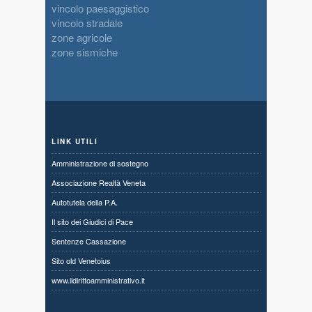
vincolo paesaggistico
vincolo stradale
zone agricole
zone sismiche
LINK UTILI
Amministrazione di sostegno
Associazione Realtà Veneta
Autotutela della P.A.
Il sito dei Giudici di Pace
Sentenze Cassazione
Sito old Venetoius
www.ildirittoamministrativo.it