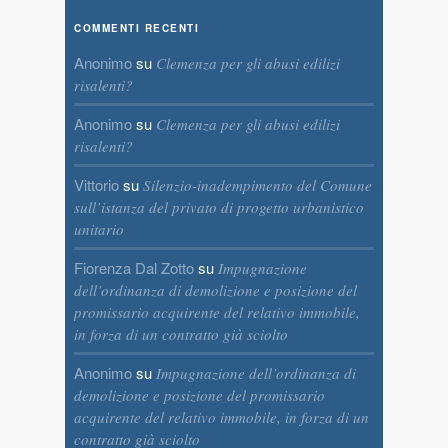
COMMENTI RECENTI
Anonimo
su
Clemenza per gli abusi edilizi
risalenti?
Anonimo
su
Clemenza per gli abusi edilizi
risalenti?
Vittorio
su
Silenzio-inadempimento del Comune
sull’istanza del privato di progetto urbanistico
unitario
Fiorenza Dal Zotto
su
Impugnazione
dell’ordinanza di demolizione e posizione del
promissario acquirente del relativo immobile,
in forza di un contratto già sciolto
Anonimo
su
Impugnazione dell’ordinanza di
demolizione e posizione del promissario
acquirente del relativo immobile, in forza di un
contratto già sciolto