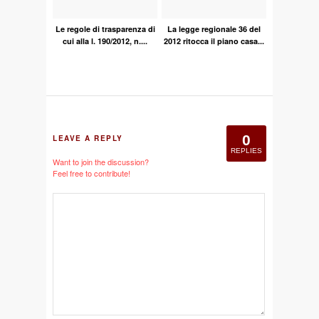
Le regole di trasparenza di
La legge regionale 36 del
cui alla l. 190/2012, n....
2012 ritocca il piano casa...
0
LEAVE A REPLY
REPLIES
Want to join the discussion?
Feel free to contribute!