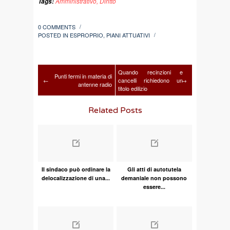
Amministrativo
,
Diritto
Tags:
0 COMMENTS
/
POSTED IN
ESPROPRIO
,
PIANI ATTUATIVI
/
Quando recinzioni e
Punti fermi in materia di
←
cancelli richiedono un
→
antenne radio
titolo edilizio
Related Posts
Il sindaco può ordinare la
Gli atti di autotutela
delocalizzazione di una...
demaniale non possono
essere...