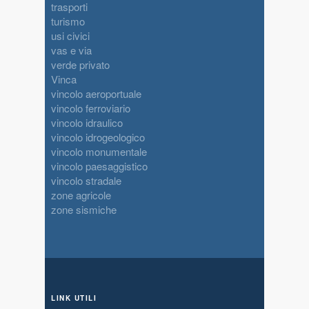
trasporti
turismo
usi civici
vas e via
verde privato
Vinca
vincolo aeroportuale
vincolo ferroviario
vincolo idraulico
vincolo idrogeologico
vincolo monumentale
vincolo paesaggistico
vincolo stradale
zone agricole
zone sismiche
LINK UTILI