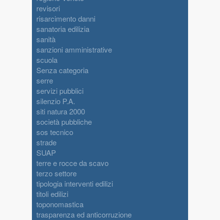
revisori
risarcimento danni
sanatoria edilizia
sanità
sanzioni amministrative
scuola
Senza categoria
serre
servizi pubblici
silenzio P.A.
siti natura 2000
società pubbliche
sos tecnico
strade
SUAP
terre e rocce da scavo
terzo settore
tipologia interventi edilizi
titoli edilizi
toponomastica
trasparenza ed anticorruzione