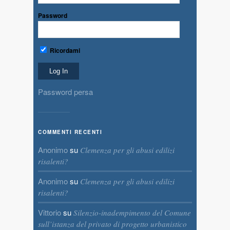
Password
Ricordami
Password persa
COMMENTI RECENTI
Anonimo
su
Clemenza per gli abusi edilizi
risalenti?
Anonimo
su
Clemenza per gli abusi edilizi
risalenti?
Vittorio
su
Silenzio-inadempimento del Comune
sull’istanza del privato di progetto urbanistico