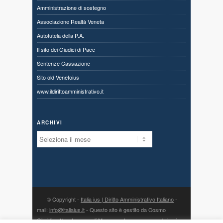
Amministrazione di sostegno
Associazione Realtà Veneta
Autotutela della P.A.
Il sito dei Giudici di Pace
Sentenze Cassazione
Sito old Venetoius
www.ildirittoamministrativo.it
ARCHIVI
Archivi
© Copyright -
Italia ius | Diritto Amministrativo Italiano
-
mail:
info@italiaius.it
- Questo sito è gestito da Cosmo
Giuridico Veneto s.a.s. di Marangon Ivonne, con sede in via