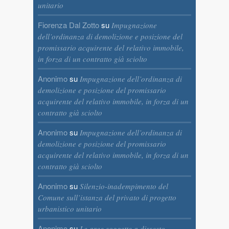
unitario
Fiorenza Dal Zotto
su
Impugnazione
dell’ordinanza di demolizione e posizione del
promissario acquirente del relativo immobile,
in forza di un contratto già sciolto
Anonimo
su
Impugnazione dell’ordinanza di
demolizione e posizione del promissario
acquirente del relativo immobile, in forza di un
contratto già sciolto
Anonimo
su
Impugnazione dell’ordinanza di
demolizione e posizione del promissario
acquirente del relativo immobile, in forza di un
contratto già sciolto
Anonimo
su
Silenzio-inadempimento del
Comune sull’istanza del privato di progetto
urbanistico unitario
Anonimo
su
Le aree soggette a dissesto