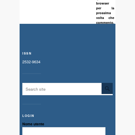
browser
per la
prossima
volta che
commento.
ISSN
2532-9634
LOGIN
Nome utente