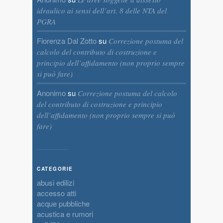
idraulico ai sensi dell’art. 8 delle NTA del
PGRA
Fiorenza Dal Zotto
su
Correzione postuma del
calcolo del contributo di costruzione e
principio dell’affidamento (non proprio sempre
si può fare)
Anonimo
su
Correzione postuma del calcolo
del contributo di costruzione e principio
dell’affidamento (non proprio sempre si può
fare)
CATEGORIE
abusi edilizi
accesso atti
acque pubbliche
acustica e rumori