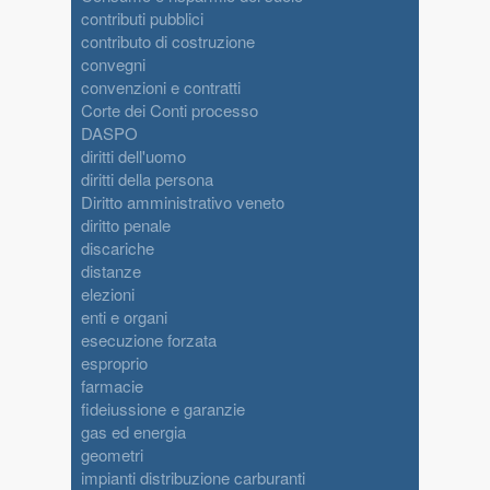
contributi pubblici
contributo di costruzione
convegni
convenzioni e contratti
Corte dei Conti processo
DASPO
diritti dell'uomo
diritti della persona
Diritto amministrativo veneto
diritto penale
discariche
distanze
elezioni
enti e organi
esecuzione forzata
esproprio
farmacie
fideiussione e garanzie
gas ed energia
geometri
impianti distribuzione carburanti