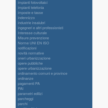
impianti fotovoltaici
impianti telefonia
imposte e tasse
indennizzo
industrie insalubri
ingegneri e altri professionisti
Interesse culturale
Misure prevenzione
Norme UNI EN ISO
notificazioni
novità normative
oneri urbanizzazione
opere pubbliche
opere urbanizzazione
ordinamento comuni e province
ordinanze
pagamenti PA
PAI
parametri edilizi
parcheggi
parchi