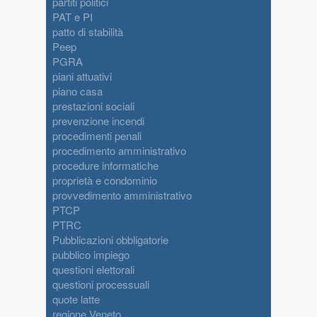
partiti politici
PAT e PI
patto di stabilità
Peep
PGRA
piani attuativi
piano casa
prestazioni sociali
prevenzione incendi
procedimenti penali
procedimento amministrativo
procedure informatiche
proprietà e condominio
provvedimento amministrativo
PTCP
PTRC
Pubblicazioni obbligatorie
pubblico impiego
questioni elettorali
questioni processuali
quote latte
regione Veneto