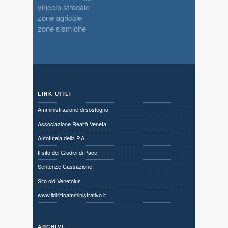
vincolo stradale
zone agricole
zone sismiche
LINK UTILI
Amministrazione di sostegno
Associazione Realtà Veneta
Autotutela della P.A.
Il sito dei Giudici di Pace
Sentenze Cassazione
Sito old Venetoius
www.ildirittoamministrativo.it
ARCHIVI