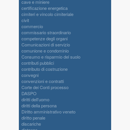
cave e miniere
certificazione energetica
cimiteri e vincolo cimiteriale
civit
commercio
commissario straordinario
competenze degli organi
Comunicazioni di servizio
comunione e condominio
Consumo e risparmio del suolo
contributi pubblici
contributo di costruzione
convegni
convenzioni e contratti
Corte dei Conti processo
DASPO
diritti dell'uomo
diritti della persona
Diritto amministrativo veneto
diritto penale
discariche
distanze