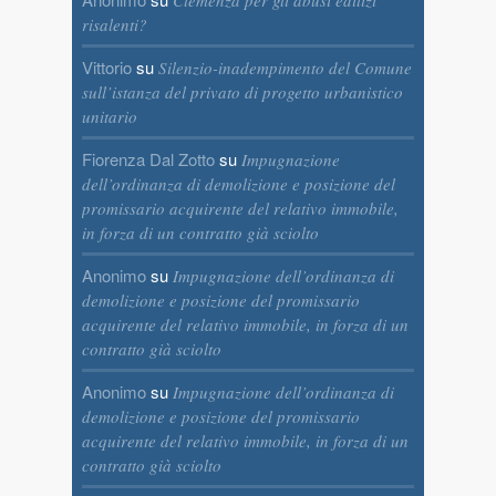
Clemenza per gli abusi edilizi
risalenti?
Vittorio
su
Silenzio-inadempimento del Comune
sull’istanza del privato di progetto urbanistico
unitario
Fiorenza Dal Zotto
su
Impugnazione
dell’ordinanza di demolizione e posizione del
promissario acquirente del relativo immobile,
in forza di un contratto già sciolto
Anonimo
su
Impugnazione dell’ordinanza di
demolizione e posizione del promissario
acquirente del relativo immobile, in forza di un
contratto già sciolto
Anonimo
su
Impugnazione dell’ordinanza di
demolizione e posizione del promissario
acquirente del relativo immobile, in forza di un
contratto già sciolto