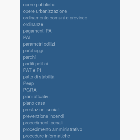
opere pubbliche
opere urbanizzazione
ordinamento comuni e province
ordinanze
pagamenti PA
PAI
parametri edilizi
parcheggi
parchi
partiti politici
PAT e PI
patto di stabilità
Peep
PGRA
piani attuativi
piano casa
prestazioni sociali
prevenzione incendi
procedimenti penali
procedimento amministrativo
procedure informatiche