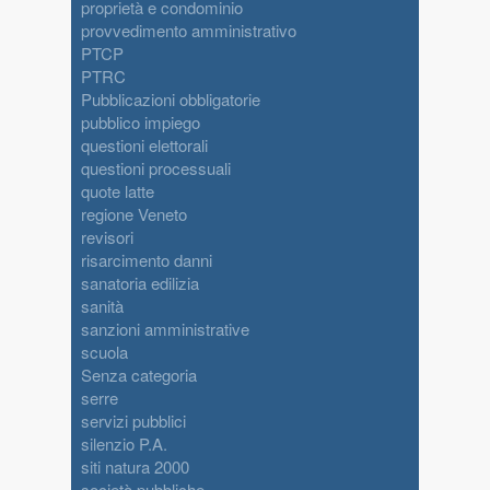
proprietà e condominio
provvedimento amministrativo
PTCP
PTRC
Pubblicazioni obbligatorie
pubblico impiego
questioni elettorali
questioni processuali
quote latte
regione Veneto
revisori
risarcimento danni
sanatoria edilizia
sanità
sanzioni amministrative
scuola
Senza categoria
serre
servizi pubblici
silenzio P.A.
siti natura 2000
società pubbliche