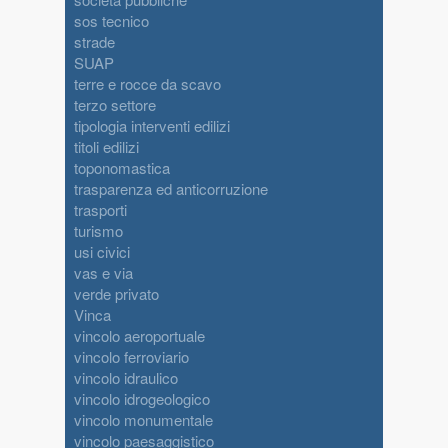
sos tecnico
strade
SUAP
terre e rocce da scavo
terzo settore
tipologia interventi edilizi
titoli edilizi
toponomastica
trasparenza ed anticorruzione
trasporti
turismo
usi civici
vas e via
verde privato
Vinca
vincolo aeroportuale
vincolo ferroviario
vincolo idraulico
vincolo idrogeologico
vincolo monumentale
vincolo paesaggistico