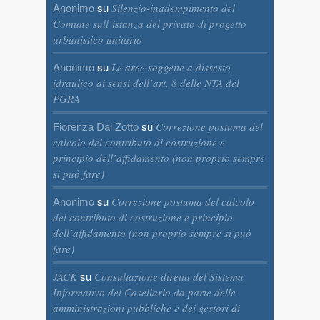
Anonimo
su
Silenzio-inadempimento del
Comune sull’istanza del privato di progetto
urbanistico unitario
Anonimo
su
Le aree soggette a dissesto
idraulico ai sensi dell’art. 8 delle NTA del
PGRA
Fiorenza Dal Zotto
su
Correzione postuma del
calcolo del contributo di costruzione e
principio dell’affidamento (non proprio sempre
si può fare)
Anonimo
su
Correzione postuma del calcolo
del contributo di costruzione e principio
dell’affidamento (non proprio sempre si può
fare)
su
JACK
Consultazione diretta del Sistema
Informativo del Casellario da parte delle
amministrazioni pubbliche e dei gestori di