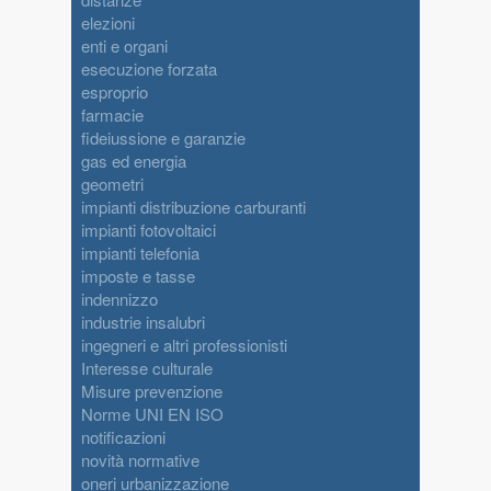
elezioni
enti e organi
esecuzione forzata
esproprio
farmacie
fideiussione e garanzie
gas ed energia
geometri
impianti distribuzione carburanti
impianti fotovoltaici
impianti telefonia
imposte e tasse
indennizzo
industrie insalubri
ingegneri e altri professionisti
Interesse culturale
Misure prevenzione
Norme UNI EN ISO
notificazioni
novità normative
oneri urbanizzazione