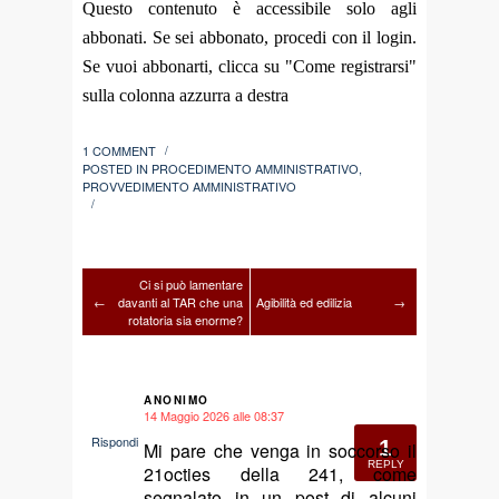
Questo contenuto è accessibile solo agli
abbonati. Se sei abbonato, procedi con il login.
Se vuoi abbonarti, clicca su "Come registrarsi"
sulla colonna azzurra a destra
1 COMMENT
/
POSTED IN
PROCEDIMENTO AMMINISTRATIVO
,
PROVVEDIMENTO AMMINISTRATIVO
/
Ci si può lamentare
←
davanti al TAR che una
Agibilità ed edilizia
→
rotatoria sia enorme?
ANONIMO
14 Maggio 2026 alle 08:37
says:
Rispondi
1
Mi pare che venga in soccorso il
REPLY
21octies della 241, come
segnalato in un post di alcuni