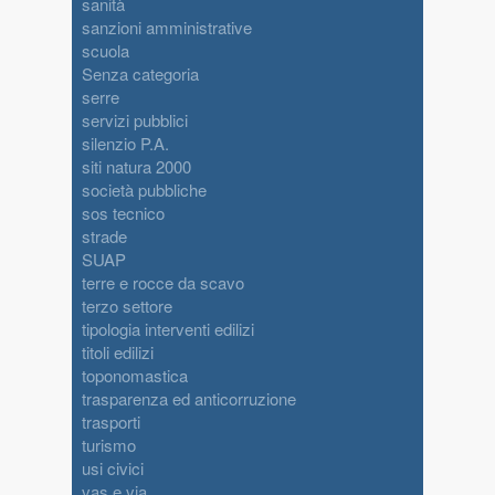
sanità
sanzioni amministrative
scuola
Senza categoria
serre
servizi pubblici
silenzio P.A.
siti natura 2000
società pubbliche
sos tecnico
strade
SUAP
terre e rocce da scavo
terzo settore
tipologia interventi edilizi
titoli edilizi
toponomastica
trasparenza ed anticorruzione
trasporti
turismo
usi civici
vas e via