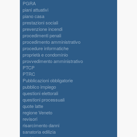
PGRA
piani attuativi
piano casa
prestazioni sociali
prevenzione incendi
procedimenti penali
procedimento amministrativo
procedure informatiche
proprietà e condominio
provvedimento amministrativo
PTCP
PTRC
Pubblicazioni obbligatorie
pubblico impiego
questioni elettorali
questioni processuali
quote latte
regione Veneto
revisori
risarcimento danni
sanatoria edilizia