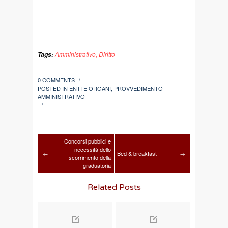
Amministrativo
,
Diritto
Tags:
0 COMMENTS
/
POSTED IN
ENTI E ORGANI
,
PROVVEDIMENTO
AMMINISTRATIVO
/
Concorsi pubblici e
necessità dello
←
Bed & breakfast
→
scorrimento della
graduatoria
Related Posts