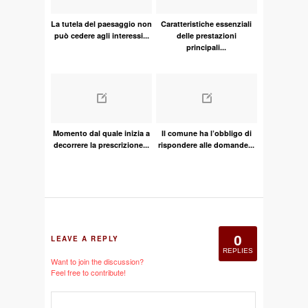
La tutela del paesaggio non
Caratteristiche essenziali
può cedere agli interessi...
delle prestazioni
principali...
Momento dal quale inizia a
Il comune ha l’obbligo di
decorrere la prescrizione...
rispondere alle domande...
0
LEAVE A REPLY
REPLIES
Want to join the discussion?
Feel free to contribute!