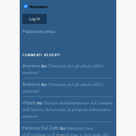
Ricordami
Password persa
COMMENTI RECENTI
Anonimo
su
Clemenza per gli abusi edilizi
risalenti?
Anonimo
su
Clemenza per gli abusi edilizi
risalenti?
Vittorio
su
Silenzio-inadempimento del Comune
sull’istanza del privato di progetto urbanistico
unitario
Fiorenza Dal Zotto
su
Impugnazione
dell’ordinanza di demolizione e posizione del