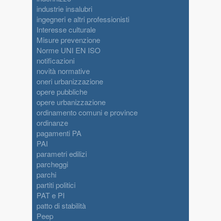
industrie insalubri
ingegneri e altri professionisti
Interesse culturale
Misure prevenzione
Norme UNI EN ISO
notificazioni
novità normative
oneri urbanizzazione
opere pubbliche
opere urbanizzazione
ordinamento comuni e province
ordinanze
pagamenti PA
PAI
parametri edilizi
parcheggi
parchi
partiti politici
PAT e PI
patto di stabilità
Peep