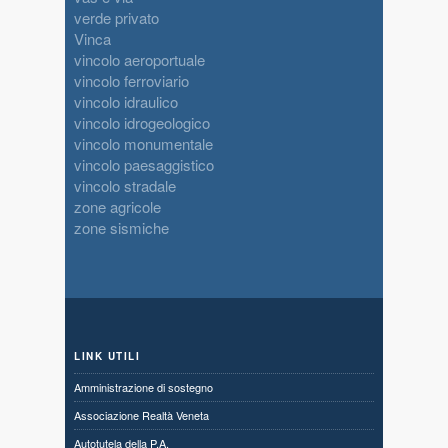
verde privato
Vinca
vincolo aeroportuale
vincolo ferroviario
vincolo idraulico
vincolo idrogeologico
vincolo monumentale
vincolo paesaggistico
vincolo stradale
zone agricole
zone sismiche
LINK UTILI
Amministrazione di sostegno
Associazione Realtà Veneta
Autotutela della P.A.