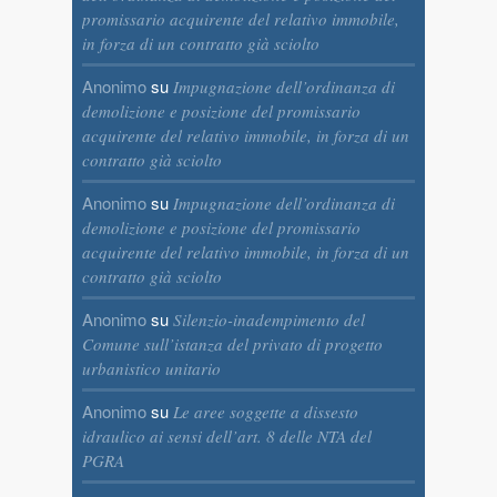
promissario acquirente del relativo immobile,
in forza di un contratto già sciolto
Anonimo
su
Impugnazione dell’ordinanza di
demolizione e posizione del promissario
acquirente del relativo immobile, in forza di un
contratto già sciolto
Anonimo
su
Impugnazione dell’ordinanza di
demolizione e posizione del promissario
acquirente del relativo immobile, in forza di un
contratto già sciolto
Anonimo
su
Silenzio-inadempimento del
Comune sull’istanza del privato di progetto
urbanistico unitario
Anonimo
su
Le aree soggette a dissesto
idraulico ai sensi dell’art. 8 delle NTA del
PGRA