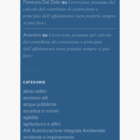
Fiorenza Dal Zotto
su
Correzione postuma del
calcolo del contributo di costruzione e
principio dell’affidamento (non proprio sempre
si può fare)
Anonimo
su
Correzione postuma del calcolo
del contributo di costruzione e principio
dell’affidamento (non proprio sempre si può
fare)
CATEGORIE
abusi edilizi
accesso atti
acque pubbliche
acustica e rumori
agibilità
agriturismo e affini
AIA Autorizzazione Integrata Ambientale
ambiente e inquinamento