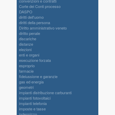
convenzioni e contratti
Corte dei Conti processo
DASPO
diritti dell'uomo
diritti della persona
Diritto amministrativo veneto
diritto penale
discariche
distanze
elezioni
enti e organi
esecuzione forzata
esproprio
farmacie
fideiussione e garanzie
gas ed energia
geometri
impianti distribuzione carburanti
impianti fotovoltaici
impianti telefonia
imposte e tasse
indennizzo