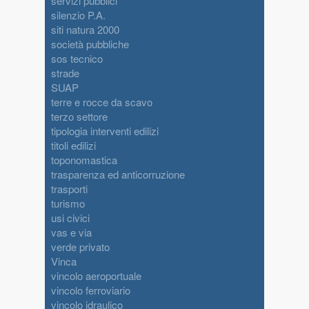
servizi pubblici
silenzio P.A.
siti natura 2000
società pubbliche
sos tecnico
strade
SUAP
terre e rocce da scavo
terzo settore
tipologia interventi edilizi
titoli edilizi
toponomastica
trasparenza ed anticorruzione
trasporti
turismo
usi civici
vas e via
verde privato
Vinca
vincolo aeroportuale
vincolo ferroviario
vincolo idraulico