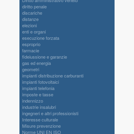
Diritto amministrativo veneto
diritto penale
discariche
distanze
elezioni
enti e organi
esecuzione forzata
esproprio
farmacie
fideiussione e garanzie
gas ed energia
geometri
impianti distribuzione carburanti
impianti fotovoltaici
impianti telefonia
imposte e tasse
indennizzo
industrie insalubri
ingegneri e altri professionisti
Interesse culturale
Misure prevenzione
Norme UNI EN ISO