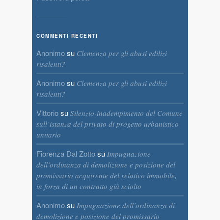
COMMENTI RECENTI
Anonimo
su
Clemenza per gli abusi edilizi
risalenti?
Anonimo
su
Clemenza per gli abusi edilizi
risalenti?
Vittorio
su
Silenzio-inadempimento del Comune
sull’istanza del privato di progetto urbanistico
unitario
Fiorenza Dal Zotto
su
Impugnazione
dell’ordinanza di demolizione e posizione del
promissario acquirente del relativo immobile,
in forza di un contratto già sciolto
Anonimo
su
Impugnazione dell’ordinanza di
demolizione e posizione del promissario