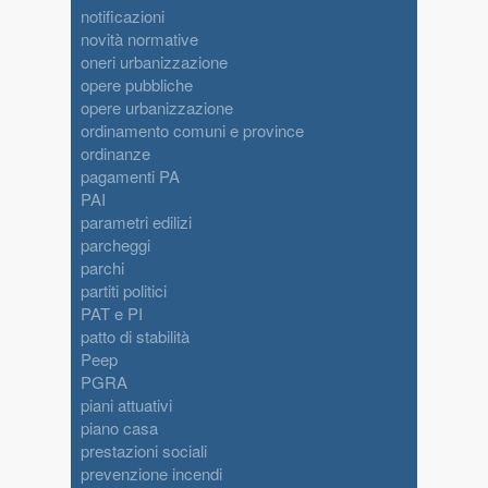
notificazioni
novità normative
oneri urbanizzazione
opere pubbliche
opere urbanizzazione
ordinamento comuni e province
ordinanze
pagamenti PA
PAI
parametri edilizi
parcheggi
parchi
partiti politici
PAT e PI
patto di stabilità
Peep
PGRA
piani attuativi
piano casa
prestazioni sociali
prevenzione incendi