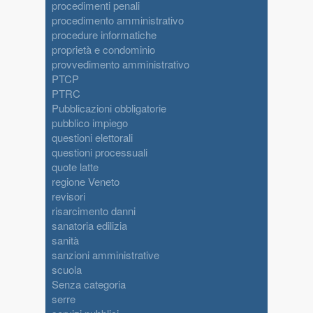
procedimenti penali
procedimento amministrativo
procedure informatiche
proprietà e condominio
provvedimento amministrativo
PTCP
PTRC
Pubblicazioni obbligatorie
pubblico impiego
questioni elettorali
questioni processuali
quote latte
regione Veneto
revisori
risarcimento danni
sanatoria edilizia
sanità
sanzioni amministrative
scuola
Senza categoria
serre