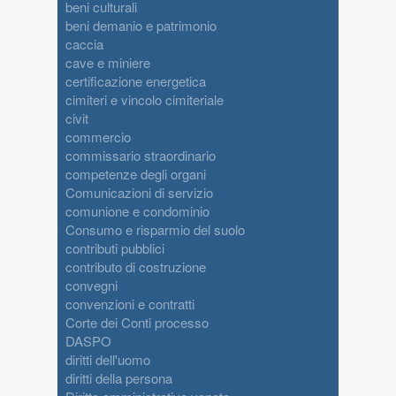
beni culturali
beni demanio e patrimonio
caccia
cave e miniere
certificazione energetica
cimiteri e vincolo cimiteriale
civit
commercio
commissario straordinario
competenze degli organi
Comunicazioni di servizio
comunione e condominio
Consumo e risparmio del suolo
contributi pubblici
contributo di costruzione
convegni
convenzioni e contratti
Corte dei Conti processo
DASPO
diritti dell'uomo
diritti della persona