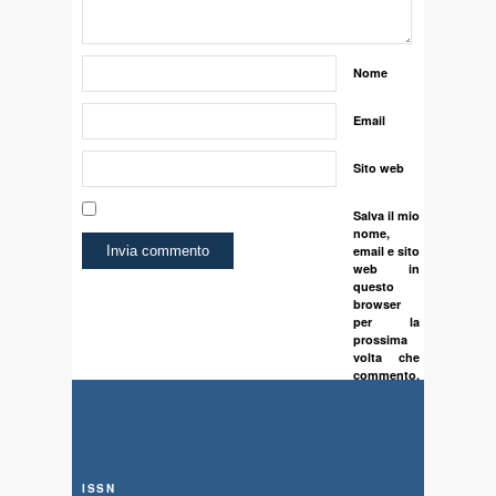
Nome
Email
Sito web
Salva il mio
nome,
email e sito
web in
questo
browser
per la
prossima
volta che
commento.
ISSN