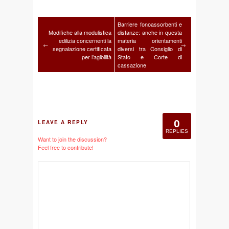
Barriere fonoassorbenti e
Modifiche alla modulistica
distanze: anche in questa
edilizia concernenti la
materia orientamenti
←
→
segnalazione certificata
diversi tra Consiglio di
per l’agibilità
Stato e Corte di
cassazione
0
LEAVE A REPLY
REPLIES
Want to join the discussion?
Feel free to contribute!