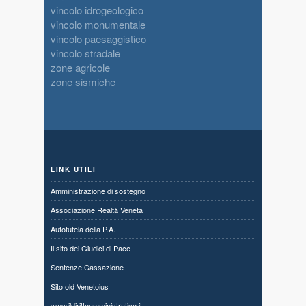
vincolo idrogeologico
vincolo monumentale
vincolo paesaggistico
vincolo stradale
zone agricole
zone sismiche
LINK UTILI
Amministrazione di sostegno
Associazione Realtà Veneta
Autotutela della P.A.
Il sito dei Giudici di Pace
Sentenze Cassazione
Sito old Venetoius
www.ildirittoamministrativo.it