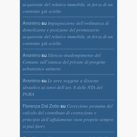
acquirente del relativo immobile, in forza di un
contratto già sciolto
Anonimo
su
Impugnazione dell’ordinanza di
demolizione e posizione del promissario
acquirente del relativo immobile, in forza di un
contratto già sciolto
Anonimo
su
Silenzio-inadempimento del
Comune sull’istanza del privato di progetto
urbanistico unitario
Anonimo
su
Le aree soggette a dissesto
idraulico ai sensi dell’art. 8 delle NTA del
PGRA
Fiorenza Dal Zotto
su
Correzione postuma del
calcolo del contributo di costruzione e
principio dell’affidamento (non proprio sempre
si può fare)