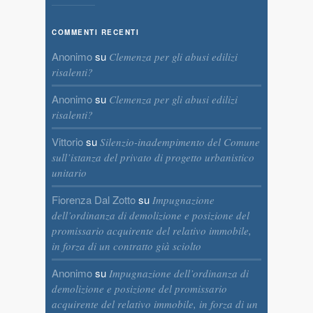
COMMENTI RECENTI
Anonimo
su
Clemenza per gli abusi edilizi
risalenti?
Anonimo
su
Clemenza per gli abusi edilizi
risalenti?
Vittorio
su
Silenzio-inadempimento del Comune
sull’istanza del privato di progetto urbanistico
unitario
Fiorenza Dal Zotto
su
Impugnazione
dell’ordinanza di demolizione e posizione del
promissario acquirente del relativo immobile,
in forza di un contratto già sciolto
Anonimo
su
Impugnazione dell’ordinanza di
demolizione e posizione del promissario
acquirente del relativo immobile, in forza di un