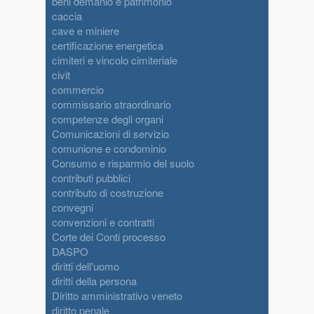
beni demanio e patrimonio
caccia
cave e miniere
certificazione energetica
cimiteri e vincolo cimiteriale
civit
commercio
commissario straordinario
competenze degli organi
Comunicazioni di servizio
comunione e condominio
Consumo e risparmio del suolo
contributi pubblici
contributo di costruzione
convegni
convenzioni e contratti
Corte dei Conti processo
DASPO
diritti dell'uomo
diritti della persona
Diritto amministrativo veneto
diritto penale