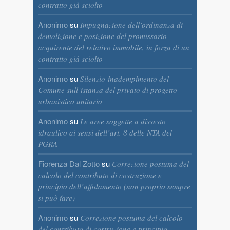
contratto già sciolto
Anonimo
su
Impugnazione dell’ordinanza di
demolizione e posizione del promissario
acquirente del relativo immobile, in forza di un
contratto già sciolto
Anonimo
su
Silenzio-inadempimento del
Comune sull’istanza del privato di progetto
urbanistico unitario
Anonimo
su
Le aree soggette a dissesto
idraulico ai sensi dell’art. 8 delle NTA del
PGRA
Fiorenza Dal Zotto
su
Correzione postuma del
calcolo del contributo di costruzione e
principio dell’affidamento (non proprio sempre
si può fare)
Anonimo
su
Correzione postuma del calcolo
del contributo di costruzione e principio