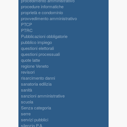
procedimento amministrativo
procedure informatiche
proprietà e condominio
provvedimento amministrativo
PTCP
PTRC
Pubblicazioni obbligatorie
pubblico impiego
questioni elettorali
questioni processuali
quote latte
regione Veneto
revisori
risarcimento danni
sanatoria edilizia
sanità
sanzioni amministrative
scuola
Senza categoria
serre
servizi pubblici
silenzio P.A.