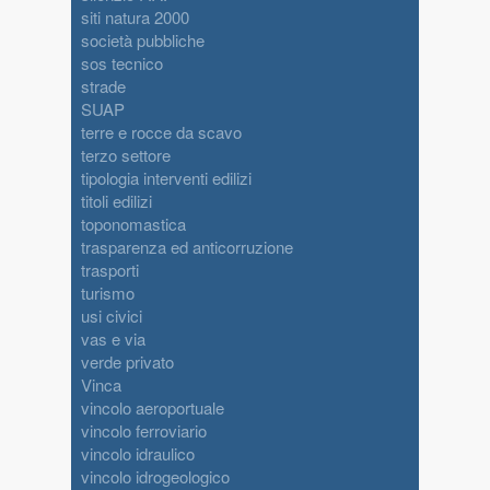
siti natura 2000
società pubbliche
sos tecnico
strade
SUAP
terre e rocce da scavo
terzo settore
tipologia interventi edilizi
titoli edilizi
toponomastica
trasparenza ed anticorruzione
trasporti
turismo
usi civici
vas e via
verde privato
Vinca
vincolo aeroportuale
vincolo ferroviario
vincolo idraulico
vincolo idrogeologico