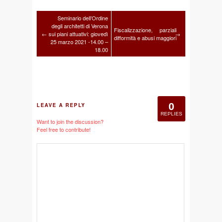
Seminario dell’Ordine
degli architetti di Verona
Fiscalizzazione, parziali
←
sui piani attuativi: giovedì
→
difformità e abusi maggiori
25 marzo 2021 -14.00 –
18.00
0
LEAVE A REPLY
REPLIES
Want to join the discussion?
Feel free to contribute!