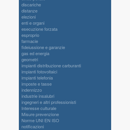
discariche
distanze
elezioni
enti e organi
esecuzione forzata
esproprio
farmacie
fideiussione e garanzie
gas ed energia
geometri
impianti distribuzione carburanti
impianti fotovoltaici
impianti telefonia
imposte e tasse
indennizzo
industrie insalubri
ingegneri e altri professionisti
Interesse culturale
Misure prevenzione
Norme UNI EN ISO
notificazioni