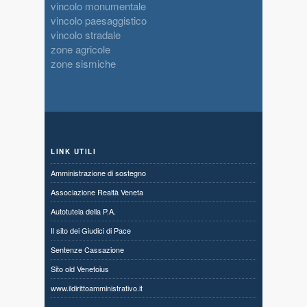
vincolo monumentale
vincolo paesaggistico
vincolo stradale
zone agricole
zone sismiche
LINK UTILI
Amministrazione di sostegno
Associazione Realtà Veneta
Autotutela della P.A.
Il sito dei Giudici di Pace
Sentenze Cassazione
Sito old Venetoius
www.ildirittoamministrativo.it