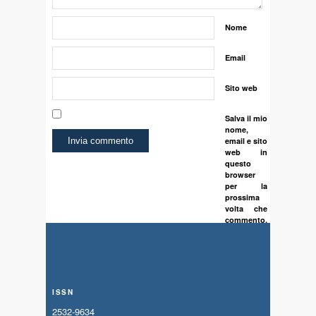
Nome
Email
Sito web
Salva il mio
nome,
email e sito
web in
questo
browser
per la
prossima
volta che
commento.
ISSN
2532-9634