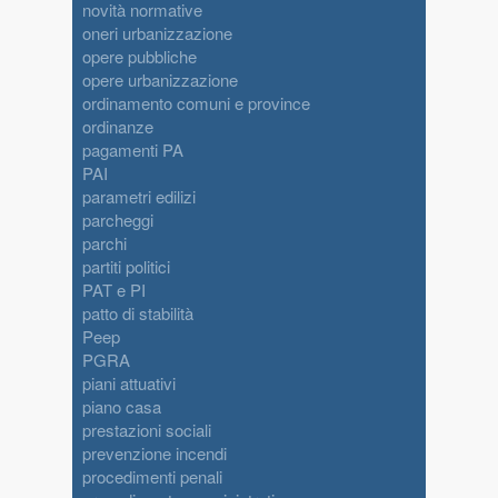
novità normative
oneri urbanizzazione
opere pubbliche
opere urbanizzazione
ordinamento comuni e province
ordinanze
pagamenti PA
PAI
parametri edilizi
parcheggi
parchi
partiti politici
PAT e PI
patto di stabilità
Peep
PGRA
piani attuativi
piano casa
prestazioni sociali
prevenzione incendi
procedimenti penali