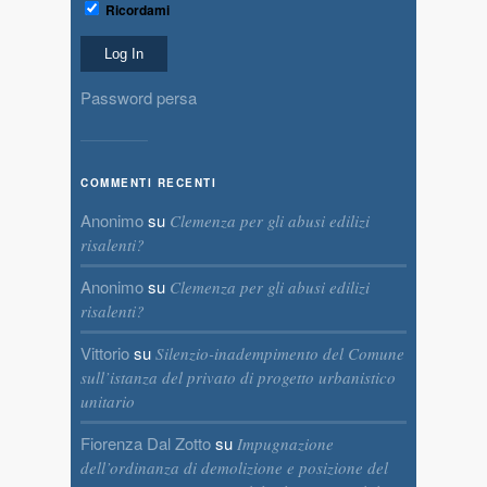
Ricordami
Password persa
COMMENTI RECENTI
Anonimo
su
Clemenza per gli abusi edilizi
risalenti?
Anonimo
su
Clemenza per gli abusi edilizi
risalenti?
Vittorio
su
Silenzio-inadempimento del Comune
sull’istanza del privato di progetto urbanistico
unitario
Fiorenza Dal Zotto
su
Impugnazione
dell’ordinanza di demolizione e posizione del