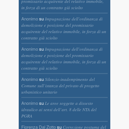
promissario acquirente del relativo immobile,
in forza di un contratto già sciolto
Anonimo
su
Impugnazione dell’ordinanza di
demolizione e posizione del promissario
acquirente del relativo immobile, in forza di un
contratto già sciolto
Anonimo
su
Impugnazione dell’ordinanza di
demolizione e posizione del promissario
acquirente del relativo immobile, in forza di un
contratto già sciolto
Anonimo
su
Silenzio-inadempimento del
Comune sull’istanza del privato di progetto
urbanistico unitario
Anonimo
su
Le aree soggette a dissesto
idraulico ai sensi dell’art. 8 delle NTA del
PGRA
Fiorenza Dal Zotto
su
Correzione postuma del