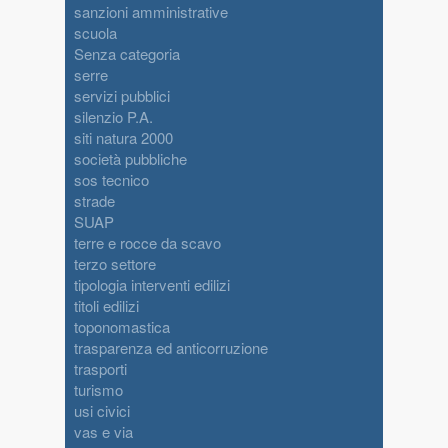
sanzioni amministrative
scuola
Senza categoria
serre
servizi pubblici
silenzio P.A.
siti natura 2000
società pubbliche
sos tecnico
strade
SUAP
terre e rocce da scavo
terzo settore
tipologia interventi edilizi
titoli edilizi
toponomastica
trasparenza ed anticorruzione
trasporti
turismo
usi civici
vas e via