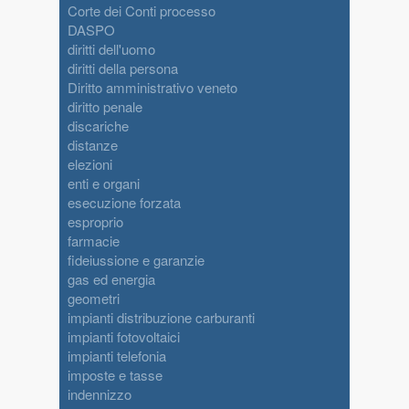
Corte dei Conti processo
DASPO
diritti dell'uomo
diritti della persona
Diritto amministrativo veneto
diritto penale
discariche
distanze
elezioni
enti e organi
esecuzione forzata
esproprio
farmacie
fideiussione e garanzie
gas ed energia
geometri
impianti distribuzione carburanti
impianti fotovoltaici
impianti telefonia
imposte e tasse
indennizzo