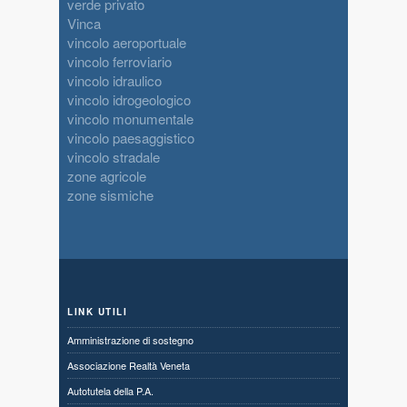
verde privato
Vinca
vincolo aeroportuale
vincolo ferroviario
vincolo idraulico
vincolo idrogeologico
vincolo monumentale
vincolo paesaggistico
vincolo stradale
zone agricole
zone sismiche
LINK UTILI
Amministrazione di sostegno
Associazione Realtà Veneta
Autotutela della P.A.