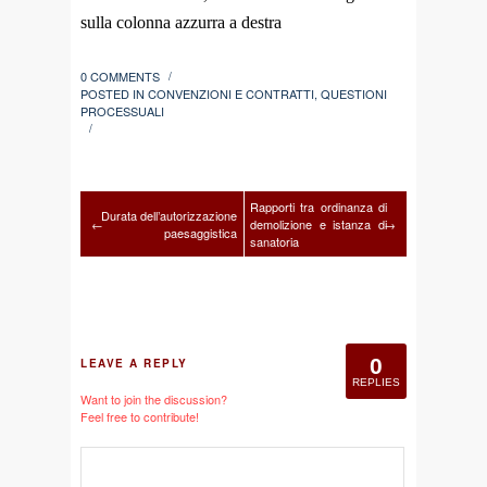
sulla colonna azzurra a destra
0 COMMENTS
/
POSTED IN
CONVENZIONI E CONTRATTI
,
QUESTIONI
PROCESSUALI
/
Rapporti tra ordinanza di
Durata dell’autorizzazione
←
demolizione e istanza di
→
paesaggistica
sanatoria
0
LEAVE A REPLY
REPLIES
Want to join the discussion?
Feel free to contribute!