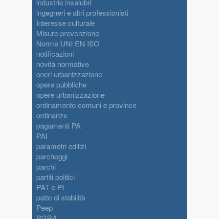
industrie insalubri
ingegneri e altri professionisti
Interesse culturale
Misure prevenzione
Norme UNI EN ISO
notificazioni
novità normative
oneri urbanizzazione
opere pubbliche
opere urbanizzazione
ordinamento comuni e province
ordinanze
pagamenti PA
PAI
parametri edilizi
parcheggi
parchi
partiti politici
PAT e PI
patto di stabilità
Peep
PGRA