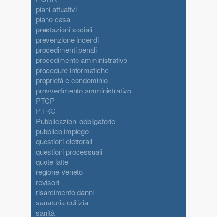
piani attuativi
piano casa
prestazioni sociali
prevenzione incendi
procedimenti penali
procedimento amministrativo
procedure informatiche
proprietà e condominio
provvedimento amministrativo
PTCP
PTRC
Pubblicazioni obbligatorie
pubblico impiego
questioni elettorali
questioni processuali
quote latte
regione Veneto
revisori
risarcimento danni
sanatoria edilizia
sanità