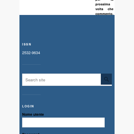
prossima
volta che
commento.
ISSN
2532-9634
LOGIN
Nome utente