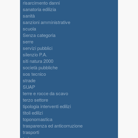
risarcimento danni
sanatoria edilizia
sanità
sanzioni amministrative
scuola
Senza categoria
serre
servizi pubblici
silenzio P.A.
siti natura 2000
società pubbliche
sos tecnico
strade
SUAP
terre e rocce da scavo
terzo settore
tipologia interventi edilizi
titoli edilizi
toponomastica
trasparenza ed anticorruzione
trasporti