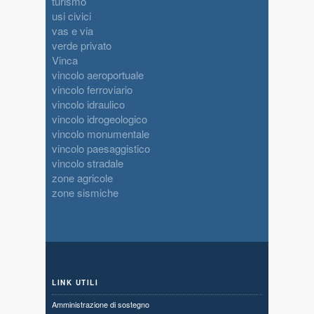
turismo
usi civici
vas e via
verde privato
Vinca
vincolo aeroportuale
vincolo ferroviario
vincolo idraulico
vincolo idrogeologico
vincolo monumentale
vincolo paesaggistico
vincolo stradale
zone agricole
zone sismiche
LINK UTILI
Amministrazione di sostegno