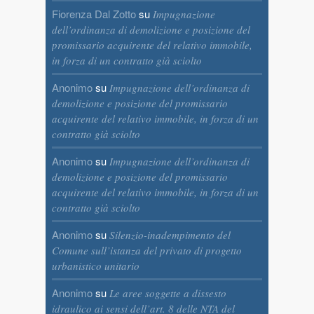
Fiorenza Dal Zotto
su
Impugnazione
dell’ordinanza di demolizione e posizione del
promissario acquirente del relativo immobile,
in forza di un contratto già sciolto
Anonimo
su
Impugnazione dell’ordinanza di
demolizione e posizione del promissario
acquirente del relativo immobile, in forza di un
contratto già sciolto
Anonimo
su
Impugnazione dell’ordinanza di
demolizione e posizione del promissario
acquirente del relativo immobile, in forza di un
contratto già sciolto
Anonimo
su
Silenzio-inadempimento del
Comune sull’istanza del privato di progetto
urbanistico unitario
Anonimo
su
Le aree soggette a dissesto
idraulico ai sensi dell’art. 8 delle NTA del