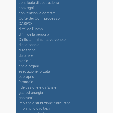
contributo di costruzione
convegni
convenzioni e contratti
Corte dei Conti processo
DASPO
diritti dell'uomo
diritti della persona
Diritto amministrativo veneto
diritto penale
discariche
distanze
elezioni
enti e organi
esecuzione forzata
esproprio
farmacie
fideiussione e garanzie
gas ed energia
geometri
impianti distribuzione carburanti
impianti fotovoltaici