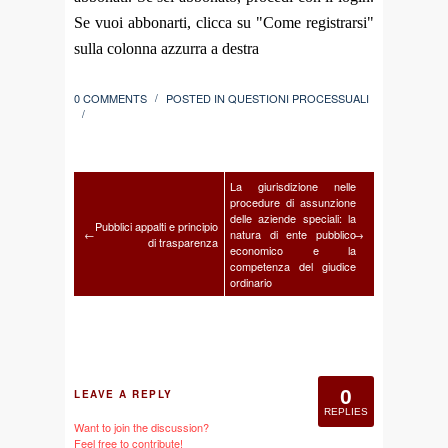
Se vuoi abbonarti, clicca su "Come registrarsi"
sulla colonna azzurra a destra
0 COMMENTS
POSTED IN
QUESTIONI PROCESSUALI
/
/
La giurisdizione nelle
procedure di assunzione
delle aziende speciali: la
Pubblici appalti e principio
←
natura di ente pubblico
→
di trasparenza
economico e la
competenza del giudice
ordinario
0
LEAVE A REPLY
REPLIES
Want to join the discussion?
Feel free to contribute!