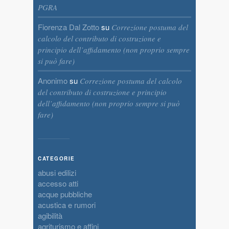
PGRA
Fiorenza Dal Zotto
su
Correzione postuma del
calcolo del contributo di costruzione e
principio dell’affidamento (non proprio sempre
si può fare)
Anonimo
su
Correzione postuma del calcolo
del contributo di costruzione e principio
dell’affidamento (non proprio sempre si può
fare)
CATEGORIE
abusi edilizi
accesso atti
acque pubbliche
acustica e rumori
agibilità
agriturismo e affini