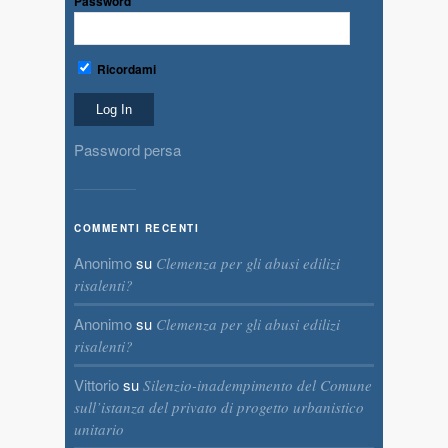
Password
Ricordami
Password persa
COMMENTI RECENTI
Anonimo
su
Clemenza per gli abusi edilizi
risalenti?
Anonimo
su
Clemenza per gli abusi edilizi
risalenti?
Vittorio
su
Silenzio-inadempimento del Comune
sull’istanza del privato di progetto urbanistico
unitario