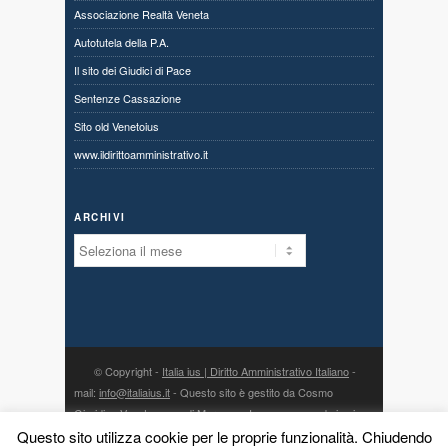
Associazione Realtà Veneta
Autotutela della P.A.
Il sito dei Giudici di Pace
Sentenze Cassazione
Sito old Venetoius
www.ildirittoamministrativo.it
ARCHIVI
Archivi
© Copyright -
Italia ius | Diritto Amministrativo Italiano
-
mail:
info@italiaius.it
- Questo sito è gestito da Cosmo
Giuridico Veneto s.a.s. di Marangon Ivonne, con sede in via
Centro 80, fraz. Priabona 36030 Monte di Malo (VI) - P. IVA
Questo sito utilizza cookie per le proprie funzionalità. Chiudendo