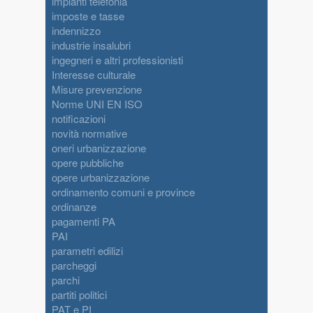
impianti telefonia
imposte e tasse
indennizzo
industrie insalubri
ingegneri e altri professionisti
Interesse culturale
Misure prevenzione
Norme UNI EN ISO
notificazioni
novità normative
oneri urbanizzazione
opere pubbliche
opere urbanizzazione
ordinamento comuni e province
ordinanze
pagamenti PA
PAI
parametri edilizi
parcheggi
parchi
partiti politici
PAT e PI