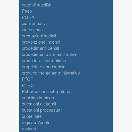
patto di stabilità
Peep
PGRA
piani attuativi
piano casa
prestazioni sociali
prevenzione incendi
procedimenti penali
procedimento amministrativo
procedure informatiche
proprietà e condominio
provvedimento amministrativo
PTCP
PTRC
Pubblicazioni obbligatorie
pubblico impiego
questioni elettorali
questioni processuali
quote latte
regione Veneto
revisori