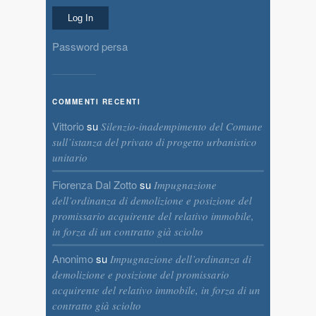
Password persa
COMMENTI RECENTI
Vittorio
su
Silenzio-inadempimento del Comune
sull’istanza del privato di progetto urbanistico
unitario
Fiorenza Dal Zotto
su
Impugnazione
dell’ordinanza di demolizione e posizione del
promissario acquirente del relativo immobile,
in forza di un contratto già sciolto
Anonimo
su
Impugnazione dell’ordinanza di
demolizione e posizione del promissario
acquirente del relativo immobile, in forza di un
contratto già sciolto