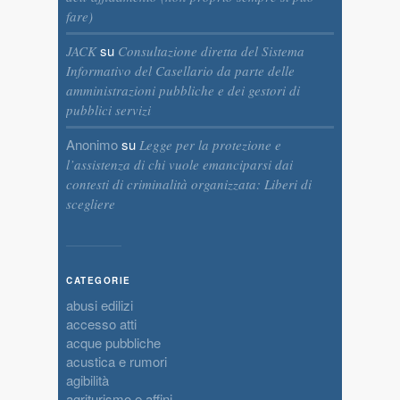
fare)
su
JACK
Consultazione diretta del Sistema
Informativo del Casellario da parte delle
amministrazioni pubbliche e dei gestori di
pubblici servizi
Anonimo
su
Legge per la protezione e
l’assistenza di chi vuole emanciparsi dai
contesti di criminalità organizzata: Liberi di
scegliere
CATEGORIE
abusi edilizi
accesso atti
acque pubbliche
acustica e rumori
agibilità
agriturismo e affini