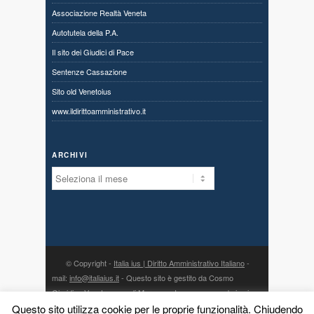
Associazione Realtà Veneta
Autotutela della P.A.
Il sito dei Giudici di Pace
Sentenze Cassazione
Sito old Venetoius
www.ildirittoamministrativo.it
ARCHIVI
Archivi
© Copyright -
Italia ius | Diritto Amministrativo Italiano
-
mail:
info@italiaius.it
- Questo sito è gestito da Cosmo
Giuridico Veneto s.a.s. di Marangon Ivonne, con sede in via
Centro 80, fraz. Priabona 36030 Monte di Malo (VI) - P. IVA
Questo sito utilizza cookie per le proprie funzionalità. Chiudendo