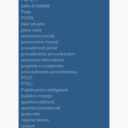
patto di stabilità
Peep
PGRA
piani attuativi
piano casa
prestazioni sociali
prevenzione incendi
procedimenti penali
procedimento amministrativo
procedure informatiche
proprietà e condominio
provvedimento amministrativo
PTCP
PTRC
Pubblicazioni obbligatorie
pubblico impiego
questioni elettorali
questioni processuali
quote latte
regione Veneto
revisori