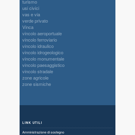
turismo
usi civici
vas e via
verde privato
Vinca
vincolo aeroportuale
vincolo ferroviario
vincolo idraulico
vincolo idrogeologico
vincolo monumentale
vincolo paesaggistico
vincolo stradale
zone agricole
zone sismiche
LINK UTILI
Amministrazione di sostegno