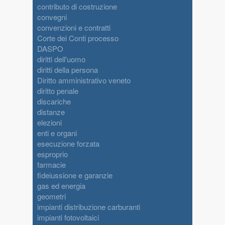
contributo di costruzione
convegni
convenzioni e contratti
Corte dei Conti processo
DASPO
diritti dell'uomo
diritti della persona
Diritto amministrativo veneto
diritto penale
discariche
distanze
elezioni
enti e organi
esecuzione forzata
esproprio
farmacie
fideiussione e garanzie
gas ed energia
geometri
impianti distribuzione carburanti
impianti fotovoltaici