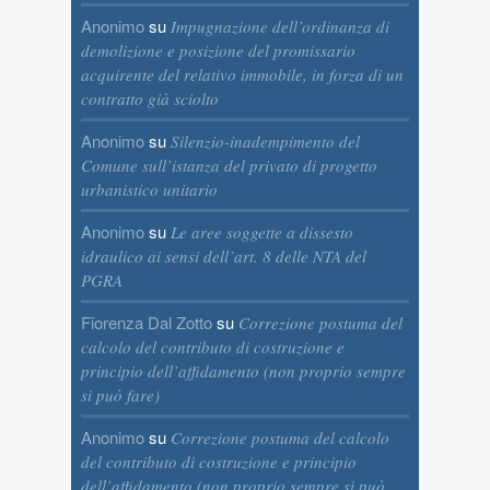
Anonimo
su
Impugnazione dell’ordinanza di
demolizione e posizione del promissario
acquirente del relativo immobile, in forza di un
contratto già sciolto
Anonimo
su
Silenzio-inadempimento del
Comune sull’istanza del privato di progetto
urbanistico unitario
Anonimo
su
Le aree soggette a dissesto
idraulico ai sensi dell’art. 8 delle NTA del
PGRA
Fiorenza Dal Zotto
su
Correzione postuma del
calcolo del contributo di costruzione e
principio dell’affidamento (non proprio sempre
si può fare)
Anonimo
su
Correzione postuma del calcolo
del contributo di costruzione e principio
dell’affidamento (non proprio sempre si può