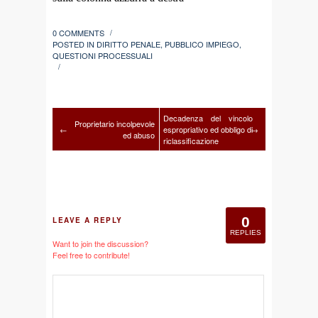
0 COMMENTS
/
POSTED IN
DIRITTO PENALE
,
PUBBLICO IMPIEGO
,
QUESTIONI PROCESSUALI
/
Decadenza del vincolo
Proprietario incolpevole
←
espropriativo ed obbligo di
→
ed abuso
riclassificazione
0
LEAVE A REPLY
REPLIES
Want to join the discussion?
Feel free to contribute!