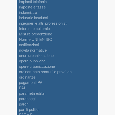
impianti telefonia
imposte e tasse
indennizzo
industrie insalubri
ingegneri e altri professionisti
Interesse culturale
Misure prevenzione
Norme UNI EN ISO
notificazioni
novità normative
oneri urbanizzazione
opere pubbliche
opere urbanizzazione
ordinamento comuni e province
ordinanze
pagamenti PA
PAI
parametri edilizi
parcheggi
parchi
partiti politici
PAT e PI