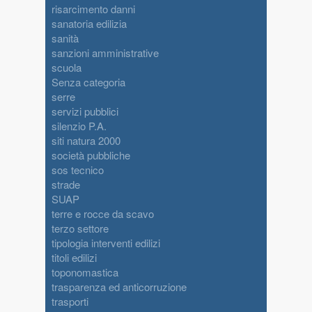
risarcimento danni
sanatoria edilizia
sanità
sanzioni amministrative
scuola
Senza categoria
serre
servizi pubblici
silenzio P.A.
siti natura 2000
società pubbliche
sos tecnico
strade
SUAP
terre e rocce da scavo
terzo settore
tipologia interventi edilizi
titoli edilizi
toponomastica
trasparenza ed anticorruzione
trasporti