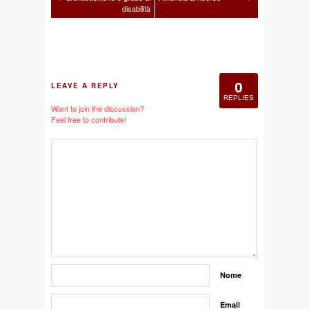
disabilità
0
LEAVE A REPLY
REPLIES
Want to join the discussion?
Feel free to contribute!
Nome
Email