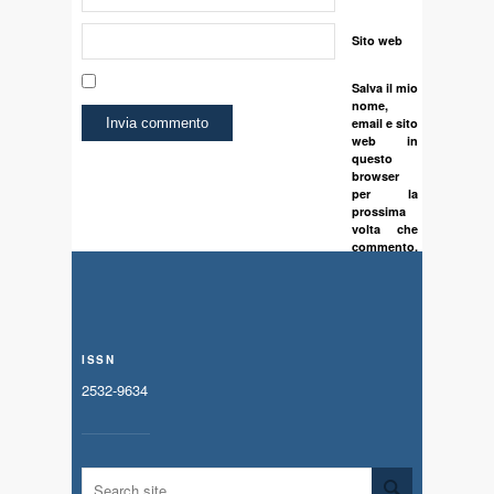
Sito web
Salva il mio
nome,
email e sito
web in
questo
browser
per la
prossima
volta che
commento.
ISSN
2532-9634