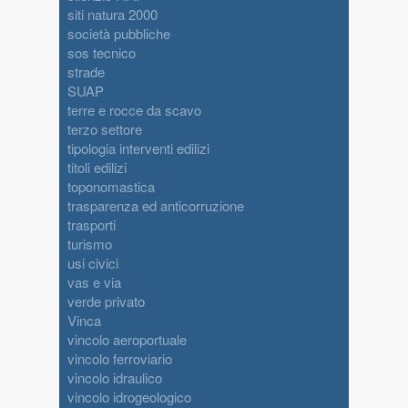
siti natura 2000
società pubbliche
sos tecnico
strade
SUAP
terre e rocce da scavo
terzo settore
tipologia interventi edilizi
titoli edilizi
toponomastica
trasparenza ed anticorruzione
trasporti
turismo
usi civici
vas e via
verde privato
Vinca
vincolo aeroportuale
vincolo ferroviario
vincolo idraulico
vincolo idrogeologico