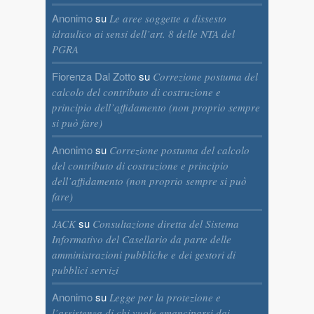
Anonimo
su
Le aree soggette a dissesto
idraulico ai sensi dell’art. 8 delle NTA del
PGRA
Fiorenza Dal Zotto
su
Correzione postuma del
calcolo del contributo di costruzione e
principio dell’affidamento (non proprio sempre
si può fare)
Anonimo
su
Correzione postuma del calcolo
del contributo di costruzione e principio
dell’affidamento (non proprio sempre si può
fare)
su
JACK
Consultazione diretta del Sistema
Informativo del Casellario da parte delle
amministrazioni pubbliche e dei gestori di
pubblici servizi
Anonimo
su
Legge per la protezione e
l’assistenza di chi vuole emanciparsi dai