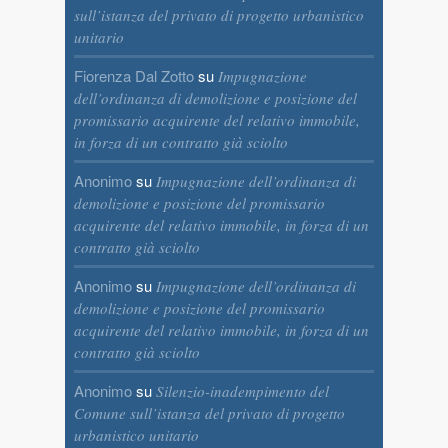
sull’istanza del privato di progetto urbanistico
unitario
Fiorenza Dal Zotto
su
Impugnazione
dell’ordinanza di demolizione e posizione del
promissario acquirente del relativo immobile,
in forza di un contratto già sciolto
Anonimo
su
Impugnazione dell’ordinanza di
demolizione e posizione del promissario
acquirente del relativo immobile, in forza di un
contratto già sciolto
Anonimo
su
Impugnazione dell’ordinanza di
demolizione e posizione del promissario
acquirente del relativo immobile, in forza di un
contratto già sciolto
Anonimo
su
Silenzio-inadempimento del
Comune sull’istanza del privato di progetto
urbanistico unitario