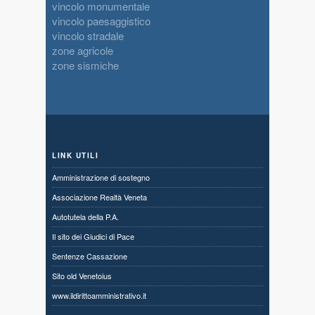
vincolo monumentale
vincolo paesaggistico
vincolo stradale
zone agricole
zone sismiche
LINK UTILI
Amministrazione di sostegno
Associazione Realtà Veneta
Autotutela della P.A.
Il sito dei Giudici di Pace
Sentenze Cassazione
Sito old Venetoius
www.ildirittoamministrativo.it