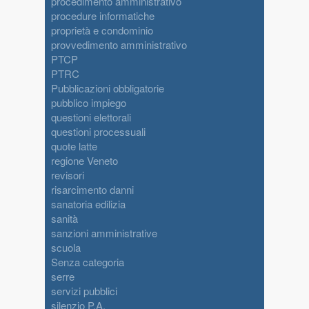
procedimento amministrativo
procedure informatiche
proprietà e condominio
provvedimento amministrativo
PTCP
PTRC
Pubblicazioni obbligatorie
pubblico impiego
questioni elettorali
questioni processuali
quote latte
regione Veneto
revisori
risarcimento danni
sanatoria edilizia
sanità
sanzioni amministrative
scuola
Senza categoria
serre
servizi pubblici
silenzio P.A.