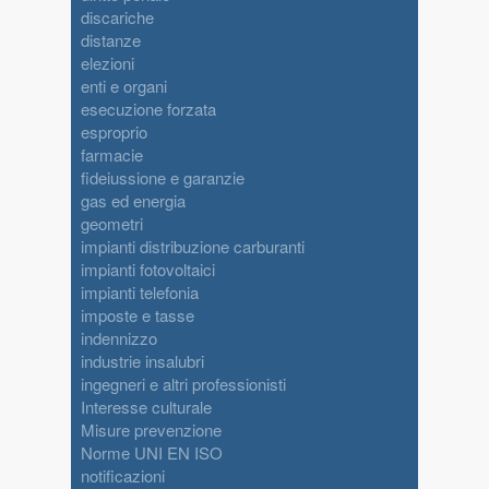
discariche
distanze
elezioni
enti e organi
esecuzione forzata
esproprio
farmacie
fideiussione e garanzie
gas ed energia
geometri
impianti distribuzione carburanti
impianti fotovoltaici
impianti telefonia
imposte e tasse
indennizzo
industrie insalubri
ingegneri e altri professionisti
Interesse culturale
Misure prevenzione
Norme UNI EN ISO
notificazioni