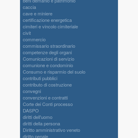
beni demanio e patrimonio
caccia
cave e miniere
certificazione energetica
cimiteri e vincolo cimiteriale
civit
commercio
commissario straordinario
competenze degli organi
Comunicazioni di servizio
comunione e condominio
Consumo e risparmio del suolo
contributi pubblici
contributo di costruzione
convegni
convenzioni e contratti
Corte dei Conti processo
DASPO
diritti dell'uomo
diritti della persona
Diritto amministrativo veneto
diritto penale