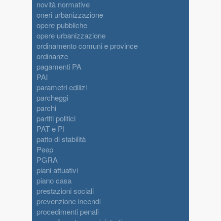
novità normative
oneri urbanizzazione
opere pubbliche
opere urbanizzazione
ordinamento comuni e province
ordinanze
pagamenti PA
PAI
parametri edilizi
parcheggi
parchi
partiti politici
PAT e PI
patto di stabilità
Peep
PGRA
piani attuativi
piano casa
prestazioni sociali
prevenzione incendi
procedimenti penali