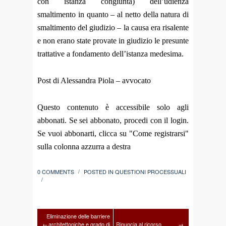
con istanza congiunta) dell’udienza
smaltimento in quanto – al netto della natura di
smaltimento del giudizio – la causa era risalente
e non erano state provate in giudizio le presunte
trattative a fondamento dell’istanza medesima.
Post di Alessandra Piola – avvocato
Questo contenuto è accessibile solo agli
abbonati. Se sei abbonato, procedi con il login.
Se vuoi abbonarti, clicca su "Come registrarsi"
sulla colonna azzurra a destra
0 COMMENTS
POSTED IN
QUESTIONI PROCESSUALI
/
/
Eliminazione delle barriere
←
architettoniche e grado di
Rinuncia al ricorso
→