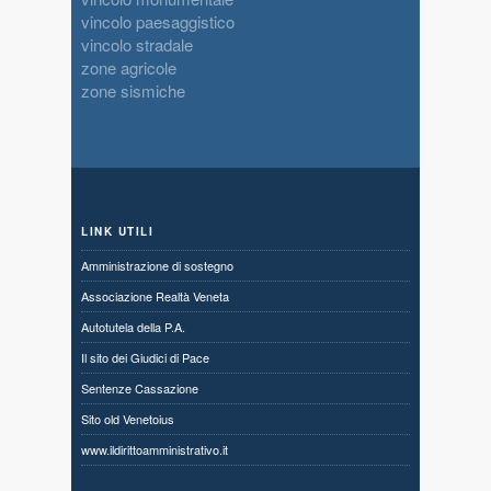
vincolo paesaggistico
vincolo stradale
zone agricole
zone sismiche
LINK UTILI
Amministrazione di sostegno
Associazione Realtà Veneta
Autotutela della P.A.
Il sito dei Giudici di Pace
Sentenze Cassazione
Sito old Venetoius
www.ildirittoamministrativo.it