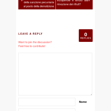
←
incolpevole è tenuto alla
→
della sanzione pecuniaria
rimozione dei rifiuti?
al posto della demolizione
0
LEAVE A REPLY
REPLIES
Want to join the discussion?
Feel free to contribute!
Nome