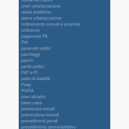
oneri urbanizzazione
opere pubbliche
opere urbanizzazione
ordinamento comuni e province
ordinanze
pagamenti PA
PAI
parametri edilizi
parcheggi
parchi
partiti politici
PAT e PI
patto di stabilità
Peep
PGRA
piani attuativi
piano casa
prestazioni sociali
prevenzione incendi
procedimenti penali
procedimento amministrativo