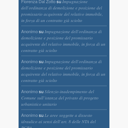
Fiorenza Dal Zotto
su
Impugnazione
dell’ordinanza di demolizione e posizione del
promissario acquirente del relativo immobile,
in forza di un contratto già sciolto
Anonimo
su
Impugnazione dell’ordinanza di
demolizione e posizione del promissario
acquirente del relativo immobile, in forza di un
contratto già sciolto
Anonimo
su
Impugnazione dell’ordinanza di
demolizione e posizione del promissario
acquirente del relativo immobile, in forza di un
contratto già sciolto
Anonimo
su
Silenzio-inadempimento del
Comune sull’istanza del privato di progetto
urbanistico unitario
Anonimo
su
Le aree soggette a dissesto
idraulico ai sensi dell’art. 8 delle NTA del
PGRA