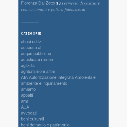
Fiorenza Dal Zotto
su
Permesso di costruire
convenzionato e polizza fideiussoria
CATEGORIE
abusi edilizi
accesso atti
acque pubbliche
acustica e rumori
agibilità
agriturismo e affini
AIA Autorizzazione Integrata Ambientale
ambiente e inquinamento
amianto
appalti
armi
AUA
avvocati
beni culturali
beni demanio e patrimonio