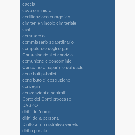
caccia
cave e miniere
certificazione energetica
cimiteri e vincolo cimiteriale
civit
commercio
commissario straordinario
competenze degli organi
Comunicazioni di servizio
comunione e condominio
Consumo e risparmio del suolo
contributi pubblici
contributo di costruzione
convegni
convenzioni e contratti
Corte dei Conti processo
DASPO
diritti dell'uomo
diritti della persona
Diritto amministrativo veneto
diritto penale