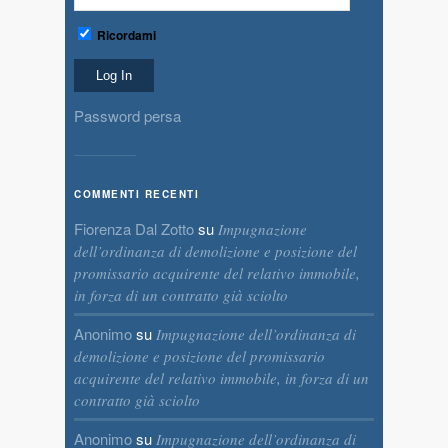
Ricordami
Password persa
COMMENTI RECENTI
Fiorenza Dal Zotto
su
Impugnazione
dell’ordinanza di demolizione e posizione del
promissario acquirente del relativo immobile,
in forza di un contratto già sciolto
Anonimo
su
Impugnazione dell’ordinanza di
demolizione e posizione del promissario
acquirente del relativo immobile, in forza di un
contratto già sciolto
Anonimo
su
Impugnazione dell’ordinanza di