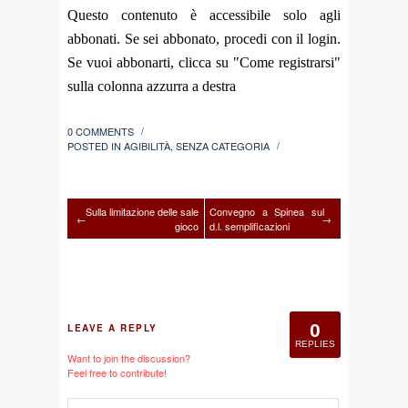
Questo contenuto è accessibile solo agli
abbonati. Se sei abbonato, procedi con il login.
Se vuoi abbonarti, clicca su "Come registrarsi"
sulla colonna azzurra a destra
0 COMMENTS
/
POSTED IN
AGIBILITÀ
,
SENZA CATEGORIA
/
Sulla limitazione delle sale
Convegno a Spinea sul
←
→
gioco
d.l. semplificazioni
0
LEAVE A REPLY
REPLIES
Want to join the discussion?
Feel free to contribute!