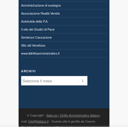
Amministrazione di sostegno
Associazione Realtà Veneta
Autotutela della P.A.
Il sito dei Giudici di Pace
Sentenze Cassazione
Sito old Venetoius
www.ildirittoamministrativo.it
ARCHIVI
Archivi
© Copyright -
Italia ius | Diritto Amministrativo Italiano
-
mail:
info@italiaius.it
- Questo sito è gestito da Cosmo
Giuridico Veneto s.a.s. di Marangon Ivonne, con sede in via