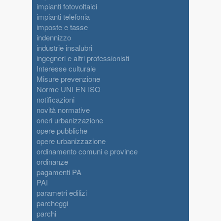
impianti fotovoltaici
impianti telefonia
imposte e tasse
indennizzo
industrie insalubri
ingegneri e altri professionisti
Interesse culturale
Misure prevenzione
Norme UNI EN ISO
notificazioni
novità normative
oneri urbanizzazione
opere pubbliche
opere urbanizzazione
ordinamento comuni e province
ordinanze
pagamenti PA
PAI
parametri edilizi
parcheggi
parchi