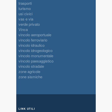
trasporti
turismo
usi civici
vas e via
verde privato
Vinca
vincolo aeroportuale
vincolo ferroviario
vincolo idraulico
vincolo idrogeologico
vincolo monumentale
vincolo paesaggistico
vincolo stradale
zone agricole
zone sismiche
LINK UTILI