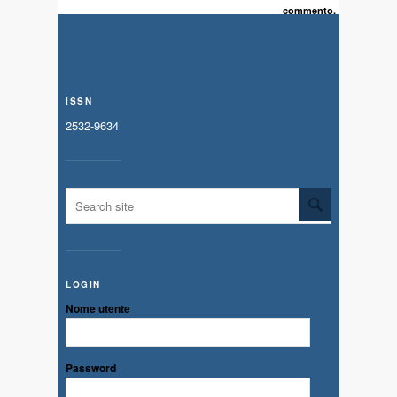
commento.
ISSN
2532-9634
LOGIN
Nome utente
Password