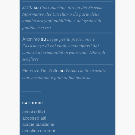
su
JACK
Consultazione diretta del Sistema
Informativo del Casellario da parte delle
amministrazioni pubbliche e dei gestori di
pubblici servizi
Anonimo
su
Legge per la protezione e
l’assistenza di chi vuole emanciparsi dai
contesti di criminalità organizzata: Liberi di
scegliere
Fiorenza Dal Zotto
su
Permesso di costruire
convenzionato e polizza fideiussoria
CATEGORIE
abusi edilizi
accesso atti
acque pubbliche
acustica e rumori