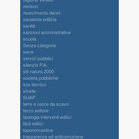
revisori
risarcimento danni
sanatoria edilizia
sanità
sanzioni amministrative
scuola
Senza categoria
serre
servizi pubblici
silenzio P.A.
siti natura 2000
società pubbliche
sos tecnico
strade
SUAP
terre e rocce da scavo
terzo settore
tipologia interventi edilizi
titoli edilizi
toponomastica
trasparenza ed anticorruzione