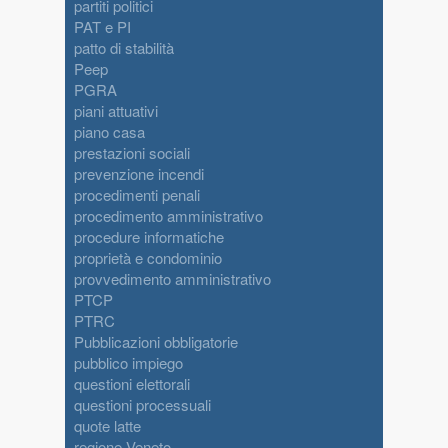
partiti politici
PAT e PI
patto di stabilità
Peep
PGRA
piani attuativi
piano casa
prestazioni sociali
prevenzione incendi
procedimenti penali
procedimento amministrativo
procedure informatiche
proprietà e condominio
provvedimento amministrativo
PTCP
PTRC
Pubblicazioni obbligatorie
pubblico impiego
questioni elettorali
questioni processuali
quote latte
regione Veneto