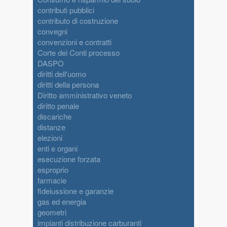
contributi pubblici
contributo di costruzione
convegni
convenzioni e contratti
Corte dei Conti processo
DASPO
diritti dell'uomo
diritti della persona
Diritto amministrativo veneto
diritto penale
discariche
distanze
elezioni
enti e organi
esecuzione forzata
esproprio
farmacie
fideiussione e garanzie
gas ed energia
geometri
impianti distribuzione carburanti