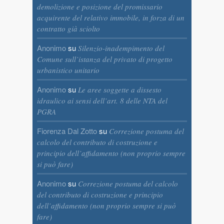
demolizione e posizione del promissario
acquirente del relativo immobile, in forza di un
contratto già sciolto
Anonimo
su
Silenzio-inadempimento del
Comune sull’istanza del privato di progetto
urbanistico unitario
Anonimo
su
Le aree soggette a dissesto
idraulico ai sensi dell’art. 8 delle NTA del
PGRA
Fiorenza Dal Zotto
su
Correzione postuma del
calcolo del contributo di costruzione e
principio dell’affidamento (non proprio sempre
si può fare)
Anonimo
su
Correzione postuma del calcolo
del contributo di costruzione e principio
dell’affidamento (non proprio sempre si può
fare)