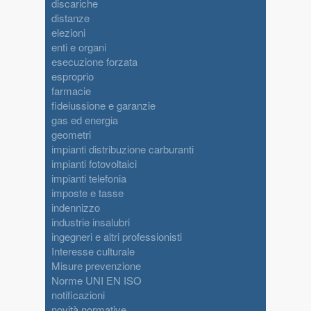
discariche
distanze
elezioni
enti e organi
esecuzione forzata
esproprio
farmacie
fideiussione e garanzie
gas ed energia
geometri
impianti distribuzione carburanti
impianti fotovoltaici
impianti telefonia
imposte e tasse
indennizzo
industrie insalubri
ingegneri e altri professionisti
Interesse culturale
Misure prevenzione
Norme UNI EN ISO
notificazioni
novità normative