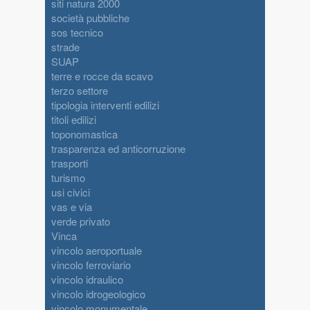
siti natura 2000
società pubbliche
sos tecnico
strade
SUAP
terre e rocce da scavo
terzo settore
tipologia interventi edilizi
titoli edilizi
toponomastica
trasparenza ed anticorruzione
trasporti
turismo
usi civici
vas e via
verde privato
Vinca
vincolo aeroportuale
vincolo ferroviario
vincolo idraulico
vincolo idrogeologico
vincolo monumentale