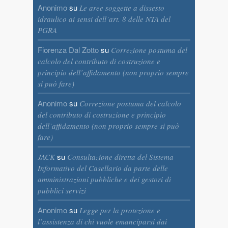
Anonimo
su
Le aree soggette a dissesto
idraulico ai sensi dell’art. 8 delle NTA del
PGRA
Fiorenza Dal Zotto
su
Correzione postuma del
calcolo del contributo di costruzione e
principio dell’affidamento (non proprio sempre
si può fare)
Anonimo
su
Correzione postuma del calcolo
del contributo di costruzione e principio
dell’affidamento (non proprio sempre si può
fare)
su
JACK
Consultazione diretta del Sistema
Informativo del Casellario da parte delle
amministrazioni pubbliche e dei gestori di
pubblici servizi
Anonimo
su
Legge per la protezione e
l’assistenza di chi vuole emanciparsi dai