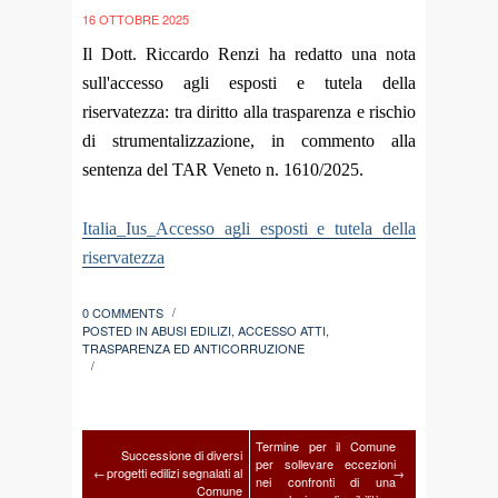
16 OTTOBRE 2025
Il Dott. Riccardo Renzi ha redatto una nota
sull'accesso agli esposti e tutela della
riservatezza: tra diritto alla trasparenza e rischio
di strumentalizzazione, in commento alla
sentenza del TAR Veneto n. 1610/2025.
Italia_Ius_Accesso agli esposti e tutela della
riservatezza
0 COMMENTS
/
POSTED IN
ABUSI EDILIZI
,
ACCESSO ATTI
,
TRASPARENZA ED ANTICORRUZIONE
/
Termine per il Comune
Successione di diversi
per sollevare eccezioni
←
progetti edilizi segnalati al
→
nei confronti di una
Comune