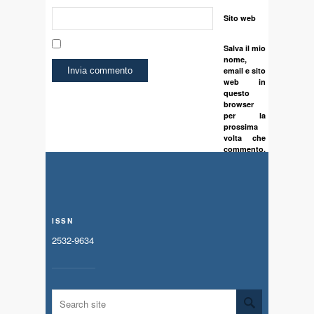
Sito web
Salva il mio
nome,
email e sito
web in
questo
browser
per la
prossima
volta che
commento.
ISSN
2532-9634