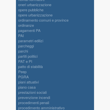
oneri urbanizzazione
opere pubbliche
opere urbanizzazione
ordinamento comuni e province
ordinanze
pagamenti PA
PAI
parametri edilizi
parcheggi
parchi
partiti politici
PAT e PI
patto di stabilità
Peep
PGRA
piani attuativi
piano casa
prestazioni sociali
prevenzione incendi
procedimenti penali
procedimento amministrativo