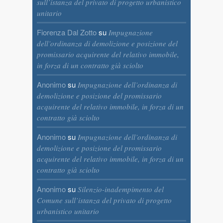
sull’istanza del privato di progetto urbanistico
unitario
Fiorenza Dal Zotto
su
Impugnazione
dell’ordinanza di demolizione e posizione del
promissario acquirente del relativo immobile,
in forza di un contratto già sciolto
Anonimo
su
Impugnazione dell’ordinanza di
demolizione e posizione del promissario
acquirente del relativo immobile, in forza di un
contratto già sciolto
Anonimo
su
Impugnazione dell’ordinanza di
demolizione e posizione del promissario
acquirente del relativo immobile, in forza di un
contratto già sciolto
Anonimo
su
Silenzio-inadempimento del
Comune sull’istanza del privato di progetto
urbanistico unitario