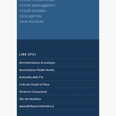
vincolo paesaggistico
vincolo stradale
zone agricole
zone sismiche
LINK UTILI
Amministrazione di sostegno
Associazione Realtà Veneta
Autotutela della P.A.
Il sito dei Giudici di Pace
Sentenze Cassazione
Sito old Venetoius
www.ildirittoamministrativo.it