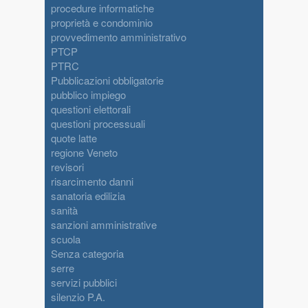
procedure informatiche
proprietà e condominio
provvedimento amministrativo
PTCP
PTRC
Pubblicazioni obbligatorie
pubblico impiego
questioni elettorali
questioni processuali
quote latte
regione Veneto
revisori
risarcimento danni
sanatoria edilizia
sanità
sanzioni amministrative
scuola
Senza categoria
serre
servizi pubblici
silenzio P.A.