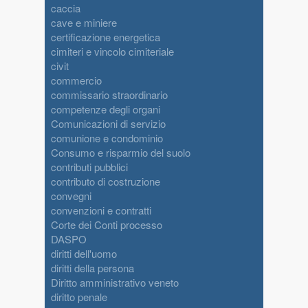
caccia
cave e miniere
certificazione energetica
cimiteri e vincolo cimiteriale
civit
commercio
commissario straordinario
competenze degli organi
Comunicazioni di servizio
comunione e condominio
Consumo e risparmio del suolo
contributi pubblici
contributo di costruzione
convegni
convenzioni e contratti
Corte dei Conti processo
DASPO
diritti dell'uomo
diritti della persona
Diritto amministrativo veneto
diritto penale