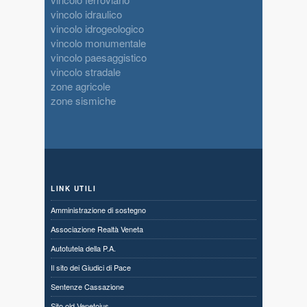
vincolo idraulico
vincolo idrogeologico
vincolo monumentale
vincolo paesaggistico
vincolo stradale
zone agricole
zone sismiche
LINK UTILI
Amministrazione di sostegno
Associazione Realtà Veneta
Autotutela della P.A.
Il sito dei Giudici di Pace
Sentenze Cassazione
Sito old Venetoius