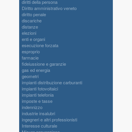
diritti della persona
Diritto amministrativo veneto
diritto penale
discariche
distanze
elezioni
enti e organi
esecuzione forzata
esproprio
farmacie
fideiussione e garanzie
gas ed energia
geometri
impianti distribuzione carburanti
impianti fotovoltaici
impianti telefonia
imposte e tasse
indennizzo
industrie insalubri
ingegneri e altri professionisti
Interesse culturale
Misure prevenzione