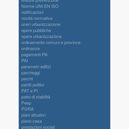
Norme UNI EN ISO
notificazioni
novità normative
oneri urbanizzazione
opere pubbliche
opere urbanizzazione
ordinamento comuni e province
ordinanze
pagamenti PA
PAI
parametri edilizi
parcheggi
parchi
partiti politici
PAT e PI
patto di stabilità
Peep
PGRA
piani attuativi
piano casa
prestazioni sociali