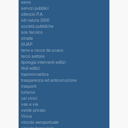
serre
servizi pubblici
silenzio P.A.
siti natura 2000
società pubbliche
sos tecnico
strade
SUAP
terre e rocce da scavo
terzo settore
tipologia interventi edilizi
titoli edilizi
toponomastica
trasparenza ed anticorruzione
trasporti
turismo
usi civici
vas e via
verde privato
Vinca
vincolo aeroportuale
vincolo ferroviario