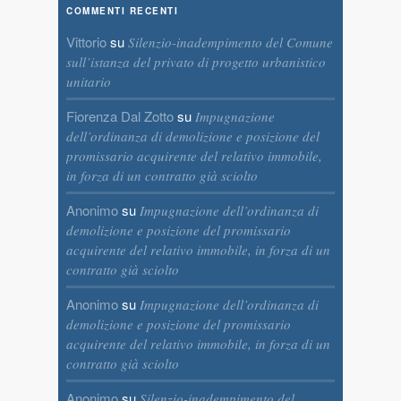
COMMENTI RECENTI
Vittorio
su
Silenzio-inadempimento del Comune
sull’istanza del privato di progetto urbanistico
unitario
Fiorenza Dal Zotto
su
Impugnazione
dell’ordinanza di demolizione e posizione del
promissario acquirente del relativo immobile,
in forza di un contratto già sciolto
Anonimo
su
Impugnazione dell’ordinanza di
demolizione e posizione del promissario
acquirente del relativo immobile, in forza di un
contratto già sciolto
Anonimo
su
Impugnazione dell’ordinanza di
demolizione e posizione del promissario
acquirente del relativo immobile, in forza di un
contratto già sciolto
Anonimo
su
Silenzio-inadempimento del