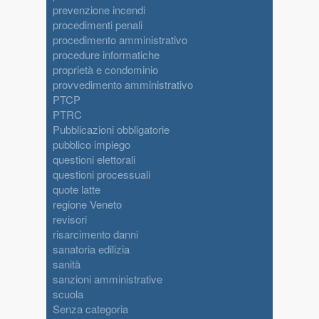
prevenzione incendi
procedimenti penali
procedimento amministrativo
procedure informatiche
proprietà e condominio
provvedimento amministrativo
PTCP
PTRC
Pubblicazioni obbligatorie
pubblico impiego
questioni elettorali
questioni processuali
quote latte
regione Veneto
revisori
risarcimento danni
sanatoria edilizia
sanità
sanzioni amministrative
scuola
Senza categoria