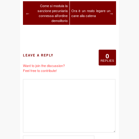
Come si modula la
sanzione pecuniaria
Ora è un reato legare un
←
→
connessa all’ordine
cane alla catena
demolitorio
0
LEAVE A REPLY
REPLIES
Want to join the discussion?
Feel free to contribute!