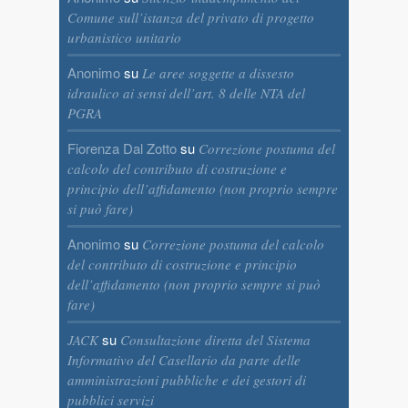
Comune sull’istanza del privato di progetto
urbanistico unitario
Anonimo
su
Le aree soggette a dissesto
idraulico ai sensi dell’art. 8 delle NTA del
PGRA
Fiorenza Dal Zotto
su
Correzione postuma del
calcolo del contributo di costruzione e
principio dell’affidamento (non proprio sempre
si può fare)
Anonimo
su
Correzione postuma del calcolo
del contributo di costruzione e principio
dell’affidamento (non proprio sempre si può
fare)
su
JACK
Consultazione diretta del Sistema
Informativo del Casellario da parte delle
amministrazioni pubbliche e dei gestori di
pubblici servizi