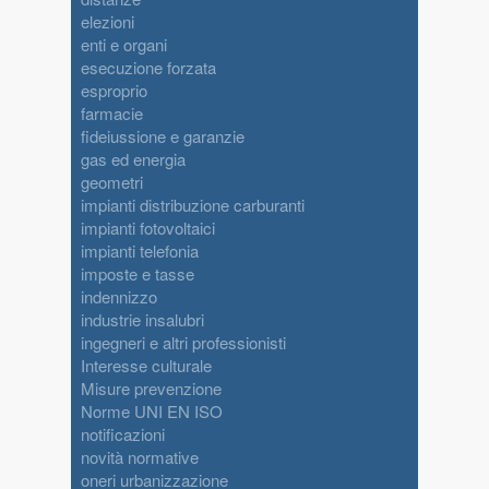
elezioni
enti e organi
esecuzione forzata
esproprio
farmacie
fideiussione e garanzie
gas ed energia
geometri
impianti distribuzione carburanti
impianti fotovoltaici
impianti telefonia
imposte e tasse
indennizzo
industrie insalubri
ingegneri e altri professionisti
Interesse culturale
Misure prevenzione
Norme UNI EN ISO
notificazioni
novità normative
oneri urbanizzazione