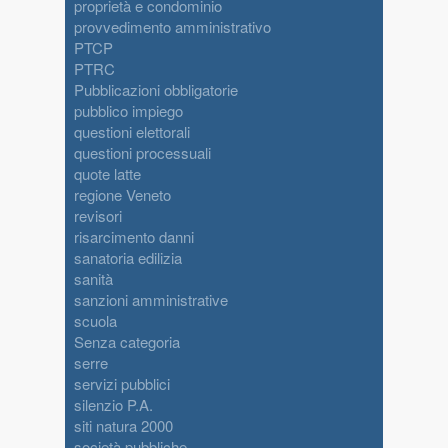
proprietà e condominio
provvedimento amministrativo
PTCP
PTRC
Pubblicazioni obbligatorie
pubblico impiego
questioni elettorali
questioni processuali
quote latte
regione Veneto
revisori
risarcimento danni
sanatoria edilizia
sanità
sanzioni amministrative
scuola
Senza categoria
serre
servizi pubblici
silenzio P.A.
siti natura 2000
società pubbliche