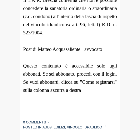
Il T.A.R. Brescia conferma che non è possibile
concedere la sanatoria ordinaria o straordinaria
(c.d. condono) all’interno della fascia di rispetto
del vincolo idraulico
ex
art. 96, lett. f) R.D. n.
523/1904.
Post di Matteo Acquasaliente - avvocato
Questo contenuto è accessibile solo agli
abbonati. Se sei abbonato, procedi con il login.
Se vuoi abbonarti, clicca su "Come registrarsi"
sulla colonna azzurra a destra
0 COMMENTS
/
POSTED IN
ABUSI EDILIZI
,
VINCOLO IDRAULICO
/