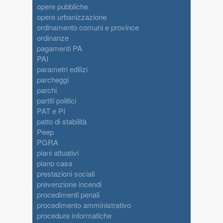
opere pubbliche
opere urbanizzazione
ordinamento comuni e province
ordinanze
pagamenti PA
PAI
parametri edilizi
parcheggi
parchi
partiti politici
PAT e PI
patto di stabilità
Peep
PGRA
piani attuativi
piano casa
prestazioni sociali
prevenzione incendi
procedimenti penali
procedimento amministrativo
procedure informatiche