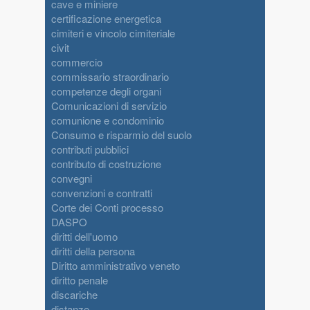
cave e miniere
certificazione energetica
cimiteri e vincolo cimiteriale
civit
commercio
commissario straordinario
competenze degli organi
Comunicazioni di servizio
comunione e condominio
Consumo e risparmio del suolo
contributi pubblici
contributo di costruzione
convegni
convenzioni e contratti
Corte dei Conti processo
DASPO
diritti dell'uomo
diritti della persona
Diritto amministrativo veneto
diritto penale
discariche
distanze