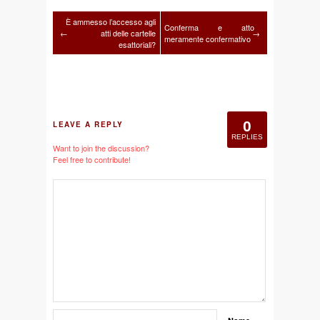
È ammesso l’accesso agli
Conferma e atto
←
atti delle cartelle
→
meramente confermativo
esattoriali?
0
LEAVE A REPLY
REPLIES
Want to join the discussion?
Feel free to contribute!