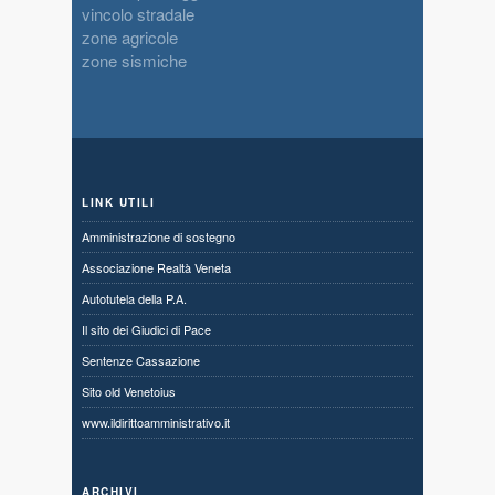
vincolo stradale
zone agricole
zone sismiche
LINK UTILI
Amministrazione di sostegno
Associazione Realtà Veneta
Autotutela della P.A.
Il sito dei Giudici di Pace
Sentenze Cassazione
Sito old Venetoius
www.ildirittoamministrativo.it
ARCHIVI