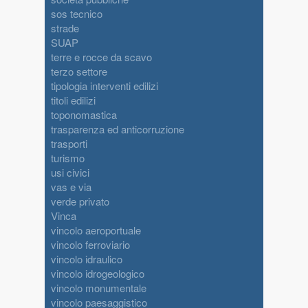
sos tecnico
strade
SUAP
terre e rocce da scavo
terzo settore
tipologia interventi edilizi
titoli edilizi
toponomastica
trasparenza ed anticorruzione
trasporti
turismo
usi civici
vas e via
verde privato
Vinca
vincolo aeroportuale
vincolo ferroviario
vincolo idraulico
vincolo idrogeologico
vincolo monumentale
vincolo paesaggistico