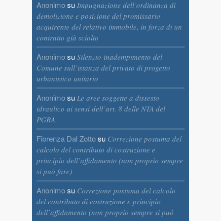
Anonimo
su
Impugnazione dell’ordinanza di
demolizione e posizione del promissario
acquirente del relativo immobile, in forza di un
contratto già sciolto
Anonimo
su
Silenzio-inadempimento del
Comune sull’istanza del privato di progetto
urbanistico unitario
Anonimo
su
Le aree soggette a dissesto
idraulico ai sensi dell’art. 8 delle NTA del
PGRA
Fiorenza Dal Zotto
su
Correzione postuma del
calcolo del contributo di costruzione e
principio dell’affidamento (non proprio sempre
si può fare)
Anonimo
su
Correzione postuma del calcolo
del contributo di costruzione e principio
dell’affidamento (non proprio sempre si può