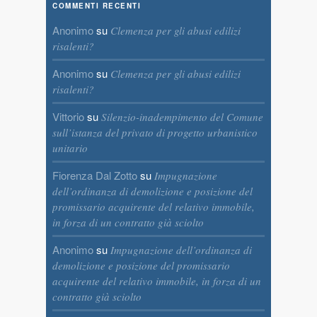
COMMENTI RECENTI
Anonimo
su
Clemenza per gli abusi edilizi
risalenti?
Anonimo
su
Clemenza per gli abusi edilizi
risalenti?
Vittorio
su
Silenzio-inadempimento del Comune
sull’istanza del privato di progetto urbanistico
unitario
Fiorenza Dal Zotto
su
Impugnazione
dell’ordinanza di demolizione e posizione del
promissario acquirente del relativo immobile,
in forza di un contratto già sciolto
Anonimo
su
Impugnazione dell’ordinanza di
demolizione e posizione del promissario
acquirente del relativo immobile, in forza di un
contratto già sciolto