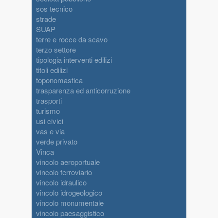
sos tecnico
strade
SUAP
terre e rocce da scavo
terzo settore
tipologia interventi edilizi
titoli edilizi
toponomastica
trasparenza ed anticorruzione
trasporti
turismo
usi civici
vas e via
verde privato
Vinca
vincolo aeroportuale
vincolo ferroviario
vincolo idraulico
vincolo idrogeologico
vincolo monumentale
vincolo paesaggistico