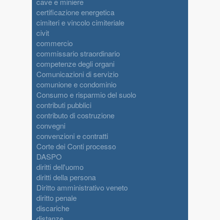
cave e miniere
certificazione energetica
cimiteri e vincolo cimiteriale
civit
commercio
commissario straordinario
competenze degli organi
Comunicazioni di servizio
comunione e condominio
Consumo e risparmio del suolo
contributi pubblici
contributo di costruzione
convegni
convenzioni e contratti
Corte dei Conti processo
DASPO
diritti dell'uomo
diritti della persona
Diritto amministrativo veneto
diritto penale
discariche
distanze