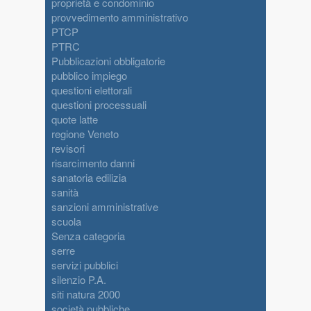
proprietà e condominio
provvedimento amministrativo
PTCP
PTRC
Pubblicazioni obbligatorie
pubblico impiego
questioni elettorali
questioni processuali
quote latte
regione Veneto
revisori
risarcimento danni
sanatoria edilizia
sanità
sanzioni amministrative
scuola
Senza categoria
serre
servizi pubblici
silenzio P.A.
siti natura 2000
società pubbliche