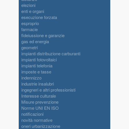
elezioni
enti e organi
esecuzione forzata
esproprio
farmacie
fideiussione e garanzie
gas ed energia
geometri
impianti distribuzione carburanti
impianti fotovoltaici
impianti telefonia
imposte e tasse
indennizzo
industrie insalubri
ingegneri e altri professionisti
Interesse culturale
Misure prevenzione
Norme UNI EN ISO
notificazioni
novità normative
oneri urbanizzazione