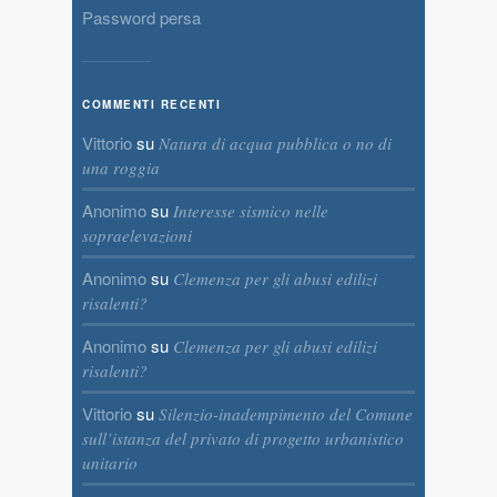
Password persa
COMMENTI RECENTI
Vittorio
su
Natura di acqua pubblica o no di
una roggia
Anonimo
su
Interesse sismico nelle
sopraelevazioni
Anonimo
su
Clemenza per gli abusi edilizi
risalenti?
Anonimo
su
Clemenza per gli abusi edilizi
risalenti?
Vittorio
su
Silenzio-inadempimento del Comune
sull’istanza del privato di progetto urbanistico
unitario