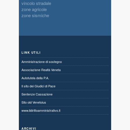
vincolo stradale
zone agricole
zone sismiche
LINK UTILI
Amministrazione di sostegno
Associazione Realtà Veneta
Autotutela della P.A.
Il sito dei Giudici di Pace
Sentenze Cassazione
Sito old Venetoius
www.ildirittoamministrativo.it
ARCHIVI