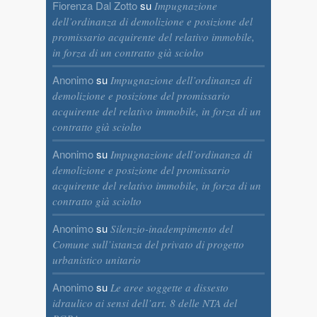
Fiorenza Dal Zotto
su
Impugnazione
dell’ordinanza di demolizione e posizione del
promissario acquirente del relativo immobile,
in forza di un contratto già sciolto
Anonimo
su
Impugnazione dell’ordinanza di
demolizione e posizione del promissario
acquirente del relativo immobile, in forza di un
contratto già sciolto
Anonimo
su
Impugnazione dell’ordinanza di
demolizione e posizione del promissario
acquirente del relativo immobile, in forza di un
contratto già sciolto
Anonimo
su
Silenzio-inadempimento del
Comune sull’istanza del privato di progetto
urbanistico unitario
Anonimo
su
Le aree soggette a dissesto
idraulico ai sensi dell’art. 8 delle NTA del