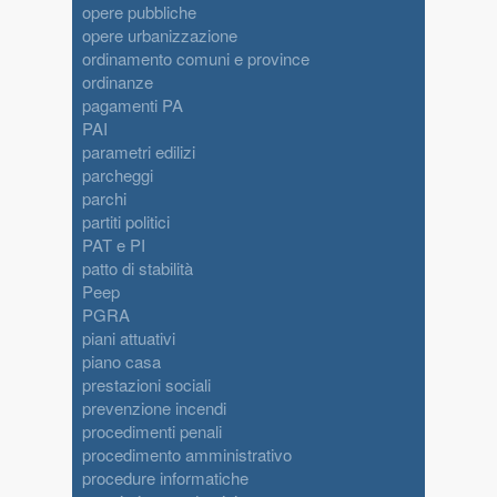
opere pubbliche
opere urbanizzazione
ordinamento comuni e province
ordinanze
pagamenti PA
PAI
parametri edilizi
parcheggi
parchi
partiti politici
PAT e PI
patto di stabilità
Peep
PGRA
piani attuativi
piano casa
prestazioni sociali
prevenzione incendi
procedimenti penali
procedimento amministrativo
procedure informatiche