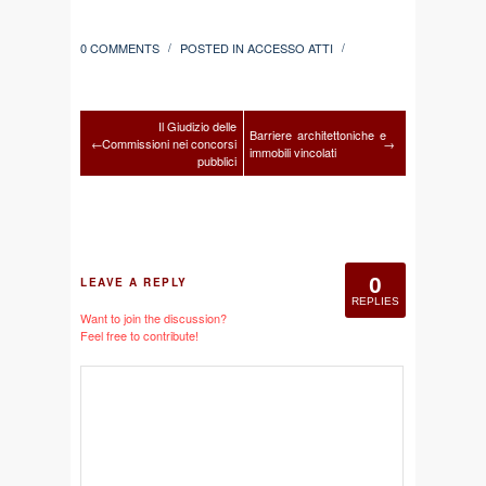
0 COMMENTS
POSTED IN
ACCESSO ATTI
/
/
Il Giudizio delle
Barriere architettoniche e
←
Commissioni nei concorsi
→
immobili vincolati
pubblici
0
LEAVE A REPLY
REPLIES
Want to join the discussion?
Feel free to contribute!