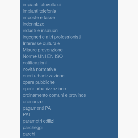
impianti fotovoltaici
impianti telefonia
imposte e tasse
indennizzo
industrie insalubri
ingegneri e altri professionisti
Interesse culturale
Misure prevenzione
Norme UNI EN ISO
notificazioni
novità normative
oneri urbanizzazione
opere pubbliche
opere urbanizzazione
ordinamento comuni e province
ordinanze
pagamenti PA
PAI
parametri edilizi
parcheggi
parchi