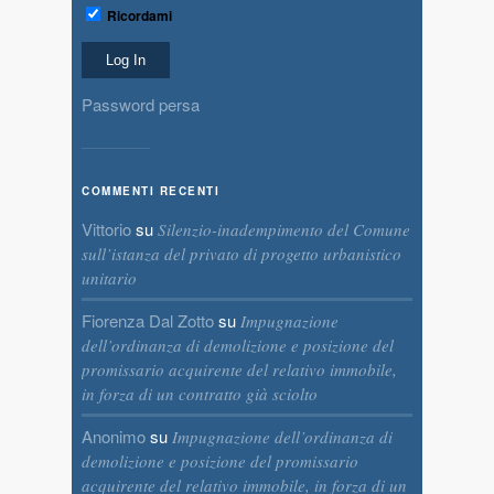
Ricordami
Password persa
COMMENTI RECENTI
Vittorio
su
Silenzio-inadempimento del Comune
sull’istanza del privato di progetto urbanistico
unitario
Fiorenza Dal Zotto
su
Impugnazione
dell’ordinanza di demolizione e posizione del
promissario acquirente del relativo immobile,
in forza di un contratto già sciolto
Anonimo
su
Impugnazione dell’ordinanza di
demolizione e posizione del promissario
acquirente del relativo immobile, in forza di un