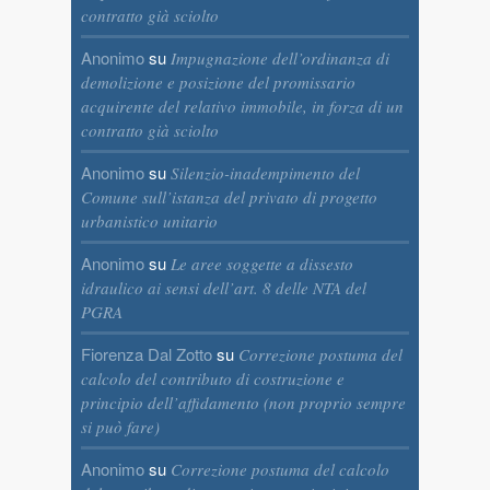
contratto già sciolto
Anonimo
su
Impugnazione dell’ordinanza di
demolizione e posizione del promissario
acquirente del relativo immobile, in forza di un
contratto già sciolto
Anonimo
su
Silenzio-inadempimento del
Comune sull’istanza del privato di progetto
urbanistico unitario
Anonimo
su
Le aree soggette a dissesto
idraulico ai sensi dell’art. 8 delle NTA del
PGRA
Fiorenza Dal Zotto
su
Correzione postuma del
calcolo del contributo di costruzione e
principio dell’affidamento (non proprio sempre
si può fare)
Anonimo
su
Correzione postuma del calcolo