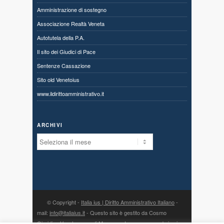
Amministrazione di sostegno
Associazione Realtà Veneta
Autotutela della P.A.
Il sito dei Giudici di Pace
Sentenze Cassazione
Sito old Venetoius
www.ildirittoamministrativo.it
ARCHIVI
Archivi
© Copyright -
Italia ius | Diritto Amministrativo Italiano
-
mail:
info@italiaius.it
- Questo sito è gestito da Cosmo
Giuridico Veneto s.a.s. di Marangon Ivonne, con sede in via