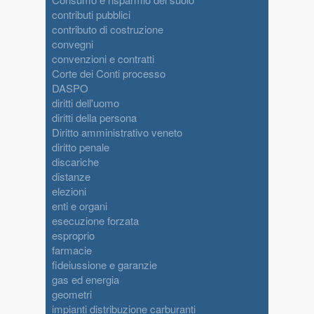
contributi pubblici
contributo di costruzione
convegni
convenzioni e contratti
Corte dei Conti processo
DASPO
diritti dell'uomo
diritti della persona
Diritto amministrativo veneto
diritto penale
discariche
distanze
elezioni
enti e organi
esecuzione forzata
esproprio
farmacie
fideiussione e garanzie
gas ed energia
geometri
impianti distribuzione carburanti