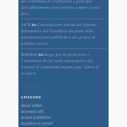
del contributo di costruzione e principio
dell’affidamento (non proprio sempre si può
fare)
su
JACK
Consultazione diretta del Sistema
Informativo del Casellario da parte delle
amministrazioni pubbliche e dei gestori di
pubblici servizi
Anonimo
su
Legge per la protezione e
l’assistenza di chi vuole emanciparsi dai
contesti di criminalità organizzata: Liberi di
scegliere
CATEGORIE
abusi edilizi
accesso atti
acque pubbliche
acustica e rumori