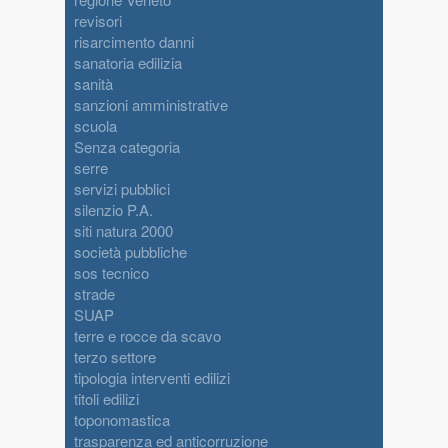
revisori
risarcimento danni
sanatoria edilizia
sanità
sanzioni amministrative
scuola
Senza categoria
serre
servizi pubblici
silenzio P.A.
siti natura 2000
società pubbliche
sos tecnico
strade
SUAP
terre e rocce da scavo
terzo settore
tipologia interventi edilizi
titoli edilizi
toponomastica
trasparenza ed anticorruzione