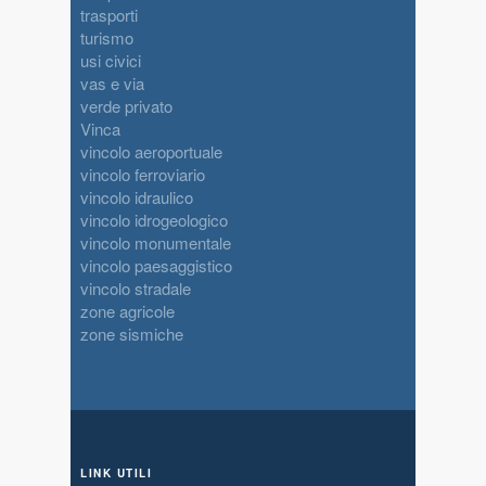
trasporti
turismo
usi civici
vas e via
verde privato
Vinca
vincolo aeroportuale
vincolo ferroviario
vincolo idraulico
vincolo idrogeologico
vincolo monumentale
vincolo paesaggistico
vincolo stradale
zone agricole
zone sismiche
LINK UTILI