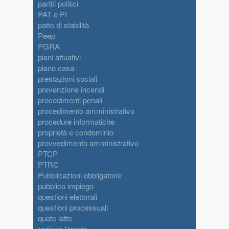
partiti politici
PAT e PI
patto di stabilità
Peep
PGRA
piani attuativi
piano casa
prestazioni sociali
prevenzione incendi
procedimenti penali
procedimento amministrativo
procedure informatiche
proprietà e condominio
provvedimento amministrativo
PTCP
PTRC
Pubblicazioni obbligatorie
pubblico impiego
questioni elettorali
questioni processuali
quote latte
regione Veneto