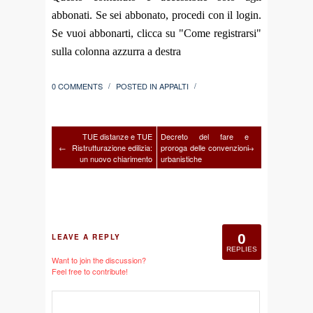
abbonati. Se sei abbonato, procedi con il login.
Se vuoi abbonarti, clicca su "Come registrarsi"
sulla colonna azzurra a destra
0 COMMENTS
POSTED IN
APPALTI
/
/
TUE distanze e TUE
Decreto del fare e
←
Ristrutturazione edilizia:
proroga delle convenzioni
→
un nuovo chiarimento
urbanistiche
0
LEAVE A REPLY
REPLIES
Want to join the discussion?
Feel free to contribute!