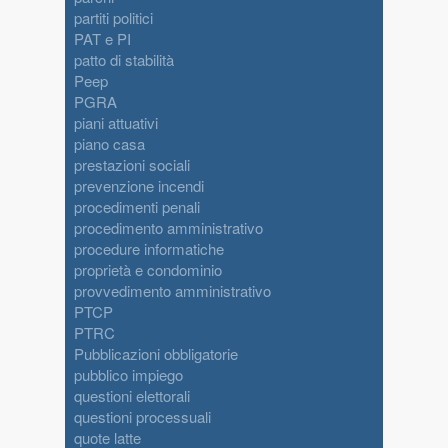
partiti politici
PAT e PI
patto di stabilità
Peep
PGRA
piani attuativi
piano casa
prestazioni sociali
prevenzione incendi
procedimenti penali
procedimento amministrativo
procedure informatiche
proprietà e condominio
provvedimento amministrativo
PTCP
PTRC
Pubblicazioni obbligatorie
pubblico impiego
questioni elettorali
questioni processuali
quote latte