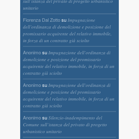
sull’istanza del privato di progetto urbanistico
unitario
Fiorenza Dal Zotto
su
Impugnazione
dell’ordinanza di demolizione e posizione del
promissario acquirente del relativo immobile,
in forza di un contratto già sciolto
Anonimo
su
Impugnazione dell’ordinanza di
demolizione e posizione del promissario
acquirente del relativo immobile, in forza di un
contratto già sciolto
Anonimo
su
Impugnazione dell’ordinanza di
demolizione e posizione del promissario
acquirente del relativo immobile, in forza di un
contratto già sciolto
Anonimo
su
Silenzio-inadempimento del
Comune sull’istanza del privato di progetto
urbanistico unitario