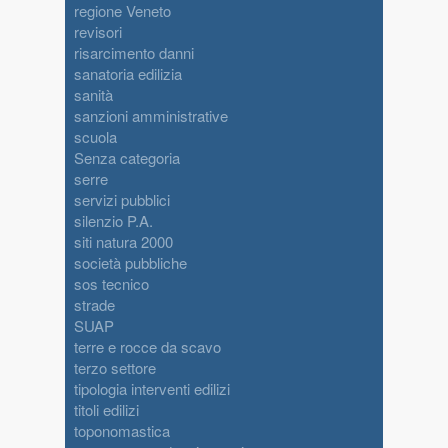
regione Veneto
revisori
risarcimento danni
sanatoria edilizia
sanità
sanzioni amministrative
scuola
Senza categoria
serre
servizi pubblici
silenzio P.A.
siti natura 2000
società pubbliche
sos tecnico
strade
SUAP
terre e rocce da scavo
terzo settore
tipologia interventi edilizi
titoli edilizi
toponomastica