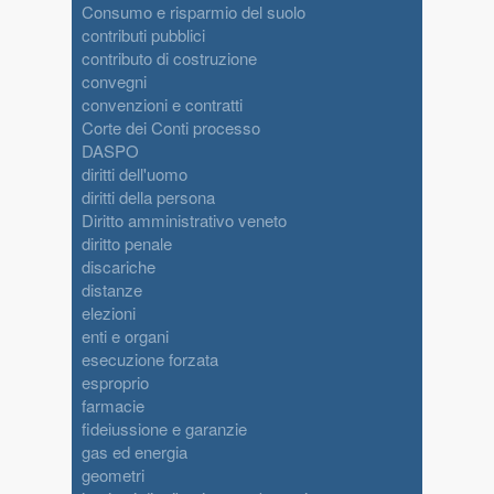
Consumo e risparmio del suolo
contributi pubblici
contributo di costruzione
convegni
convenzioni e contratti
Corte dei Conti processo
DASPO
diritti dell'uomo
diritti della persona
Diritto amministrativo veneto
diritto penale
discariche
distanze
elezioni
enti e organi
esecuzione forzata
esproprio
farmacie
fideiussione e garanzie
gas ed energia
geometri