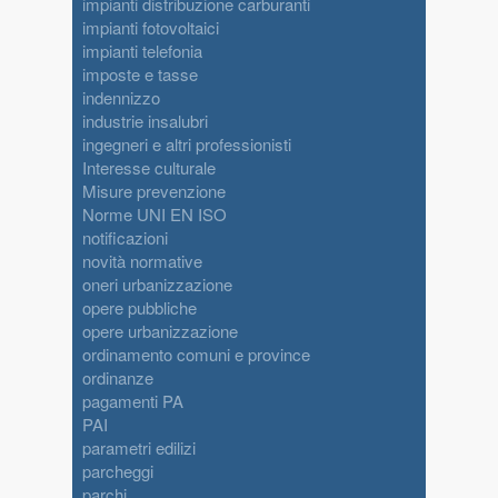
impianti distribuzione carburanti
impianti fotovoltaici
impianti telefonia
imposte e tasse
indennizzo
industrie insalubri
ingegneri e altri professionisti
Interesse culturale
Misure prevenzione
Norme UNI EN ISO
notificazioni
novità normative
oneri urbanizzazione
opere pubbliche
opere urbanizzazione
ordinamento comuni e province
ordinanze
pagamenti PA
PAI
parametri edilizi
parcheggi
parchi