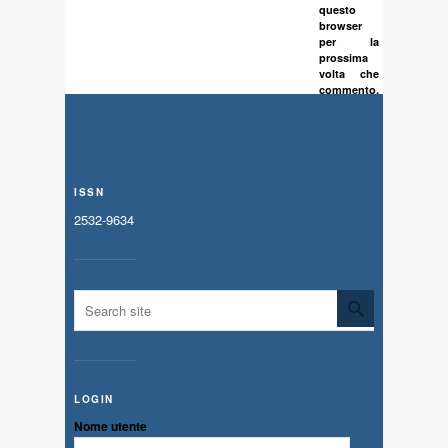
questo
browser
per la
prossima
volta che
commento.
ISSN
2532-9634
LOGIN
Nome utente