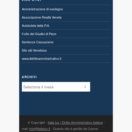
Amministrazione di sostegno
Associazione Realtà Veneta
Autotutela della P.A.
Il sito dei Giudici di Pace
Sentenze Cassazione
Sito old Venetoius
www.ildirittoamministrativo.it
ARCHIVI
Archivi
© Copyright -
Italia ius | Diritto Amministrativo Italiano
-
mail:
info@italiaius.it
- Questo sito è gestito da Cosmo