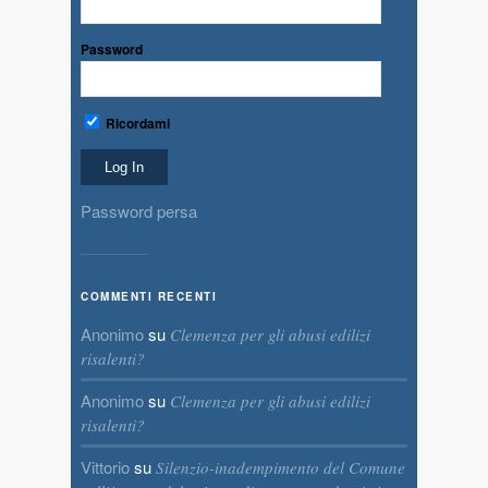
Password
Ricordami
Password persa
COMMENTI RECENTI
Anonimo
su
Clemenza per gli abusi edilizi
risalenti?
Anonimo
su
Clemenza per gli abusi edilizi
risalenti?
Vittorio
su
Silenzio-inadempimento del Comune