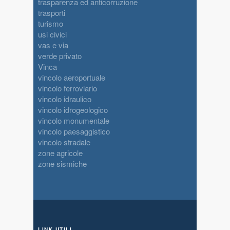
trasparenza ed anticorruzione
trasporti
turismo
usi civici
vas e via
verde privato
Vinca
vincolo aeroportuale
vincolo ferroviario
vincolo idraulico
vincolo idrogeologico
vincolo monumentale
vincolo paesaggistico
vincolo stradale
zone agricole
zone sismiche
LINK UTILI