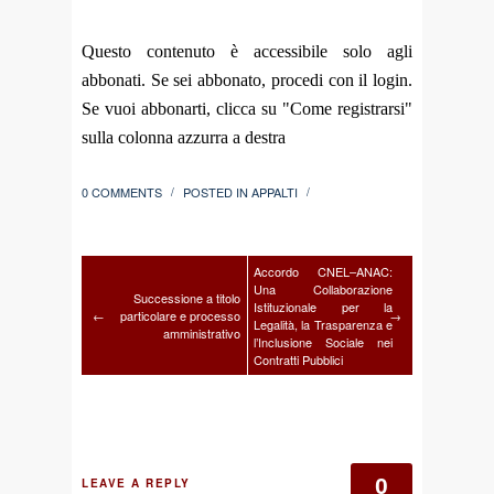
Questo contenuto è accessibile solo agli
abbonati. Se sei abbonato, procedi con il login.
Se vuoi abbonarti, clicca su "Come registrarsi"
sulla colonna azzurra a destra
0 COMMENTS
POSTED IN
APPALTI
/
/
Accordo CNEL–ANAC:
Una Collaborazione
Successione a titolo
Istituzionale per la
←
particolare e processo
→
Legalità, la Trasparenza e
amministrativo
l’Inclusione Sociale nei
Contratti Pubblici
0
LEAVE A REPLY