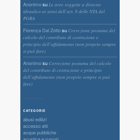
Anonimo
su
Le aree soggette a dissesto
idraulico ai sensi dell’art. 8 delle NTA del
PGRA
Fiorenza Dal Zotto
su
Correzione postuma del
calcolo del contributo di costruzione e
principio dell’affidamento (non proprio sempre
si può fare)
Anonimo
su
Correzione postuma del calcolo
del contributo di costruzione e principio
dell’affidamento (non proprio sempre si può
fare)
CATEGORIE
abusi edilizi
accesso atti
acque pubbliche
acustica e rumori