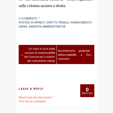
sulla colonna azzurra a destra
0 COMMENTS
/
POSTED IN
APPALTI
,
DIRITTO PENALE
,
RISARCIMENTO
DANNI
,
SANZIONI AMMINISTRATIVE
/
Un caso in cui è stata
Accertamento giudiziale
esclusa la responsabilità
←
dell’annullabilità a fini
→
del Comune per il sinistro
risarcitori
del motociclista caduto
0
LEAVE A REPLY
REPLIES
Want to join the discussion?
Feel free to contribute!