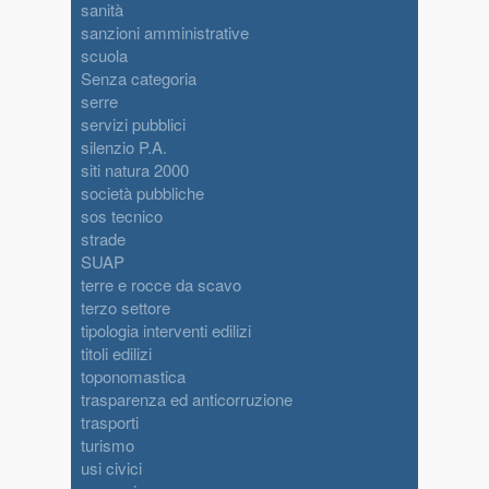
sanità
sanzioni amministrative
scuola
Senza categoria
serre
servizi pubblici
silenzio P.A.
siti natura 2000
società pubbliche
sos tecnico
strade
SUAP
terre e rocce da scavo
terzo settore
tipologia interventi edilizi
titoli edilizi
toponomastica
trasparenza ed anticorruzione
trasporti
turismo
usi civici