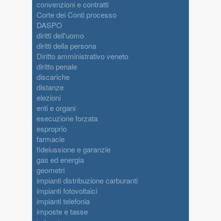
convenzioni e contratti
Corte dei Conti processo
DASPO
diritti dell'uomo
diritti della persona
Diritto amministrativo veneto
diritto penale
discariche
distanze
elezioni
enti e organi
esecuzione forzata
esproprio
farmacie
fideiussione e garanzie
gas ed energia
geometri
impianti distribuzione carburanti
impianti fotovoltaici
impianti telefonia
imposte e tasse