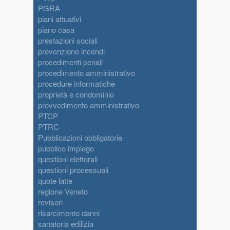
PGRA
piani attuativi
piano casa
prestazioni sociali
prevenzione incendi
procedimenti penali
procedimento amministrativo
procedure informatiche
proprietà e condominio
provvedimento amministrativo
PTCP
PTRC
Pubblicazioni obbligatorie
pubblico impiego
questioni elettorali
questioni processuali
quote latte
regione Veneto
revisori
risarcimento danni
sanatoria edilizia