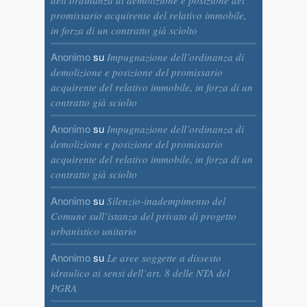
dell’ordinanza di demolizione e posizione del
promissario acquirente del relativo immobile,
in forza di un contratto già sciolto
Anonimo
su
Impugnazione dell’ordinanza di
demolizione e posizione del promissario
acquirente del relativo immobile, in forza di un
contratto già sciolto
Anonimo
su
Impugnazione dell’ordinanza di
demolizione e posizione del promissario
acquirente del relativo immobile, in forza di un
contratto già sciolto
Anonimo
su
Silenzio-inadempimento del
Comune sull’istanza del privato di progetto
urbanistico unitario
Anonimo
su
Le aree soggette a dissesto
idraulico ai sensi dell’art. 8 delle NTA del
PGRA