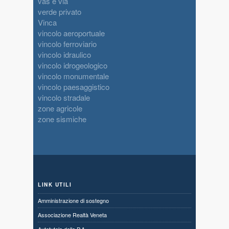
vas e via
verde privato
Vinca
vincolo aeroportuale
vincolo ferroviario
vincolo idraulico
vincolo idrogeologico
vincolo monumentale
vincolo paesaggistico
vincolo stradale
zone agricole
zone sismiche
LINK UTILI
Amministrazione di sostegno
Associazione Realtà Veneta