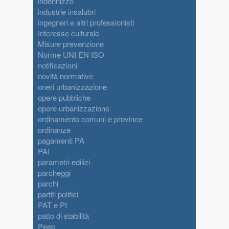
indennizzo
industrie insalubri
ingegneri e altri professionisti
Interesse culturale
Misure prevenzione
Norme UNI EN ISO
notificazioni
novità normative
oneri urbanizzazione
opere pubbliche
opere urbanizzazione
ordinamento comuni e province
ordinanze
pagamenti PA
PAI
parametri edilizi
parcheggi
parchi
partiti politici
PAT e PI
patto di stabilità
Peep