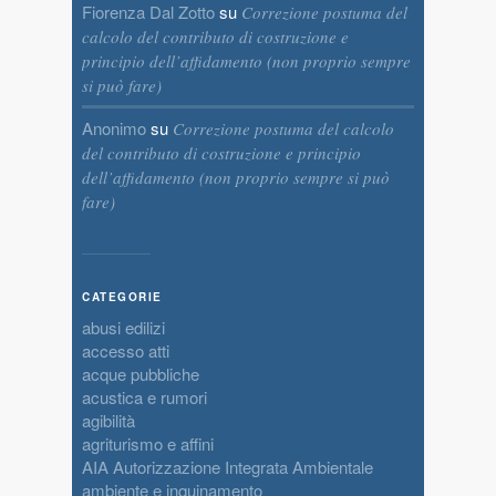
Fiorenza Dal Zotto
su
Correzione postuma del
calcolo del contributo di costruzione e
principio dell’affidamento (non proprio sempre
si può fare)
Anonimo
su
Correzione postuma del calcolo
del contributo di costruzione e principio
dell’affidamento (non proprio sempre si può
fare)
CATEGORIE
abusi edilizi
accesso atti
acque pubbliche
acustica e rumori
agibilità
agriturismo e affini
AIA Autorizzazione Integrata Ambientale
ambiente e inquinamento