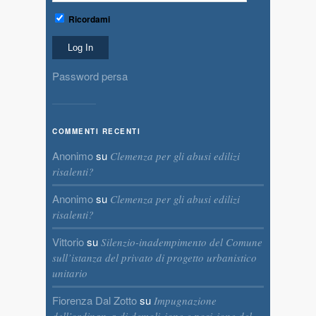
Ricordami
Password persa
COMMENTI RECENTI
Anonimo
su
Clemenza per gli abusi edilizi
risalenti?
Anonimo
su
Clemenza per gli abusi edilizi
risalenti?
Vittorio
su
Silenzio-inadempimento del Comune
sull’istanza del privato di progetto urbanistico
unitario
Fiorenza Dal Zotto
su
Impugnazione