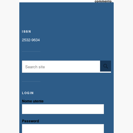
commento.
ISSN
2532-9634
LOGIN
Nome utente
Password