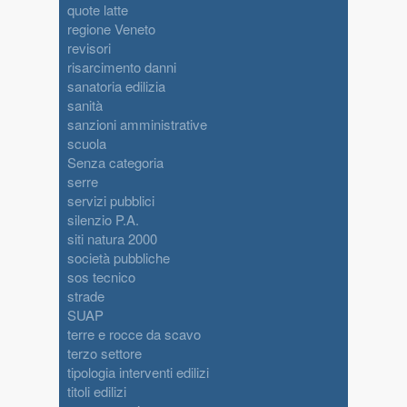
quote latte
regione Veneto
revisori
risarcimento danni
sanatoria edilizia
sanità
sanzioni amministrative
scuola
Senza categoria
serre
servizi pubblici
silenzio P.A.
siti natura 2000
società pubbliche
sos tecnico
strade
SUAP
terre e rocce da scavo
terzo settore
tipologia interventi edilizi
titoli edilizi