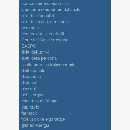
comunione e condominio
Consumo e risparmio del suolo
contributi pubblici
contributo di costruzione
convegni
convenzioni e contratti
Corte dei Conti processo
DASPO
diritti dell'uomo
diritti della persona
Diritto amministrativo veneto
diritto penale
discariche
distanze
elezioni
enti e organi
esecuzione forzata
esproprio
farmacie
fideiussione e garanzie
gas ed energia