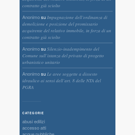
contratto già sciolto
Anonimo
su
Impugnazione dell’ordinanza di
demolizione e posizione del promissario
acquirente del relativo immobile, in forza di un
contratto già sciolto
Anonimo
su
Silenzio-inadempimento del
Comune sull’istanza del privato di progetto
urbanistico unitario
Anonimo
su
Le aree soggette a dissesto
idraulico ai sensi dell’art. 8 delle NTA del
PGRA
CATEGORIE
abusi edilizi
accesso atti
acque pubbliche