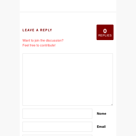
0
LEAVE A REPLY
REPLIES
Want to join the discussion?
Feel free to contribute!
Nome
Email