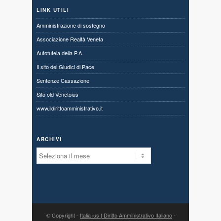
LINK UTILI
Amministrazione di sostegno
Associazione Realtà Veneta
Autotutela della P.A.
Il sito dei Giudici di Pace
Sentenze Cassazione
Sito old Venetoius
www.ildirittoamministrativo.it
ARCHIVI
Archivi
© Copyright -
Italia ius | Diritto Amministrativo Italiano
-