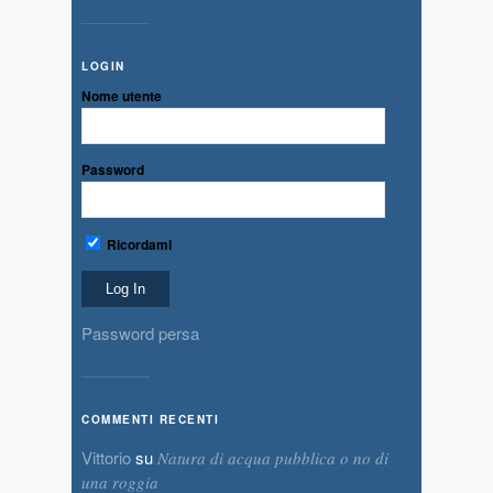
LOGIN
Nome utente
Password
Ricordami
Password persa
COMMENTI RECENTI
Vittorio
su
Natura di acqua pubblica o no di
una roggia