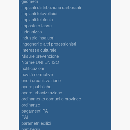
geometri
impianti distribuzione carburanti
impianti fotovoltaici
impianti telefonia
imposte e tasse
indennizzo
industrie insalubri
ingegneri e altri professionisti
Interesse culturale
Misure prevenzione
Norme UNI EN ISO
notificazioni
novità normative
oneri urbanizzazione
opere pubbliche
opere urbanizzazione
ordinamento comuni e province
ordinanze
pagamenti PA
PAI
parametri edilizi
parcheggi