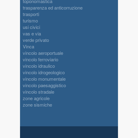
toponomastica
trasparenza ed anticorruzione
trasporti
turismo
usi civici
vas e via
verde privato
Vinca
vincolo aeroportuale
vincolo ferroviario
vincolo idraulico
vincolo idrogeologico
vincolo monumentale
vincolo paesaggistico
vincolo stradale
zone agricole
zone sismiche