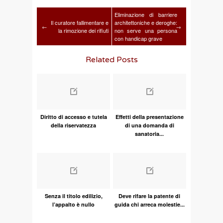
Eliminazione di barriere
Il curatore fallimentare e
architettoniche e deroghe:
←
→
la rimozione dei rifiuti
non serve una persona
con handicap grave
Related Posts
Diritto di accesso e tutela
Effetti della presentazione
della riservatezza
di una domanda di
sanatoria...
Senza il titolo edilizio,
Deve rifare la patente di
l’appalto è nullo
guida chi arreca molestie...