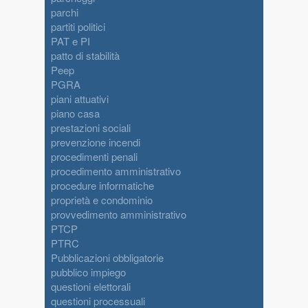
parchi
partiti politici
PAT e PI
patto di stabilità
Peep
PGRA
piani attuativi
piano casa
prestazioni sociali
prevenzione incendi
procedimenti penali
procedimento amministrativo
procedure informatiche
proprietà e condominio
provvedimento amministrativo
PTCP
PTRC
Pubblicazioni obbligatorie
pubblico impiego
questioni elettorali
questioni processuali