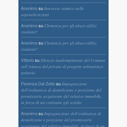
Anonimo
su
Interesse sismico nelle
sopraelevazioni
Anonimo
su
Clemenza per gli abusi edilizi
risalenti?
Anonimo
su
Clemenza per gli abusi edilizi
risalenti?
Vittorio
su
Silenzio-inadempimento del Comune
sull’istanza del privato di progetto urbanistico
unitario
Fiorenza Dal Zotto
su
Impugnazione
dell’ordinanza di demolizione e posizione del
promissario acquirente del relativo immobile,
in forza di un contratto già sciolto
Anonimo
su
Impugnazione dell’ordinanza di
demolizione e posizione del promissario
acquirente del relativo immobile, in forza di un