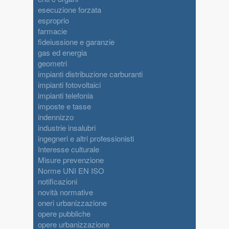
esecuzione forzata
esproprio
farmacie
fideiussione e garanzie
gas ed energia
geometri
impianti distribuzione carburanti
impianti fotovoltaici
impianti telefonia
imposte e tasse
indennizzo
industrie insalubri
ingegneri e altri professionisti
Interesse culturale
Misure prevenzione
Norme UNI EN ISO
notificazioni
novità normative
oneri urbanizzazione
opere pubbliche
opere urbanizzazione