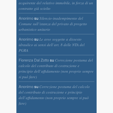
acquirente del relativo immobile, in forza di un
contratto già sciolto
Anonimo
su
Silenzio-inadempimento del
Comune sull’istanza del privato di progetto
urbanistico unitario
Anonimo
su
Le aree soggette a dissesto
idraulico ai sensi dell’art. 8 delle NTA del
PGRA
Fiorenza Dal Zotto
su
Correzione postuma del
calcolo del contributo di costruzione e
principio dell’affidamento (non proprio sempre
si può fare)
Anonimo
su
Correzione postuma del calcolo
del contributo di costruzione e principio
dell’affidamento (non proprio sempre si può
fare)