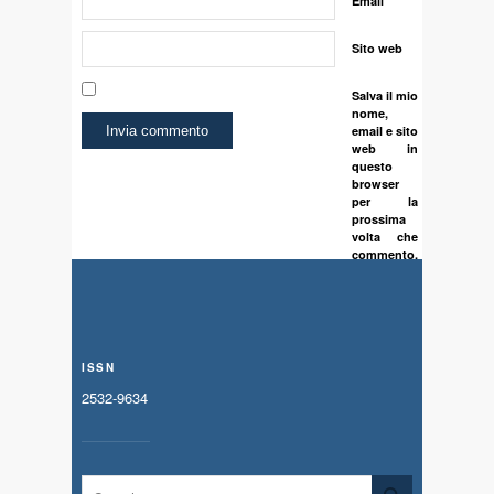
Email
Sito web
Salva il mio
nome,
email e sito
web in
questo
browser
per la
prossima
volta che
commento.
ISSN
2532-9634