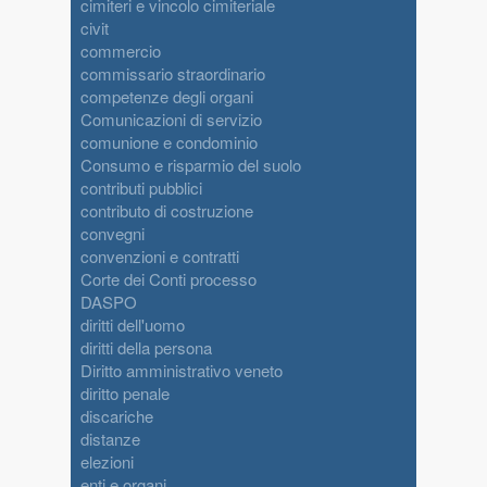
cimiteri e vincolo cimiteriale
civit
commercio
commissario straordinario
competenze degli organi
Comunicazioni di servizio
comunione e condominio
Consumo e risparmio del suolo
contributi pubblici
contributo di costruzione
convegni
convenzioni e contratti
Corte dei Conti processo
DASPO
diritti dell'uomo
diritti della persona
Diritto amministrativo veneto
diritto penale
discariche
distanze
elezioni
enti e organi