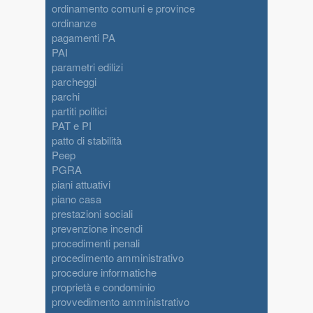
ordinamento comuni e province
ordinanze
pagamenti PA
PAI
parametri edilizi
parcheggi
parchi
partiti politici
PAT e PI
patto di stabilità
Peep
PGRA
piani attuativi
piano casa
prestazioni sociali
prevenzione incendi
procedimenti penali
procedimento amministrativo
procedure informatiche
proprietà e condominio
provvedimento amministrativo