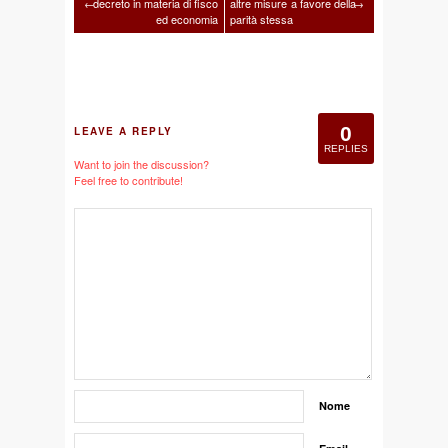
←
decreto in materia di fisco
altre misure a favore della
→
ed economia
parità stessa
0
LEAVE A REPLY
REPLIES
Want to join the discussion?
Feel free to contribute!
Nome