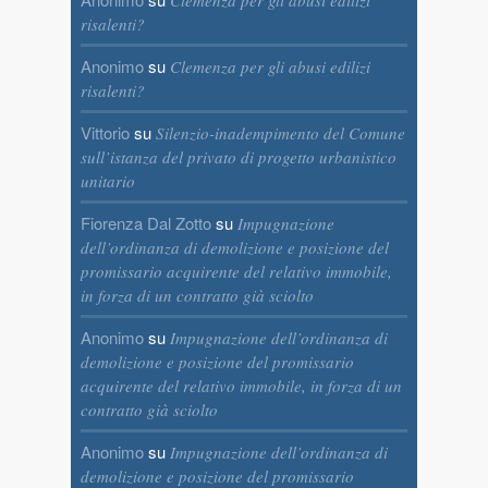
Clemenza per gli abusi edilizi
risalenti?
Anonimo
su
Clemenza per gli abusi edilizi
risalenti?
Vittorio
su
Silenzio-inadempimento del Comune
sull’istanza del privato di progetto urbanistico
unitario
Fiorenza Dal Zotto
su
Impugnazione
dell’ordinanza di demolizione e posizione del
promissario acquirente del relativo immobile,
in forza di un contratto già sciolto
Anonimo
su
Impugnazione dell’ordinanza di
demolizione e posizione del promissario
acquirente del relativo immobile, in forza di un
contratto già sciolto
Anonimo
su
Impugnazione dell’ordinanza di
demolizione e posizione del promissario