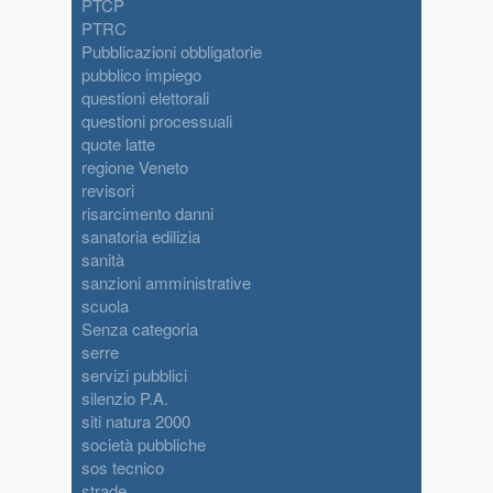
PTCP
PTRC
Pubblicazioni obbligatorie
pubblico impiego
questioni elettorali
questioni processuali
quote latte
regione Veneto
revisori
risarcimento danni
sanatoria edilizia
sanità
sanzioni amministrative
scuola
Senza categoria
serre
servizi pubblici
silenzio P.A.
siti natura 2000
società pubbliche
sos tecnico
strade