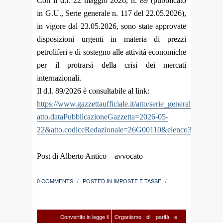
Con il d.l. 22 maggio 2026, n. 89 (pubblicato
in G.U., Serie generale n. 117 del 22.05.2026),
in vigore dal 23.05.2026, sono state approvate
disposizioni urgenti in materia di prezzi
petroliferi e di sostegno alle attività economiche
per il protrarsi della crisi dei mercati
internazionali.
Il d.l. 89/2026 è consultabile al link:
https://www.gazzettaufficiale.it/atto/serie_generale/caricaDe
atto.dataPubblicazioneGazzetta=2026-05-
22&atto.codiceRedazionale=26G00110&elenco30giorni=tr
Post di Alberto Antico – avvocato
0 COMMENTS
POSTED IN
IMPOSTE E TASSE
/
/
Convertito in legge il
Organismo di parità e