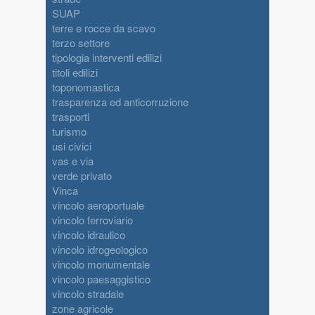
SUAP
terre e rocce da scavo
terzo settore
tipologia interventi edilizi
titoli edilizi
toponomastica
trasparenza ed anticorruzione
trasporti
turismo
usi civici
vas e via
verde privato
Vinca
vincolo aeroportuale
vincolo ferroviario
vincolo idraulico
vincolo idrogeologico
vincolo monumentale
vincolo paesaggistico
vincolo stradale
zone agricole