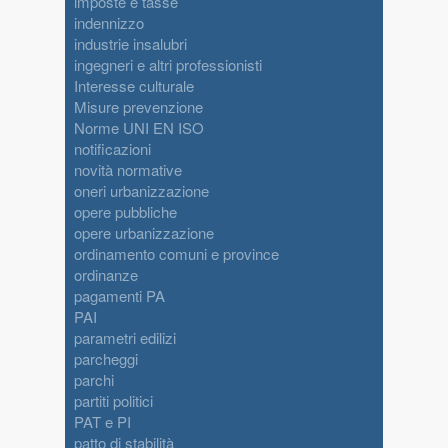
imposte e tasse
indennizzo
industrie insalubri
ingegneri e altri professionisti
Interesse culturale
Misure prevenzione
Norme UNI EN ISO
notificazioni
novità normative
oneri urbanizzazione
opere pubbliche
opere urbanizzazione
ordinamento comuni e province
ordinanze
pagamenti PA
PAI
parametri edilizi
parcheggi
parchi
partiti politici
PAT e PI
patto di stabilità