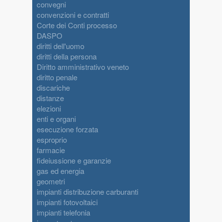
convegni
convenzioni e contratti
Corte dei Conti processo
DASPO
diritti dell'uomo
diritti della persona
Diritto amministrativo veneto
diritto penale
discariche
distanze
elezioni
enti e organi
esecuzione forzata
esproprio
farmacie
fideiussione e garanzie
gas ed energia
geometri
impianti distribuzione carburanti
impianti fotovoltaici
impianti telefonia