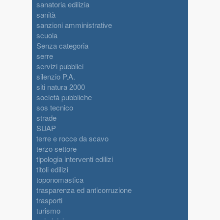
sanatoria edilizia
sanità
sanzioni amministrative
scuola
Senza categoria
serre
servizi pubblici
silenzio P.A.
siti natura 2000
società pubbliche
sos tecnico
strade
SUAP
terre e rocce da scavo
terzo settore
tipologia interventi edilizi
titoli edilizi
toponomastica
trasparenza ed anticorruzione
trasporti
turismo