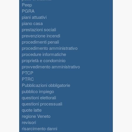
Peep
PGRA
piani attuativi
piano casa
prestazioni sociali
prevenzione incendi
procedimenti penali
procedimento amministrativo
procedure informatiche
proprietà e condominio
provvedimento amministrativo
PTCP
PTRC
Pubblicazioni obbligatorie
pubblico impiego
questioni elettorali
questioni processuali
quote latte
regione Veneto
revisori
risarcimento danni