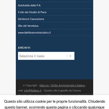
Autotutela della P.A.
Il sito dei Giudici di Pace
Sentenze Cassazione
Sito old Venetoius
www.ildirittoamministrativo.it
ARCHIVI
Archivi
© Copyright -
Italia ius | Diritto Amministrativo Italiano
-
mail:
info@italiaius.it
- Questo sito è gestito da Cosmo
Giuridico Veneto s.a.s. di Marangon Ivonne, con sede in via
Centro 80, fraz. Priabona 36030 Monte di Malo (VI) - P. IVA
Questo sito utilizza cookie per le proprie funzionalità. Chiudendo
03775960242 - PEC:
cosmogiuridicoveneto@legalmail.it
- la
questo banner, scorrendo questa pagina o cliccando qualunque