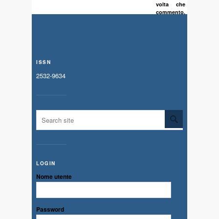
volta che
commento.
ISSN
2532-9634
LOGIN
Nome utente
Password