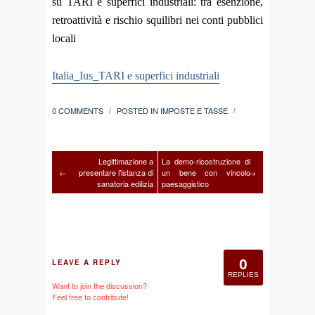
su TARI e superfici industriali: tra esenzione,
retroattività e rischio squilibri nei conti pubblici
locali
Italia_Ius_TARI e superfici industriali
0 COMMENTS
POSTED IN
IMPOSTE E TASSE
/
/
Legittimazione a
La demo-ricostruzione di
←
presentare l’istanza di
un bene con vincolo
→
sanatoria edilizia
paesaggistico
0
LEAVE A REPLY
REPLIES
Want to join the discussion?
Feel free to contribute!