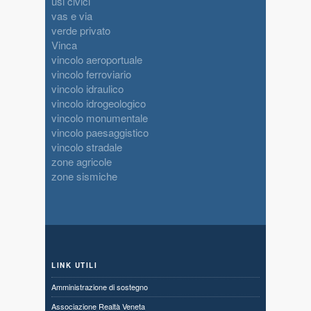
usi civici
vas e via
verde privato
Vinca
vincolo aeroportuale
vincolo ferroviario
vincolo idraulico
vincolo idrogeologico
vincolo monumentale
vincolo paesaggistico
vincolo stradale
zone agricole
zone sismiche
LINK UTILI
Amministrazione di sostegno
Associazione Realtà Veneta