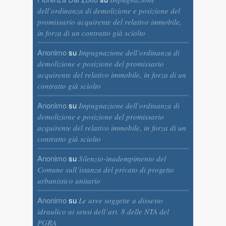
dell’ordinanza di demolizione e posizione del
promissario acquirente del relativo immobile,
in forza di un contratto già sciolto
Anonimo
su
Impugnazione dell’ordinanza di
demolizione e posizione del promissario
acquirente del relativo immobile, in forza di un
contratto già sciolto
Anonimo
su
Impugnazione dell’ordinanza di
demolizione e posizione del promissario
acquirente del relativo immobile, in forza di un
contratto già sciolto
Anonimo
su
Silenzio-inadempimento del
Comune sull’istanza del privato di progetto
urbanistico unitario
Anonimo
su
Le aree soggette a dissesto
idraulico ai sensi dell’art. 8 delle NTA del
PGRA