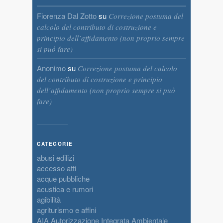
Fiorenza Dal Zotto
su
Correzione postuma del
calcolo del contributo di costruzione e
principio dell’affidamento (non proprio sempre
si può fare)
Anonimo
su
Correzione postuma del calcolo
del contributo di costruzione e principio
dell’affidamento (non proprio sempre si può
fare)
CATEGORIE
abusi edilizi
accesso atti
acque pubbliche
acustica e rumori
agibilità
agriturismo e affini
AIA Autorizzazione Integrata Ambientale