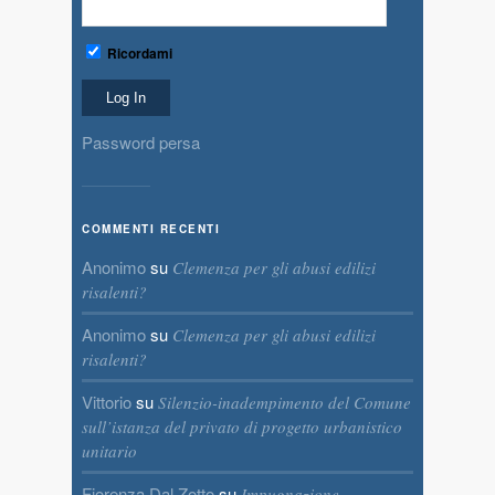
Ricordami
Password persa
COMMENTI RECENTI
Anonimo
su
Clemenza per gli abusi edilizi
risalenti?
Anonimo
su
Clemenza per gli abusi edilizi
risalenti?
Vittorio
su
Silenzio-inadempimento del Comune
sull’istanza del privato di progetto urbanistico
unitario
Fiorenza Dal Zotto
su
Impugnazione