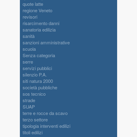
quote latte
regione Veneto
revisori
risarcimento danni
sanatoria edilizia
sanità
sanzioni amministrative
scuola
Senza categoria
serre
servizi pubblici
silenzio P.A.
siti natura 2000
società pubbliche
sos tecnico
strade
SUAP
terre e rocce da scavo
terzo settore
tipologia interventi edilizi
titoli edilizi