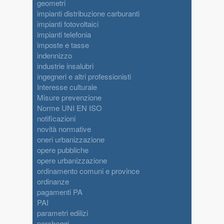
geometri
impianti distribuzione carburanti
impianti fotovoltaici
impianti telefonia
imposte e tasse
indennizzo
industrie insalubri
ingegneri e altri professionisti
Interesse culturale
Misure prevenzione
Norme UNI EN ISO
notificazioni
novità normative
oneri urbanizzazione
opere pubbliche
opere urbanizzazione
ordinamento comuni e province
ordinanze
pagamenti PA
PAI
parametri edilizi
parcheggi