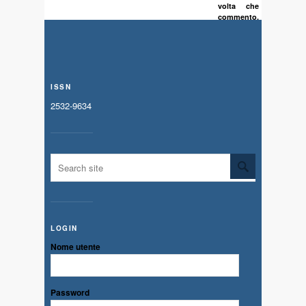
volta che
commento.
ISSN
2532-9634
LOGIN
Nome utente
Password