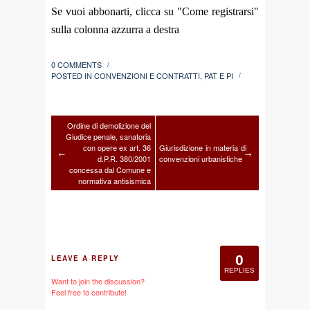
Se vuoi abbonarti, clicca su "Come registrarsi"
sulla colonna azzurra a destra
0 COMMENTS
/
POSTED IN
CONVENZIONI E CONTRATTI
,
PAT E PI
/
Ordine di demolizione del
Giudice penale, sanatoria
con opere ex art. 36
Giurisdizione in materia di
←
→
d.P.R. 380/2001
convenzioni urbanistiche
concessa dal Comune e
normativa antisismica
0
LEAVE A REPLY
REPLIES
Want to join the discussion?
Feel free to contribute!