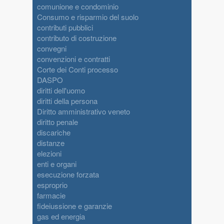
comunione e condominio
Consumo e risparmio del suolo
contributi pubblici
contributo di costruzione
convegni
convenzioni e contratti
Corte dei Conti processo
DASPO
diritti dell'uomo
diritti della persona
Diritto amministrativo veneto
diritto penale
discariche
distanze
elezioni
enti e organi
esecuzione forzata
esproprio
farmacie
fideiussione e garanzie
gas ed energia