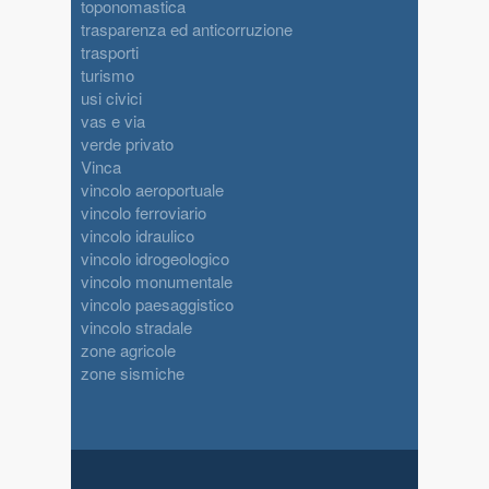
toponomastica
trasparenza ed anticorruzione
trasporti
turismo
usi civici
vas e via
verde privato
Vinca
vincolo aeroportuale
vincolo ferroviario
vincolo idraulico
vincolo idrogeologico
vincolo monumentale
vincolo paesaggistico
vincolo stradale
zone agricole
zone sismiche