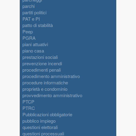
parchi
partiti politici
PAT e PI
patto di stabilità
Peep
PGRA
piani attuativi
piano casa
prestazioni sociali
prevenzione incendi
procedimenti penali
procedimento amministrativo
procedure informatiche
proprietà e condominio
provvedimento amministrativo
PTCP
PTRC
Pubblicazioni obbligatorie
pubblico impiego
questioni elettorali
questioni processuali