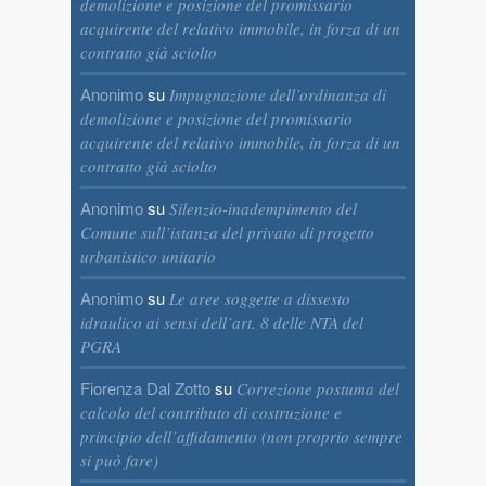
demolizione e posizione del promissario
acquirente del relativo immobile, in forza di un
contratto già sciolto
Anonimo
su
Impugnazione dell’ordinanza di
demolizione e posizione del promissario
acquirente del relativo immobile, in forza di un
contratto già sciolto
Anonimo
su
Silenzio-inadempimento del
Comune sull’istanza del privato di progetto
urbanistico unitario
Anonimo
su
Le aree soggette a dissesto
idraulico ai sensi dell’art. 8 delle NTA del
PGRA
Fiorenza Dal Zotto
su
Correzione postuma del
calcolo del contributo di costruzione e
principio dell’affidamento (non proprio sempre
si può fare)