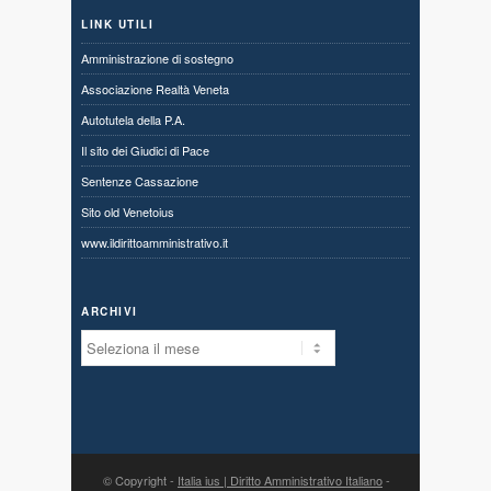
LINK UTILI
Amministrazione di sostegno
Associazione Realtà Veneta
Autotutela della P.A.
Il sito dei Giudici di Pace
Sentenze Cassazione
Sito old Venetoius
www.ildirittoamministrativo.it
ARCHIVI
Archivi
© Copyright -
Italia ius | Diritto Amministrativo Italiano
-