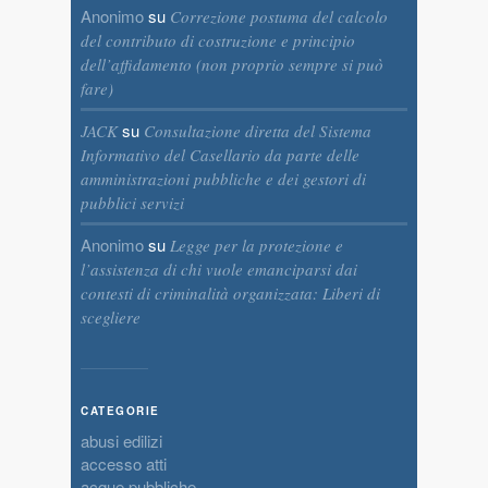
Anonimo
su
Correzione postuma del calcolo
del contributo di costruzione e principio
dell’affidamento (non proprio sempre si può
fare)
su
JACK
Consultazione diretta del Sistema
Informativo del Casellario da parte delle
amministrazioni pubbliche e dei gestori di
pubblici servizi
Anonimo
su
Legge per la protezione e
l’assistenza di chi vuole emanciparsi dai
contesti di criminalità organizzata: Liberi di
scegliere
CATEGORIE
abusi edilizi
accesso atti
acque pubbliche