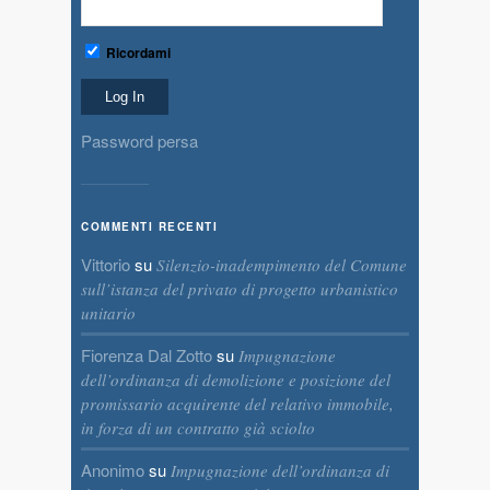
Ricordami
Password persa
COMMENTI RECENTI
Vittorio
su
Silenzio-inadempimento del Comune
sull’istanza del privato di progetto urbanistico
unitario
Fiorenza Dal Zotto
su
Impugnazione
dell’ordinanza di demolizione e posizione del
promissario acquirente del relativo immobile,
in forza di un contratto già sciolto
Anonimo
su
Impugnazione dell’ordinanza di