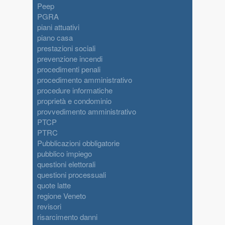
Peep
PGRA
piani attuativi
piano casa
prestazioni sociali
prevenzione incendi
procedimenti penali
procedimento amministrativo
procedure informatiche
proprietà e condominio
provvedimento amministrativo
PTCP
PTRC
Pubblicazioni obbligatorie
pubblico impiego
questioni elettorali
questioni processuali
quote latte
regione Veneto
revisori
risarcimento danni