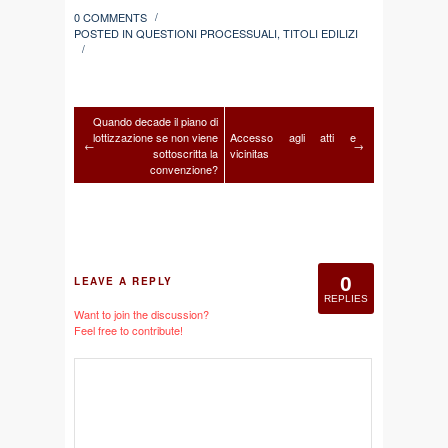
0 COMMENTS
/
POSTED IN
QUESTIONI PROCESSUALI
,
TITOLI EDILIZI
/
Quando decade il piano di
lottizzazione se non viene
Accesso agli atti e
←
→
sottoscritta la
vicinitas
convenzione?
0
LEAVE A REPLY
REPLIES
Want to join the discussion?
Feel free to contribute!