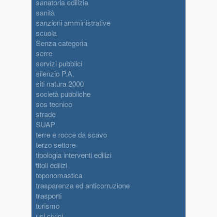
sanatoria edilizia
sanità
sanzioni amministrative
scuola
Senza categoria
serre
servizi pubblici
silenzio P.A.
siti natura 2000
società pubbliche
sos tecnico
strade
SUAP
terre e rocce da scavo
terzo settore
tipologia interventi edilizi
titoli edilizi
toponomastica
trasparenza ed anticorruzione
trasporti
turismo
usi civici