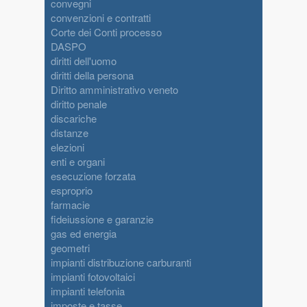
convegni
convenzioni e contratti
Corte dei Conti processo
DASPO
diritti dell'uomo
diritti della persona
Diritto amministrativo veneto
diritto penale
discariche
distanze
elezioni
enti e organi
esecuzione forzata
esproprio
farmacie
fideiussione e garanzie
gas ed energia
geometri
impianti distribuzione carburanti
impianti fotovoltaici
impianti telefonia
imposte e tasse