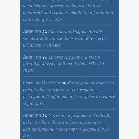
demolizione e posizione del promissario
acquirente del relativo immobile, in forza di un
contratto già sciolto
Anonimo
su
Silenzio-inadempimento del
Comune sull’istanza del privato di progetto
urbanistico unitario
Anonimo
su
Le aree soggette a dissesto
idraulico ai sensi dell’art. 8 delle NTA del
PGRA
Fiorenza Dal Zotto
su
Correzione postuma del
calcolo del contributo di costruzione e
principio dell’affidamento (non proprio sempre
si può fare)
Anonimo
su
Correzione postuma del calcolo
del contributo di costruzione e principio
dell’affidamento (non proprio sempre si può
fare)