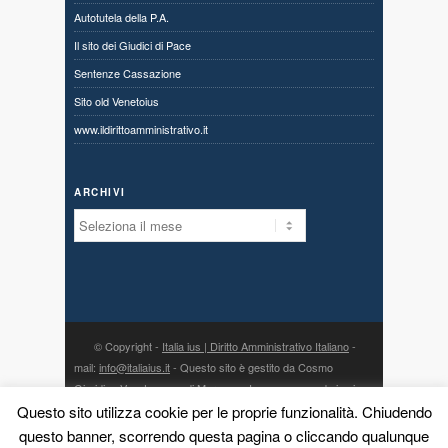
Autotutela della P.A.
Il sito dei Giudici di Pace
Sentenze Cassazione
Sito old Venetoius
www.ildirittoamministrativo.it
ARCHIVI
Archivi
© Copyright -
Italia ius | Diritto Amministrativo Italiano
-
mail:
info@italiaius.it
- Questo sito è gestito da Cosmo
Giuridico Veneto s.a.s. di Marangon Ivonne, con sede in via
Questo sito utilizza cookie per le proprie funzionalità. Chiudendo
Centro 80, fraz. Priabona 36030 Monte di Malo (VI) - P. IVA
03775960242 - PEC:
cosmogiuridicoveneto@legalmail.it
- la
questo banner, scorrendo questa pagina o cliccando qualunque