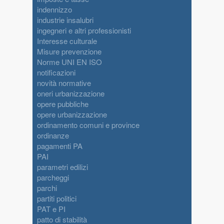
indennizzo
industrie insalubri
ingegneri e altri professionisti
Interesse culturale
Misure prevenzione
Norme UNI EN ISO
notificazioni
novità normative
oneri urbanizzazione
opere pubbliche
opere urbanizzazione
ordinamento comuni e province
ordinanze
pagamenti PA
PAI
parametri edilizi
parcheggi
parchi
partiti politici
PAT e PI
patto di stabilità