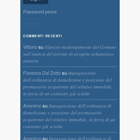
Password persa
COMMENTI RECENTI
Vittorio
su
Silenzio-inadempimento del Comune
sull’istanza del privato di progetto urbanistico
unitario
Fiorenza Dal Zotto
su
Impugnazione
dell’ordinanza di demolizione e posizione del
promissario acquirente del relativo immobile,
in forza di un contratto già sciolto
Anonimo
su
Impugnazione dell’ordinanza di
demolizione e posizione del promissario
acquirente del relativo immobile, in forza di un
contratto già sciolto
Anonimo
su
Impugnazione dell’ordinanza di