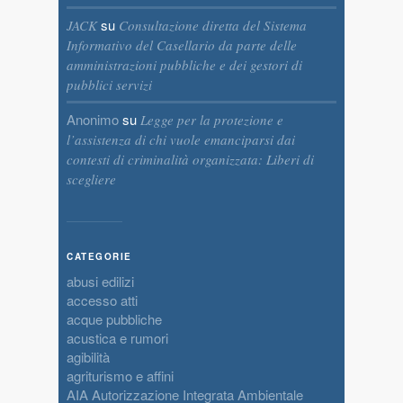
su
JACK
Consultazione diretta del Sistema
Informativo del Casellario da parte delle
amministrazioni pubbliche e dei gestori di
pubblici servizi
Anonimo
su
Legge per la protezione e
l’assistenza di chi vuole emanciparsi dai
contesti di criminalità organizzata: Liberi di
scegliere
CATEGORIE
abusi edilizi
accesso atti
acque pubbliche
acustica e rumori
agibilità
agriturismo e affini
AIA Autorizzazione Integrata Ambientale