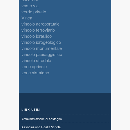
vas e via
verde privato
Vinca
vincolo aeroportuale
vincolo ferroviario
vincolo idraulico
vincolo idrogeologico
vincolo monumentale
vincolo paesaggistico
vincolo stradale
zone agricole
zone sismiche
LINK UTILI
Amministrazione di sostegno
Associazione Realtà Veneta