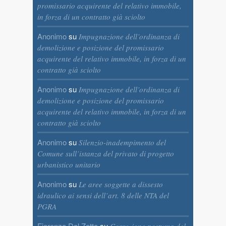
promissario acquirente del relativo immobile,
in forza di un contratto già sciolto
Anonimo
su
Impugnazione dell’ordinanza di
demolizione e posizione del promissario
acquirente del relativo immobile, in forza di un
contratto già sciolto
Anonimo
su
Impugnazione dell’ordinanza di
demolizione e posizione del promissario
acquirente del relativo immobile, in forza di un
contratto già sciolto
Anonimo
su
Silenzio-inadempimento del
Comune sull’istanza del privato di progetto
urbanistico unitario
Anonimo
su
Le aree soggette a dissesto
idraulico ai sensi dell’art. 8 delle NTA del
PGRA
Fiorenza Dal Zotto
su