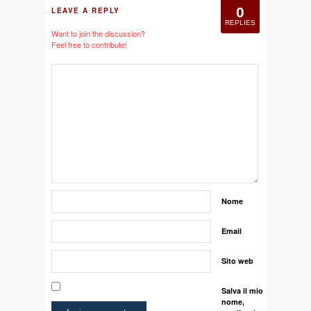
0
LEAVE A REPLY
REPLIES
Want to join the discussion?
Feel free to contribute!
Nome
Email
Sito web
Salva il mio
nome,