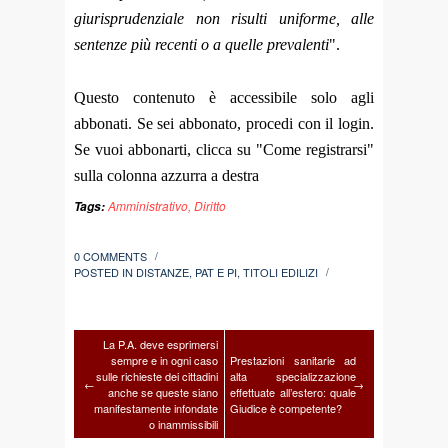
giurisprudenziale non risulti uniforme, alle
sentenze più recenti o a quelle prevalenti
".
Questo contenuto è accessibile solo agli
abbonati. Se sei abbonato, procedi con il login.
Se vuoi abbonarti, clicca su "Come registrarsi"
sulla colonna azzurra a destra
Amministrativo
,
Diritto
Tags:
0 COMMENTS
/
POSTED IN
DISTANZE
,
PAT E PI
,
TITOLI EDILIZI
/
La P.A. deve esprimersi
sempre e in ogni caso
Prestazioni sanitarie ad
sulle richieste dei cittadini
alta specializzazione
←
→
anche se queste siano
effettuate all’estero: quale
manifestamente infondate
Giudice è competente?
o inammissibili