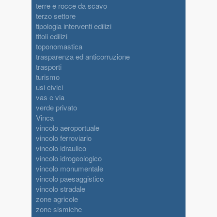
terre e rocce da scavo
terzo settore
tipologia interventi edilizi
titoli edilizi
toponomastica
trasparenza ed anticorruzione
trasporti
turismo
usi civici
vas e via
verde privato
Vinca
vincolo aeroportuale
vincolo ferroviario
vincolo idraulico
vincolo idrogeologico
vincolo monumentale
vincolo paesaggistico
vincolo stradale
zone agricole
zone sismiche