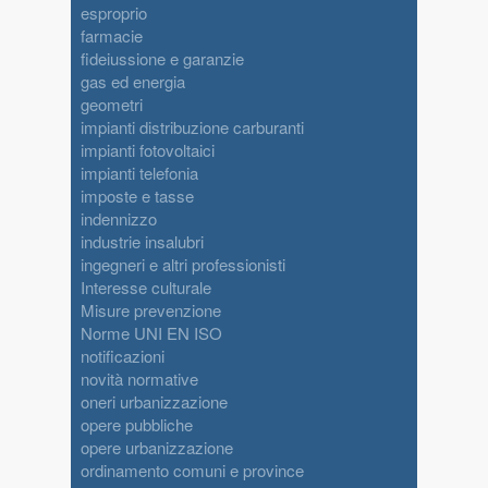
esproprio
farmacie
fideiussione e garanzie
gas ed energia
geometri
impianti distribuzione carburanti
impianti fotovoltaici
impianti telefonia
imposte e tasse
indennizzo
industrie insalubri
ingegneri e altri professionisti
Interesse culturale
Misure prevenzione
Norme UNI EN ISO
notificazioni
novità normative
oneri urbanizzazione
opere pubbliche
opere urbanizzazione
ordinamento comuni e province