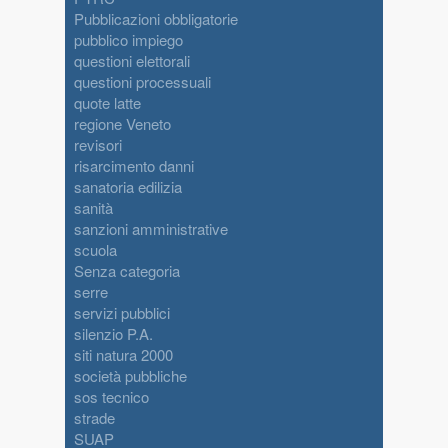
Pubblicazioni obbligatorie
pubblico impiego
questioni elettorali
questioni processuali
quote latte
regione Veneto
revisori
risarcimento danni
sanatoria edilizia
sanità
sanzioni amministrative
scuola
Senza categoria
serre
servizi pubblici
silenzio P.A.
siti natura 2000
società pubbliche
sos tecnico
strade
SUAP