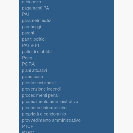
ordinanze
pagamenti PA
PAI
parametri edilizi
parcheggi
parchi
partiti politici
PAT e PI
patto di stabilità
Peep
PGRA
piani attuativi
piano casa
prestazioni sociali
prevenzione incendi
procedimenti penali
procedimento amministrativo
procedure informatiche
proprietà e condominio
provvedimento amministrativo
PTCP
PTRC