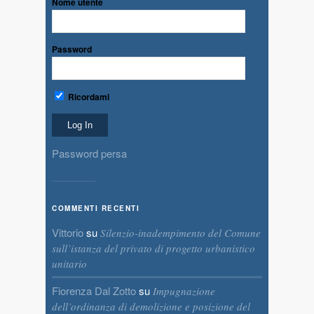
Nome utente
Password
Ricordami
Password persa
COMMENTI RECENTI
Vittorio
su
Silenzio-inadempimento del Comune
sull’istanza del privato di progetto urbanistico
unitario
Fiorenza Dal Zotto
su
Impugnazione
dell’ordinanza di demolizione e posizione del