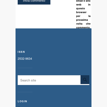
email e sito
web in
questo
browser
per la
prossima
volta che
commento.
ISSN
2532-9634
LOGIN