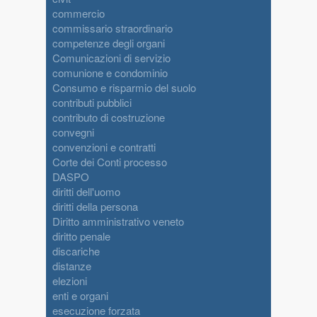
commercio
commissario straordinario
competenze degli organi
Comunicazioni di servizio
comunione e condominio
Consumo e risparmio del suolo
contributi pubblici
contributo di costruzione
convegni
convenzioni e contratti
Corte dei Conti processo
DASPO
diritti dell'uomo
diritti della persona
Diritto amministrativo veneto
diritto penale
discariche
distanze
elezioni
enti e organi
esecuzione forzata