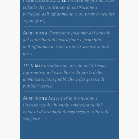
Correzione postuma del
calcolo del contributo di costruzione e
principio dell’affidamento (non proprio sempre
si può fare)
Anonimo
su
Correzione postuma del calcolo
del contributo di costruzione e principio
dell’affidamento (non proprio sempre si può
fare)
su
JACK
Consultazione diretta del Sistema
Informativo del Casellario da parte delle
amministrazioni pubbliche e dei gestori di
pubblici servizi
Anonimo
su
Legge per la protezione e
l’assistenza di chi vuole emanciparsi dai
contesti di criminalità organizzata: Liberi di
scegliere