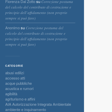
Fiorenza Dal Zotto
su
Correzione postuma
del calcolo del contributo di costruzione e
principio dell’affidamento (non proprio
sempre si può fare)
Anonimo
su
Correzione postuma del
calcolo del contributo di costruzione e
principio dell’affidamento (non proprio
sempre si può fare)
CATEGORIE
abusi edilizi
accesso atti
acque pubbliche
acustica e rumori
agibilità
agriturismo e affini
AIA Autorizzazione Integrata Ambientale
ambiente e inquinamento