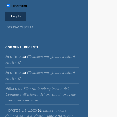
Ricordami
Password persa
COMMENTI RECENTI
Anonimo
su
Clemenza per gli abusi edilizi
risalenti?
Anonimo
su
Clemenza per gli abusi edilizi
risalenti?
Vittorio
su
Silenzio-inadempimento del
Comune sull’istanza del privato di progetto
urbanistico unitario
Fiorenza Dal Zotto
su
Impugnazione
dell’ordinanza di demolizione e posizione