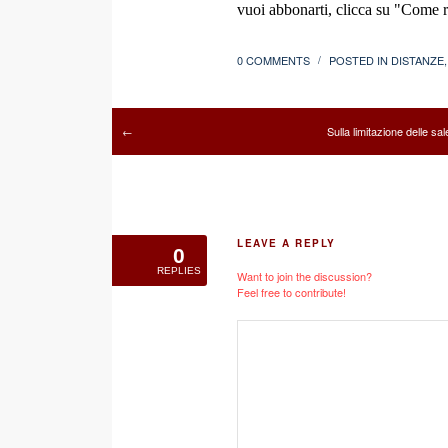
vuoi abbonarti, clicca su "Come re
0 COMMENTS
POSTED IN
DISTANZE
/
Sulla limitazione delle sa
←
LEAVE A REPLY
0
REPLIES
Want to join the discussion?
Feel free to contribute!