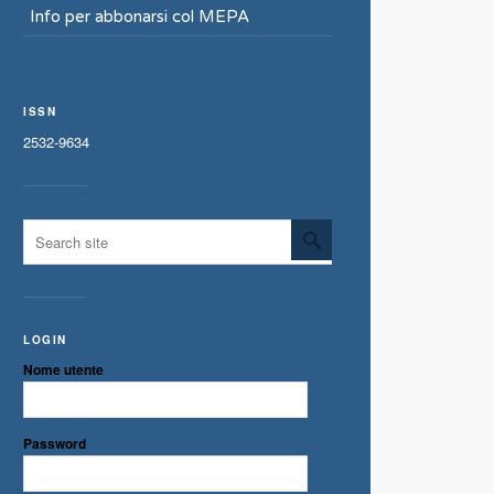
Info per abbonarsi col MEPA
ISSN
2532-9634
LOGIN
Nome utente
Password