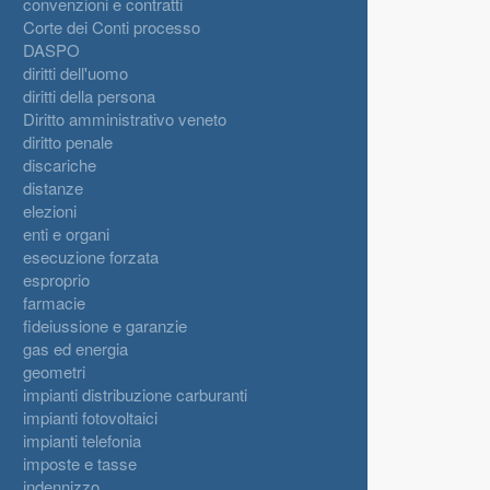
convenzioni e contratti
Corte dei Conti processo
DASPO
diritti dell'uomo
diritti della persona
Diritto amministrativo veneto
diritto penale
discariche
distanze
elezioni
enti e organi
esecuzione forzata
esproprio
farmacie
fideiussione e garanzie
gas ed energia
geometri
impianti distribuzione carburanti
impianti fotovoltaici
impianti telefonia
imposte e tasse
indennizzo