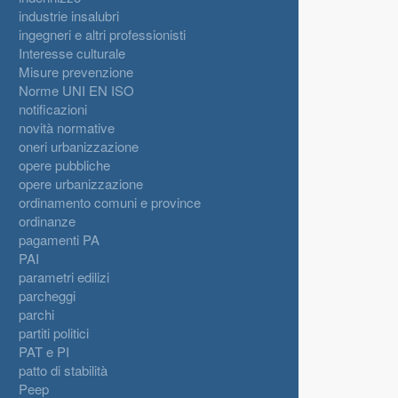
industrie insalubri
ingegneri e altri professionisti
Interesse culturale
Misure prevenzione
Norme UNI EN ISO
notificazioni
novità normative
oneri urbanizzazione
opere pubbliche
opere urbanizzazione
ordinamento comuni e province
ordinanze
pagamenti PA
PAI
parametri edilizi
parcheggi
parchi
partiti politici
PAT e PI
patto di stabilità
Peep