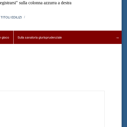
gistrarsi" sulla colonna azzurra a destra
,
TITOLI EDILIZI
/
le gioco
Sulla sanatoria giurisprudenziale
→