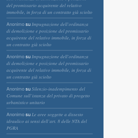
del promissario acquirente del relativo
immobile, in forza di un contratto già sciolto
Anonimo
su
Impugnazione dell’ordinanza
di demolizione e posizione del promissario
acquirente del relativo immobile, in forza di
un contratto già sciolto
Anonimo
su
Impugnazione dell’ordinanza
di demolizione e posizione del promissario
acquirente del relativo immobile, in forza di
un contratto già sciolto
Anonimo
su
Silenzio-inadempimento del
Comune sull’istanza del privato di progetto
urbanistico unitario
Anonimo
su
Le aree soggette a dissesto
idraulico ai sensi dell’art. 8 delle NTA del
PGRA