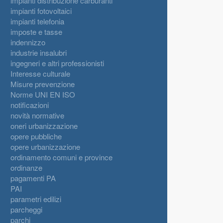
impianti distribuzione carburanti
impianti fotovoltaici
impianti telefonia
imposte e tasse
indennizzo
industrie insalubri
ingegneri e altri professionisti
Interesse culturale
Misure prevenzione
Norme UNI EN ISO
notificazioni
novità normative
oneri urbanizzazione
opere pubbliche
opere urbanizzazione
ordinamento comuni e province
ordinanze
pagamenti PA
PAI
parametri edilizi
parcheggi
parchi