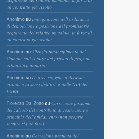
acquirente del relativo immobile, in forza di
un contratto già sciolto
Anonimo
su
Impugnazione dell’ordinanza
di demolizione e posizione del promissario
acquirente del relativo immobile, in forza di
un contratto già sciolto
Anonimo
su
Silenzio-inadempimento del
Comune sull’istanza del privato di progetto
urbanistico unitario
Anonimo
su
Le aree soggette a dissesto
idraulico ai sensi dell’art. 8 delle NTA del
PGRA
Fiorenza Dal Zotto
su
Correzione postuma
del calcolo del contributo di costruzione e
principio dell’affidamento (non proprio
sempre si può fare)
Anonimo
su
Correzione postuma del