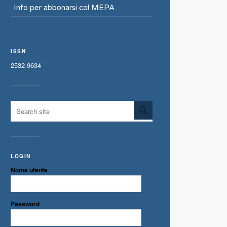
Info per abbonarsi col MEPA
ISSN
2532-9634
LOGIN
Nome utente
Password