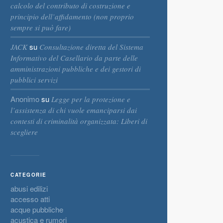
calcolo del contributo di costruzione e
principio dell’affidamento (non proprio
sempre si può fare)
su
JACK
Consultazione diretta del Sistema
Informativo del Casellario da parte delle
amministrazioni pubbliche e dei gestori di
pubblici servizi
Anonimo
su
Legge per la protezione e
l’assistenza di chi vuole emanciparsi dai
contesti di criminalità organizzata: Liberi di
scegliere
CATEGORIE
abusi edilizi
accesso atti
acque pubbliche
acustica e rumori