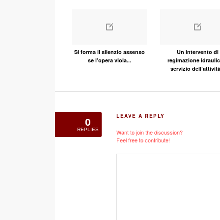
Si forma il silenzio assenso
Un intervento di
se l’opera viola...
regimazione idraulic
servizio dell’attività
LEAVE A REPLY
0
REPLIES
Want to join the discussion?
Feel free to contribute!