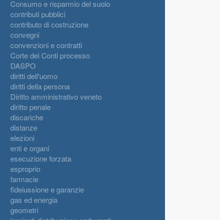
Consumo e risparmio del suolo
contributi pubblici
contributo di costruzione
convegni
convenzioni e contratti
Corte dei Conti processo
DASPO
diritti dell'uomo
diritti della persona
Diritto amministrativo veneto
diritto penale
discariche
distanze
elezioni
enti e organi
esecuzione forzata
esproprio
farmacie
fideiussione e garanzie
gas ed energia
geometri