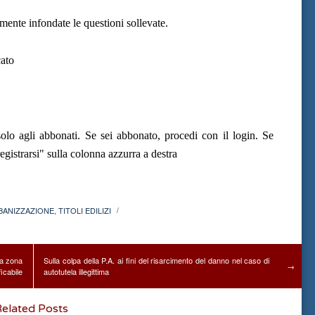
amente infondate le questioni sollevate.
ato
olo agli abbonati. Se sei abbonato, procedi con il login. Se
gistrarsi" sulla colonna azzurra a destra
BANIZZAZIONE
,
TITOLI EDILIZI
/
na zona
Sulla colpa della P.A. ai fini del risarcimento del danno nel caso di
→
icabile
autotutela illegittima
elated Posts