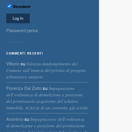
Ricordami
Password persa
COMMENTI RECENTI
Vittorio
su
Silenzio-inadempimento del
Comune sull’istanza del privato di progetto
urbanistico unitario
Fiorenza Dal Zotto
su
Impugnazione
dell’ordinanza di demolizione e posizione
del promissario acquirente del relativo
immobile, in forza di un contratto già sciolto
Anonimo
su
Impugnazione dell’ordinanza
di demolizione e posizione del promissario