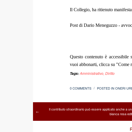
Il Collegio, ha ritienuto manifest
Post di Dario Meneguzzo - avvoc
Questo contenuto è accessibile s
vuoi abbonarti, clicca su "Come re
Amministrativo
,
Diritto
Tags:
0 COMMENTS
POSTED IN
ONERI UR
/
Il contributo straordinario può essere applicato anche a u
←
bianca resa edif
R