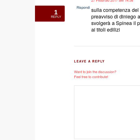
says:
Rispondi
sulla competenza del p
1
preavviso di diniego a
REPLY
svolgerà a Spinea il p
ai titoli edilizi
LEAVE A REPLY
Want to join the discussion?
Feel free to contribute!