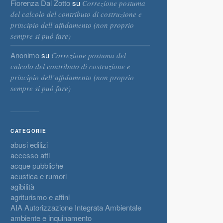
Fiorenza Dal Zotto
su
Correzione postuma
del calcolo del contributo di costruzione e
principio dell’affidamento (non proprio
sempre si può fare)
Anonimo
su
Correzione postuma del
calcolo del contributo di costruzione e
principio dell’affidamento (non proprio
sempre si può fare)
CATEGORIE
abusi edilizi
accesso atti
acque pubbliche
acustica e rumori
agibilità
agriturismo e affini
AIA Autorizzazione Integrata Ambientale
ambiente e inquinamento