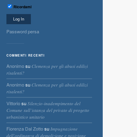
Ricordami
Password persa
COMMENTI RECENTI
Anonimo
su
Clemenza per gli abusi edilizi
risalenti?
Anonimo
su
Clemenza per gli abusi edilizi
risalenti?
Vittorio
su
Silenzio-inadempimento del
Comune sull’istanza del privato di progetto
urbanistico unitario
Fiorenza Dal Zotto
su
Impugnazione
dell’ordinanza di demolizione e posizione