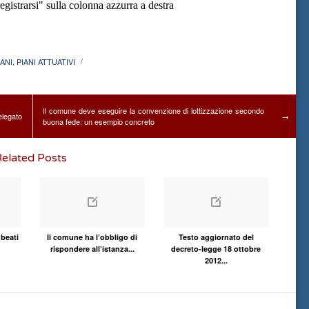
gistrarsi" sulla colonna azzurra a destra
ANI
,
PIANI ATTUATIVI
/
Il comune deve eseguire la convenzione di lottizzazione secondo
elegato
→
buona fede: un esempio concreto
elated Posts
 beati
Il comune ha l’obbligo di
Testo aggiornato del
rispondere all’istanza...
decreto-legge 18 ottobre
2012...