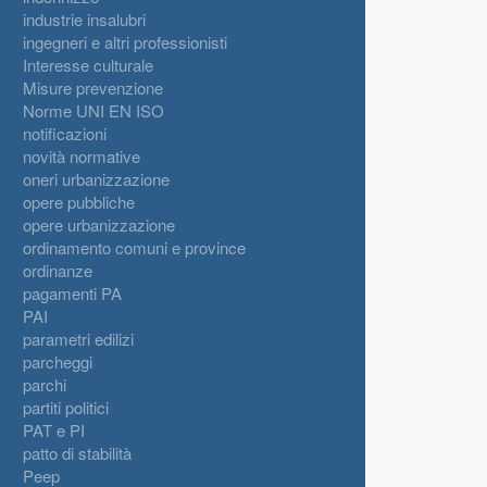
industrie insalubri
ingegneri e altri professionisti
Interesse culturale
Misure prevenzione
Norme UNI EN ISO
notificazioni
novità normative
oneri urbanizzazione
opere pubbliche
opere urbanizzazione
ordinamento comuni e province
ordinanze
pagamenti PA
PAI
parametri edilizi
parcheggi
parchi
partiti politici
PAT e PI
patto di stabilità
Peep