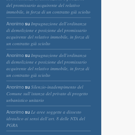
del promissario acquirente del relativo
immobile, in forza di un contratto già sciolto
Anonimo
su
Impugnazione dell’ordinanza
di demolizione e posizione del promissario
acquirente del relativo immobile, in forza di
un contratto già sciolto
Anonimo
su
Impugnazione dell’ordinanza
di demolizione e posizione del promissario
acquirente del relativo immobile, in forza di
un contratto già sciolto
Anonimo
su
Silenzio-inadempimento del
Comune sull’istanza del privato di progetto
urbanistico unitario
Anonimo
su
Le aree soggette a dissesto
idraulico ai sensi dell’art. 8 delle NTA del
PGRA