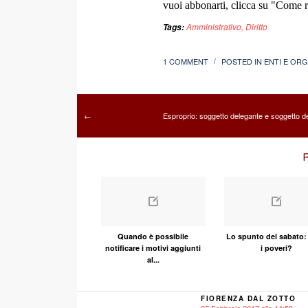
vuoi abbonarti, clicca su "Come re
Amministrativo
,
Diritto
Tags:
1 COMMENT
POSTED IN
ENTI E ORG
/
Esproprio: soggetto delegante e soggetto d
←
R
Quando è possibile
Lo spunto del sabato:
notificare i motivi aggiunti
i poveri?
al...
FIORENZA DAL ZOTTO
27 Febbraio 2017 alle 14:58