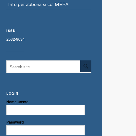
Info per abbonarsi col MEPA
ISSN
2532-9634
LOGIN
Nome utente
Password