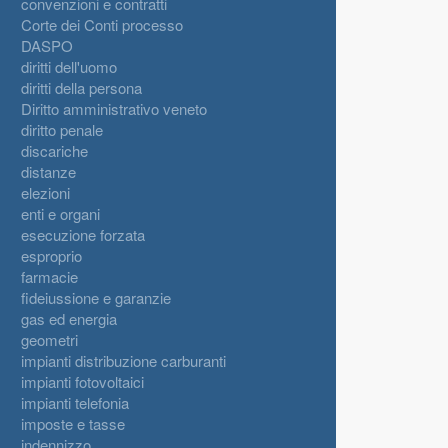
convenzioni e contratti
Corte dei Conti processo
DASPO
diritti dell'uomo
diritti della persona
Diritto amministrativo veneto
diritto penale
discariche
distanze
elezioni
enti e organi
esecuzione forzata
esproprio
farmacie
fideiussione e garanzie
gas ed energia
geometri
impianti distribuzione carburanti
impianti fotovoltaici
impianti telefonia
imposte e tasse
indennizzo