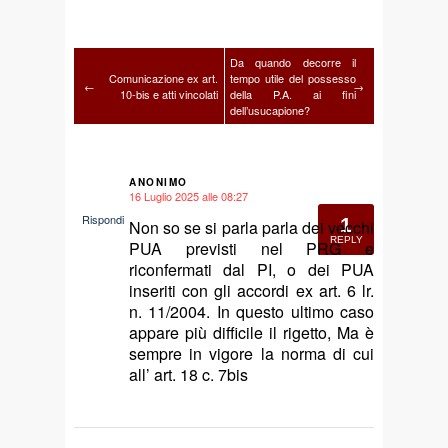
Da quando decorre il
Comunicazione ex art.
tempo utile del possesso
←
→
10-bis e atti vincolati
della P.A. ai fini
dell’usucapione?
ANONIMO
16 Luglio 2025 alle 08:27
says:
Rispondi
1
Non so se si parla parla dei vecchi
REPLY
PUA previsti nel PRG e
riconfermati dal PI, o dei PUA
inseriti con gli accordi ex art. 6 lr.
n. 11/2004. In questo ultimo caso
appare più difficile il rigetto, Ma è
sempre in vigore la norma di cui
all’ art. 18 c. 7bis