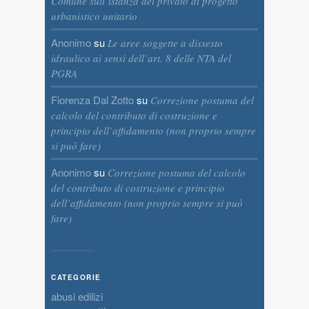
Comune sull’istanza del privato di progetto
urbanistico unitario
Anonimo
su
Le aree soggette a dissesto
idraulico ai sensi dell’art. 8 delle NTA del
PGRA
Fiorenza Dal Zotto
su
Correzione postuma del
calcolo del contributo di costruzione e
principio dell’affidamento (non proprio sempre
si può fare)
Anonimo
su
Correzione postuma del calcolo
del contributo di costruzione e principio
dell’affidamento (non proprio sempre si può
fare)
CATEGORIE
abusi edilizi