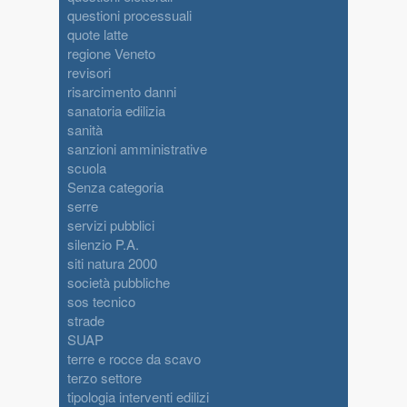
questioni processuali
quote latte
regione Veneto
revisori
risarcimento danni
sanatoria edilizia
sanità
sanzioni amministrative
scuola
Senza categoria
serre
servizi pubblici
silenzio P.A.
siti natura 2000
società pubbliche
sos tecnico
strade
SUAP
terre e rocce da scavo
terzo settore
tipologia interventi edilizi