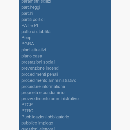
parametri edilizi
parcheggi
parchi
partiti politici
PAT e PI
patto di stabilità
Peep
PGRA
piani attuativi
piano casa
prestazioni sociali
prevenzione incendi
procedimenti penali
procedimento amministrativo
procedure informatiche
proprietà e condominio
provvedimento amministrativo
PTCP
PTRC
Pubblicazioni obbligatorie
pubblico impiego
questioni elettorali