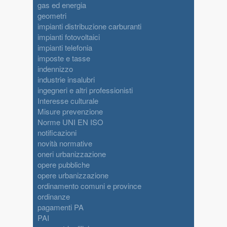
gas ed energia
geometri
impianti distribuzione carburanti
impianti fotovoltaici
impianti telefonia
imposte e tasse
indennizzo
industrie insalubri
ingegneri e altri professionisti
Interesse culturale
Misure prevenzione
Norme UNI EN ISO
notificazioni
novità normative
oneri urbanizzazione
opere pubbliche
opere urbanizzazione
ordinamento comuni e province
ordinanze
pagamenti PA
PAI