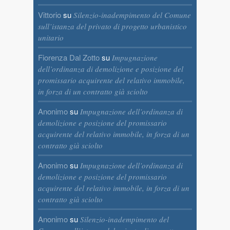
Vittorio
su
Silenzio-inadempimento del Comune
sull’istanza del privato di progetto urbanistico
unitario
Fiorenza Dal Zotto
su
Impugnazione
dell’ordinanza di demolizione e posizione del
promissario acquirente del relativo immobile,
in forza di un contratto già sciolto
Anonimo
su
Impugnazione dell’ordinanza di
demolizione e posizione del promissario
acquirente del relativo immobile, in forza di un
contratto già sciolto
Anonimo
su
Impugnazione dell’ordinanza di
demolizione e posizione del promissario
acquirente del relativo immobile, in forza di un
contratto già sciolto
Anonimo
su
Silenzio-inadempimento del