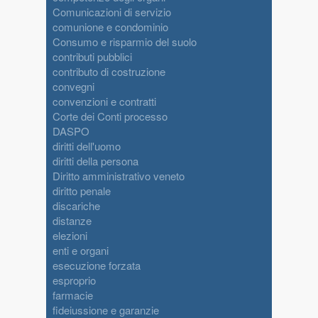
Comunicazioni di servizio
comunione e condominio
Consumo e risparmio del suolo
contributi pubblici
contributo di costruzione
convegni
convenzioni e contratti
Corte dei Conti processo
DASPO
diritti dell'uomo
diritti della persona
Diritto amministrativo veneto
diritto penale
discariche
distanze
elezioni
enti e organi
esecuzione forzata
esproprio
farmacie
fideiussione e garanzie