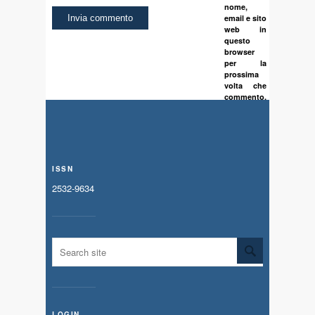
nome,
email e sito
web in
questo
browser
per la
prossima
volta che
commento.
ISSN
2532-9634
LOGIN