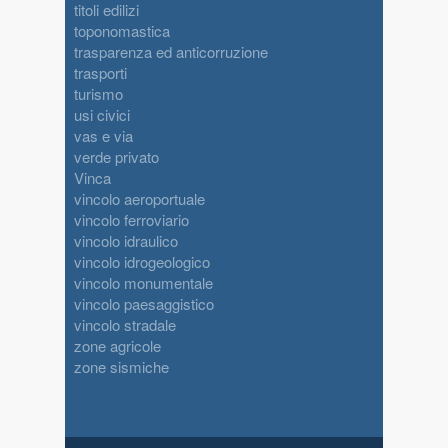
titoli edilizi
toponomastica
trasparenza ed anticorruzione
trasporti
turismo
usi civici
vas e via
verde privato
Vinca
vincolo aeroportuale
vincolo ferroviario
vincolo idraulico
vincolo idrogeologico
vincolo monumentale
vincolo paesaggistico
vincolo stradale
zone agricole
zone sismiche