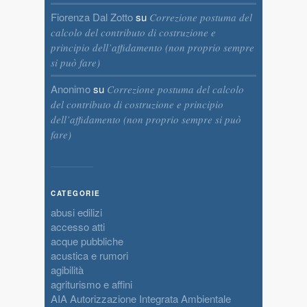
Fiorenza Dal Zotto
su
Correzione postuma del
calcolo del contributo di costruzione e
principio dell’affidamento (non proprio sempre
si può fare)
Anonimo
su
Correzione postuma del calcolo
del contributo di costruzione e principio
dell’affidamento (non proprio sempre si può
fare)
CATEGORIE
abusi edilizi
accesso atti
acque pubbliche
acustica e rumori
agibilità
agriturismo e affini
AIA Autorizzazione Integrata Ambientale