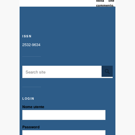
volta che
commento.
ISSN
2532-9634
LOGIN
Nome utente
Password