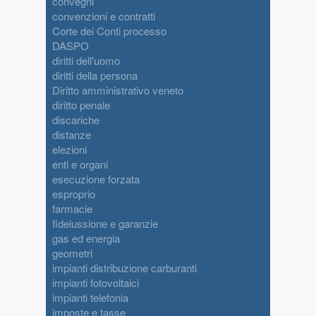
convegni
convenzioni e contratti
Corte dei Conti processo
DASPO
diritti dell'uomo
diritti della persona
Diritto amministrativo veneto
diritto penale
discariche
distanze
elezioni
enti e organi
esecuzione forzata
esproprio
farmacie
fideiussione e garanzie
gas ed energia
geometri
impianti distribuzione carburanti
impianti fotovoltaici
impianti telefonia
imposte e tasse