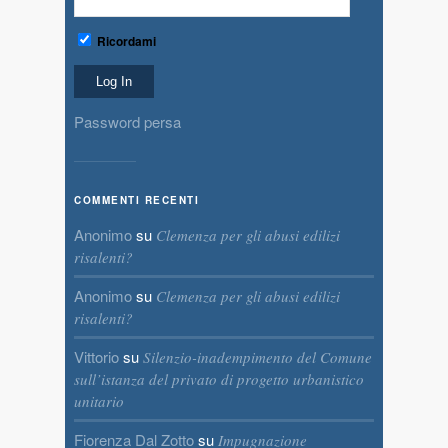
Ricordami
Password persa
COMMENTI RECENTI
Anonimo
su
Clemenza per gli abusi edilizi
risalenti?
Anonimo
su
Clemenza per gli abusi edilizi
risalenti?
Vittorio
su
Silenzio-inadempimento del Comune
sull’istanza del privato di progetto urbanistico
unitario
Fiorenza Dal Zotto
su
Impugnazione