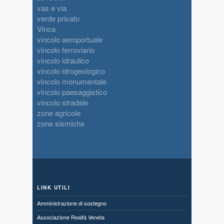
vas e via
verde privato
Vinca
vincolo aeroportuale
vincolo ferroviario
vincolo idraulico
vincolo idrogeologico
vincolo monumentale
vincolo paesaggistico
vincolo stradale
zone agricole
zone sismiche
LINK UTILI
Amministrazione di sostegno
Associazione Realtà Veneta