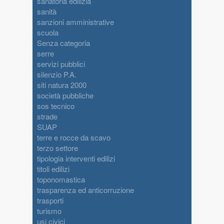
sanatoria edilizia
sanità
sanzioni amministrative
scuola
Senza categoria
serre
servizi pubblici
silenzio P.A.
siti natura 2000
società pubbliche
sos tecnico
strade
SUAP
terre e rocce da scavo
terzo settore
tipologia interventi edilizi
titoli edilizi
toponomastica
trasparenza ed anticorruzione
trasporti
turismo
usi civici