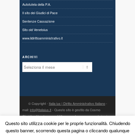
Autotutela della P.A.
Il sito dei Giudici di Pace
Sentenze Cassazione
Sito old Venetoius
www.ildirittoamministrativo.it
ARCHIVI
Archivi
© Copyright -
Italia ius | Diritto Amministrativo Italiano
-
mail:
info@italiaius.it
- Questo sito è gestito da Cosmo
Giuridico Veneto s.a.s. di Marangon Ivonne, con sede in via
Questo sito utilizza cookie per le proprie funzionalità. Chiudendo
Centro 80, fraz. Priabona 36030 Monte di Malo (VI) - P. IVA
03775960242 - PEC:
cosmogiuridicoveneto@legalmail.it
- la
questo banner, scorrendo questa pagina o cliccando qualunque