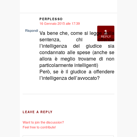
PERPLESSO
16 Gennaio 2015 alle 17:39
says:
Rispondi
1
Va bene che, come si legge nella
REPLY
sentenza, chi offende
l’intelligenza del giudice sia
condannato alle spese (anche se
allora è meglio trovarne di non
particolarmente intelligenti)
Però, se è il giudice a offendere
l’intelligenza dell’avvocato?
LEAVE A REPLY
Want to join the discussion?
Feel free to contribute!