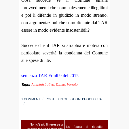
Cosa succede se il Comune emana
provvedimenti che sono palesemente illegittimi
e poi li difende in giudizio in modo strenuo,
con argomentazioni che sono ritenute dal TAR
essere in modo evidente insostenibili?
Succede che il TAR si arrabbia e motiva con
particolare severità la condanna del Comune
alle spese di lite.
sentenza TAR Friuli 9 del 2015
Amministrativo
,
Diritto
,
Veneto
Tags:
1 COMMENT
POSTED IN
QUESTIONI PROCESSUALI
/
/
Non c’è più l’interesse a
La fascia di rispetto
impugnare una ordinanza