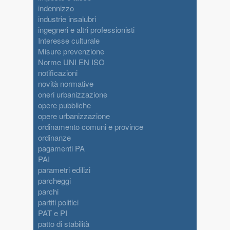
indennizzo
industrie insalubri
ingegneri e altri professionisti
Interesse culturale
Misure prevenzione
Norme UNI EN ISO
notificazioni
novità normative
oneri urbanizzazione
opere pubbliche
opere urbanizzazione
ordinamento comuni e province
ordinanze
pagamenti PA
PAI
parametri edilizi
parcheggi
parchi
partiti politici
PAT e PI
patto di stabilità