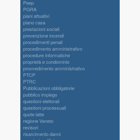
Peep
PGRA
piani attuativi
piano casa
prestazioni sociali
prevenzione incendi
procedimenti penali
procedimento amministrativo
procedure informatiche
proprietà e condominio
provvedimento amministrativo
PTCP
PTRC
Pubblicazioni obbligatorie
pubblico impiego
questioni elettorali
questioni processuali
quote latte
regione Veneto
revisori
risarcimento danni