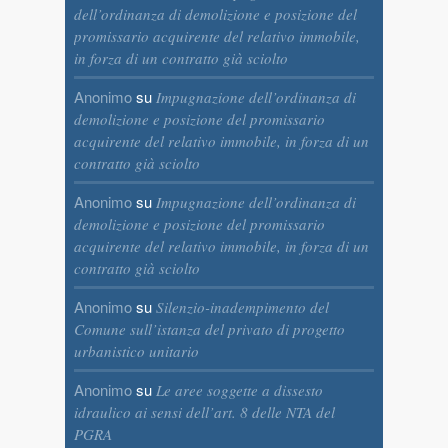
dell’ordinanza di demolizione e posizione del
promissario acquirente del relativo immobile,
in forza di un contratto già sciolto
Anonimo
su
Impugnazione dell’ordinanza di
demolizione e posizione del promissario
acquirente del relativo immobile, in forza di un
contratto già sciolto
Anonimo
su
Impugnazione dell’ordinanza di
demolizione e posizione del promissario
acquirente del relativo immobile, in forza di un
contratto già sciolto
Anonimo
su
Silenzio-inadempimento del
Comune sull’istanza del privato di progetto
urbanistico unitario
Anonimo
su
Le aree soggette a dissesto
idraulico ai sensi dell’art. 8 delle NTA del
PGRA