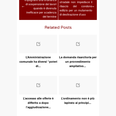
stradale non impedisce il
di sospensione dei lavori
←
rilascio del condono
→
quando è divenuta
edilizio per un mutamento
inefficace per scadenza
di destinazione d’uso
del termine
Related Posts
L’Amministrazione
La domanda risarcitoria per
comunale ha diversi “poteri
un provvedimento
di...
ampliativo...
L’accesso alle offerte è
L’ordinamento non è più
differito a dopo
ispirato ai principi...
l’aggiudicazione...