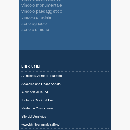
vincolo monumentale
vincolo paesaggistico
vincolo stradale
zone agricole
zone sismiche
LINK UTILI
Amministrazione di sostegno
Associazione Realtà Veneta
Autotutela della P.A.
Il sito dei Giudici di Pace
Sentenze Cassazione
Sito old Venetoius
www.ildirittoamministrativo.it