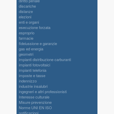
diritto penale
discariche
distanze
elezioni
enti e organi
esecuzione forzata
esproprio
farmacie
fideiussione e garanzie
gas ed energia
geometri
impianti distribuzione carburanti
impianti fotovoltaici
impianti telefonia
imposte e tasse
indennizzo
industrie insalubri
ingegneri e altri professionisti
Interesse culturale
Misure prevenzione
Norme UNI EN ISO
notificazioni