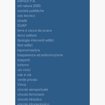
silenzio P.A.
siti natura 2000
società pubbliche
sos tecnico
strade
SUAP
terre e rocce da scavo
terzo settore
tipologia interventi edilizi
titoli edilizi
toponomastica
trasparenza ed anticorruzione
trasporti
turismo
usi civici
vas e via
verde privato
Vinca
vincolo aeroportuale
vincolo ferroviario
vincolo idraulico
vincolo idrogeologico