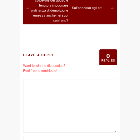
colpevole dell’abuso è
tenuto a impugnare
←
Sull’accesso agli atti
→
l’ordinanza di demolizione
emessa anche nei suoi
confronti?
0
LEAVE A REPLY
REPLIES
Want to join the discussion?
Feel free to contribute!