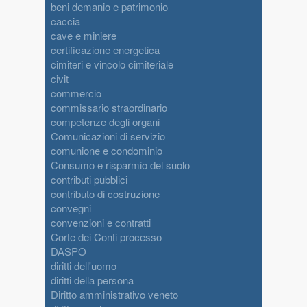
beni demanio e patrimonio
caccia
cave e miniere
certificazione energetica
cimiteri e vincolo cimiteriale
civit
commercio
commissario straordinario
competenze degli organi
Comunicazioni di servizio
comunione e condominio
Consumo e risparmio del suolo
contributi pubblici
contributo di costruzione
convegni
convenzioni e contratti
Corte dei Conti processo
DASPO
diritti dell'uomo
diritti della persona
Diritto amministrativo veneto