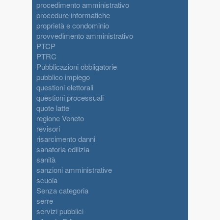
procedimento amministrativo
procedure informatiche
proprietà e condominio
provvedimento amministrativo
PTCP
PTRC
Pubblicazioni obbligatorie
pubblico impiego
questioni elettorali
questioni processuali
quote latte
regione Veneto
revisori
risarcimento danni
sanatoria edilizia
sanità
sanzioni amministrative
scuola
Senza categoria
serre
servizi pubblici