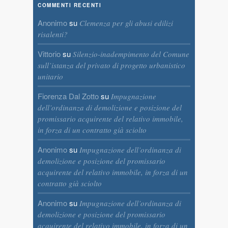
COMMENTI RECENTI
Anonimo
su
Clemenza per gli abusi edilizi
risalenti?
Vittorio
su
Silenzio-inadempimento del Comune
sull’istanza del privato di progetto urbanistico
unitario
Fiorenza Dal Zotto
su
Impugnazione
dell’ordinanza di demolizione e posizione del
promissario acquirente del relativo immobile,
in forza di un contratto già sciolto
Anonimo
su
Impugnazione dell’ordinanza di
demolizione e posizione del promissario
acquirente del relativo immobile, in forza di un
contratto già sciolto
Anonimo
su
Impugnazione dell’ordinanza di
demolizione e posizione del promissario
acquirente del relativo immobile, in forza di un