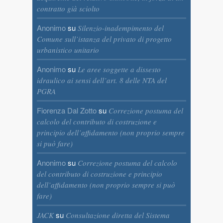
contratto già sciolto
Anonimo
su
Silenzio-inadempimento del
Comune sull’istanza del privato di progetto
urbanistico unitario
Anonimo
su
Le aree soggette a dissesto
idraulico ai sensi dell’art. 8 delle NTA del
PGRA
Fiorenza Dal Zotto
su
Correzione postuma del
calcolo del contributo di costruzione e
principio dell’affidamento (non proprio sempre
si può fare)
Anonimo
su
Correzione postuma del calcolo
del contributo di costruzione e principio
dell’affidamento (non proprio sempre si può
fare)
su
JACK
Consultazione diretta del Sistema