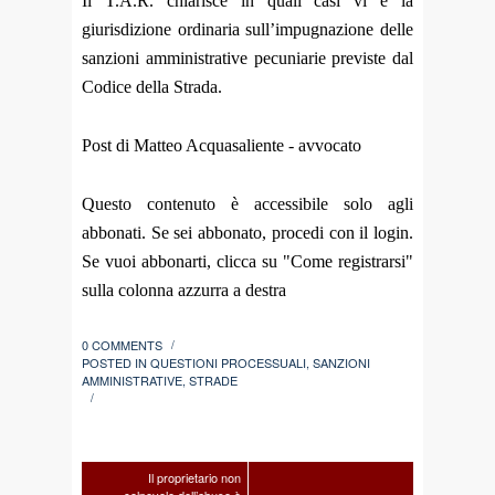
Il T.A.R. chiarisce in quali casi vi è la
giurisdizione ordinaria sull’impugnazione delle
sanzioni amministrative pecuniarie previste dal
Codice della Strada.
Post di Matteo Acquasaliente - avvocato
Questo contenuto è accessibile solo agli
abbonati. Se sei abbonato, procedi con il login.
Se vuoi abbonarti, clicca su "Come registrarsi"
sulla colonna azzurra a destra
0 COMMENTS
/
POSTED IN
QUESTIONI PROCESSUALI
,
SANZIONI
AMMINISTRATIVE
,
STRADE
/
Il proprietario non