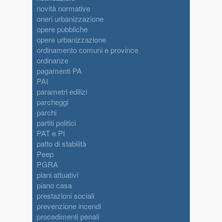
novità normative
oneri urbanizzazione
opere pubbliche
opere urbanizzazione
ordinamento comuni e province
ordinanze
pagamenti PA
PAI
parametri edilizi
parcheggi
parchi
partiti politici
PAT e PI
patto di stabilità
Peep
PGRA
piani attuativi
piano casa
prestazioni sociali
prevenzione incendi
procedimenti penali