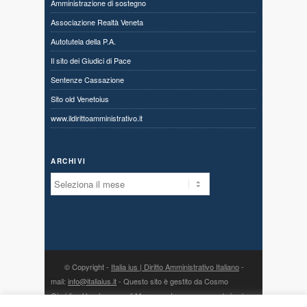
Amministrazione di sostegno
Associazione Realtà Veneta
Autotutela della P.A.
Il sito dei Giudici di Pace
Sentenze Cassazione
Sito old Venetoius
www.ildirittoamministrativo.it
ARCHIVI
Archivi
© Copyright -
Italia ius | Diritto Amministrativo Italiano
-
mail:
info@italiaius.it
- Questo sito è gestito da Cosmo
Giuridico Veneto s.a.s. di Marangon Ivonne, con sede in via