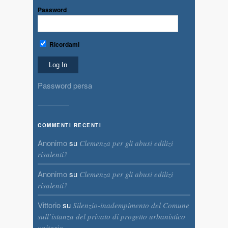
Password
Ricordami
Password persa
COMMENTI RECENTI
Anonimo
su
Clemenza per gli abusi edilizi
risalenti?
Anonimo
su
Clemenza per gli abusi edilizi
risalenti?
Vittorio
su
Silenzio-inadempimento del Comune
sull’istanza del privato di progetto urbanistico
unitario