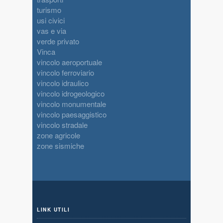
turismo
usi civici
vas e via
verde privato
Vinca
vincolo aeroportuale
vincolo ferroviario
vincolo idraulico
vincolo idrogeologico
vincolo monumentale
vincolo paesaggistico
vincolo stradale
zone agricole
zone sismiche
LINK UTILI