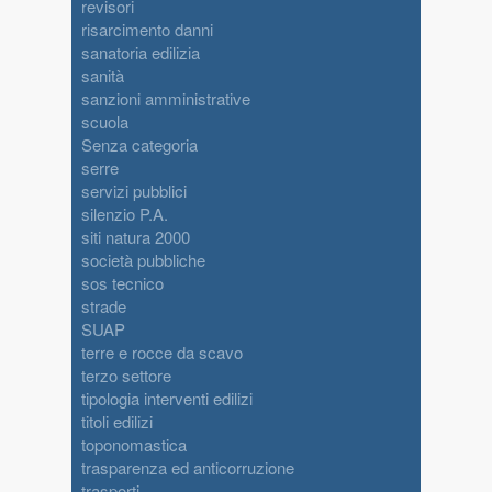
revisori
risarcimento danni
sanatoria edilizia
sanità
sanzioni amministrative
scuola
Senza categoria
serre
servizi pubblici
silenzio P.A.
siti natura 2000
società pubbliche
sos tecnico
strade
SUAP
terre e rocce da scavo
terzo settore
tipologia interventi edilizi
titoli edilizi
toponomastica
trasparenza ed anticorruzione
trasporti