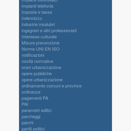
impianti telefonia
imposte e tasse
indennizzo
industrie insalubri
ingegneri e altri professionisti
Interesse culturale
Misure prevenzione
Norme UNI EN ISO
notificazioni
novità normative
oneri urbanizzazione
opere pubbliche
opere urbanizzazione
ordinamento comuni e province
ordinanze
pagamenti PA
PAI
parametri edilizi
parcheggi
parchi
partiti politici