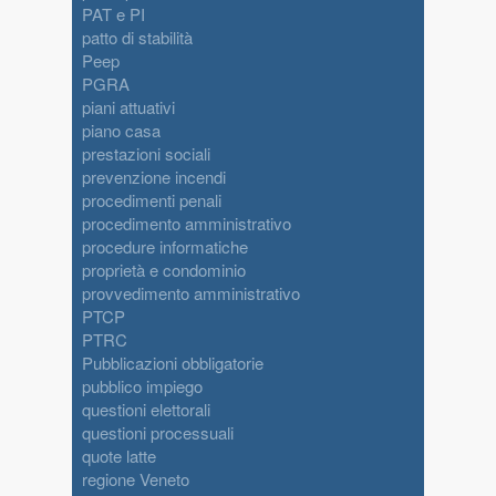
PAT e PI
patto di stabilità
Peep
PGRA
piani attuativi
piano casa
prestazioni sociali
prevenzione incendi
procedimenti penali
procedimento amministrativo
procedure informatiche
proprietà e condominio
provvedimento amministrativo
PTCP
PTRC
Pubblicazioni obbligatorie
pubblico impiego
questioni elettorali
questioni processuali
quote latte
regione Veneto