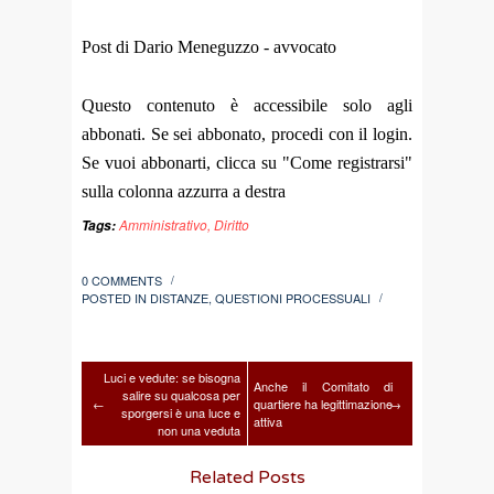
Post di Dario Meneguzzo - avvocato
Questo contenuto è accessibile solo agli
abbonati. Se sei abbonato, procedi con il login.
Se vuoi abbonarti, clicca su "Come registrarsi"
sulla colonna azzurra a destra
Amministrativo
,
Diritto
Tags:
0 COMMENTS
/
POSTED IN
DISTANZE
,
QUESTIONI PROCESSUALI
/
Luci e vedute: se bisogna
Anche il Comitato di
salire su qualcosa per
←
quartiere ha legittimazione
→
sporgersi è una luce e
attiva
non una veduta
Related Posts