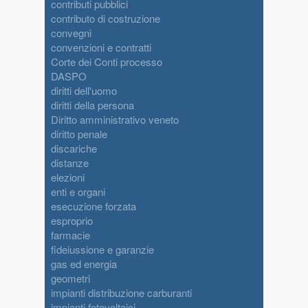
contributi pubblici
contributo di costruzione
convegni
convenzioni e contratti
Corte dei Conti processo
DASPO
diritti dell'uomo
diritti della persona
Diritto amministrativo veneto
diritto penale
discariche
distanze
elezioni
enti e organi
esecuzione forzata
esproprio
farmacie
fideiussione e garanzie
gas ed energia
geometri
impianti distribuzione carburanti
impianti fotovoltaici