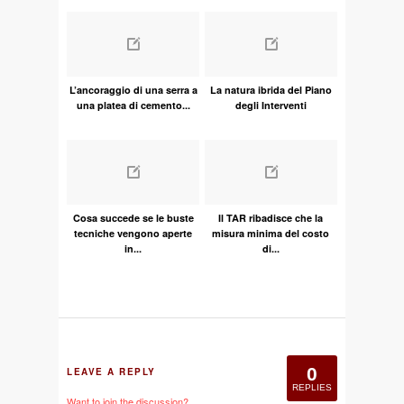
L’ancoraggio di una serra a
La natura ibrida del Piano
una platea di cemento...
degli Interventi
Cosa succede se le buste
Il TAR ribadisce che la
tecniche vengono aperte
misura minima del costo
in...
di...
0
LEAVE A REPLY
REPLIES
Want to join the discussion?