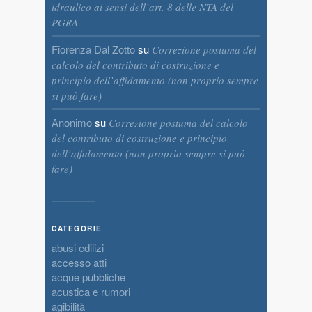
idraulico ai sensi dell’art. 8 delle NTA del
PGRA
Fiorenza Dal Zotto
su
Correzione postuma del
calcolo del contributo di costruzione e
principio dell’affidamento (non proprio sempre
si può fare)
Anonimo
su
Correzione postuma del calcolo
del contributo di costruzione e principio
dell’affidamento (non proprio sempre si può
fare)
CATEGORIE
abusi edilizi
accesso atti
acque pubbliche
acustica e rumori
agibilità