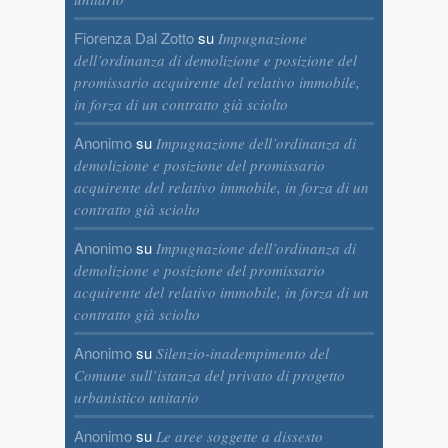
Fiorenza Dal Zotto
su
Impugnazione
dell’ordinanza di demolizione e posizione del
promissario acquirente del relativo immobile,
in forza di un contratto già sciolto
Anonimo
su
Impugnazione dell’ordinanza di
demolizione e posizione del promissario
acquirente del relativo immobile, in forza di un
contratto già sciolto
Anonimo
su
Impugnazione dell’ordinanza di
demolizione e posizione del promissario
acquirente del relativo immobile, in forza di un
contratto già sciolto
Anonimo
su
Silenzio-inadempimento del
Comune sull’istanza del privato di progetto
urbanistico unitario
Anonimo
su
Le aree soggette a dissesto