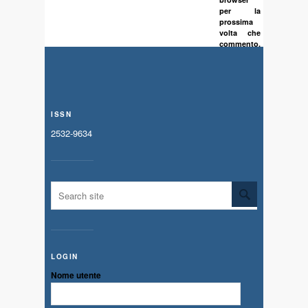
per la
prossima
volta che
commento.
ISSN
2532-9634
LOGIN
Nome utente