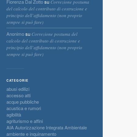
Fiorenza Dal Zotto
su
Correzione postuma
del calcolo del contributo di costruzione e
principio dell’affidamento (non proprio
sempre si può fare)
Anonimo
su
Correzione postuma del
calcolo del contributo di costruzione e
principio dell’affidamento (non proprio
sempre si può fare)
CATEGORIE
abusi edilizi
accesso atti
acque pubbliche
acustica e rumori
agibilità
agriturismo e affini
AIA Autorizzazione Integrata Ambientale
ambiente e inquinamento