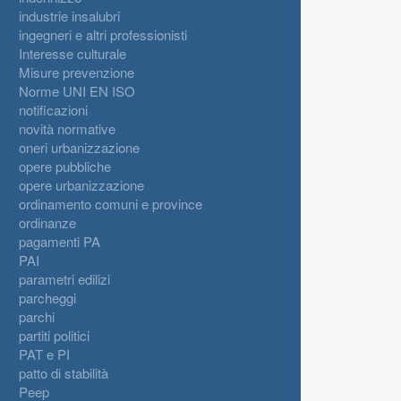
industrie insalubri
ingegneri e altri professionisti
Interesse culturale
Misure prevenzione
Norme UNI EN ISO
notificazioni
novità normative
oneri urbanizzazione
opere pubbliche
opere urbanizzazione
ordinamento comuni e province
ordinanze
pagamenti PA
PAI
parametri edilizi
parcheggi
parchi
partiti politici
PAT e PI
patto di stabilità
Peep