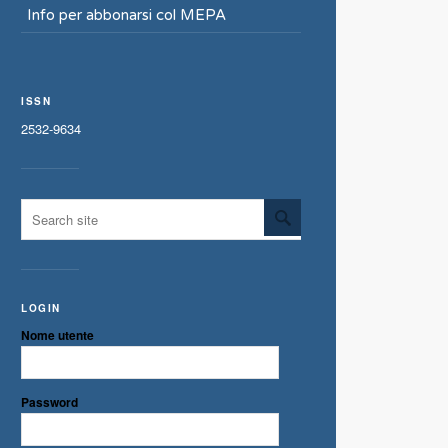
Info per abbonarsi col MEPA
ISSN
2532-9634
LOGIN
Nome utente
Password