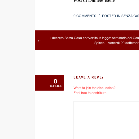
Post di Daniele Iselle
0 COMMENTS
POSTED IN
SENZA CA
/
Il decreto Salva Casa convertito in legge: seminario del Co
←
Spinea – venerdì 20 settemb
LEAVE A REPLY
0
REPLIES
Want to join the discussion?
Feel free to contribute!