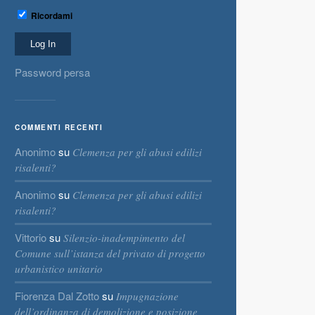
Ricordami
Password persa
COMMENTI RECENTI
Anonimo
su
Clemenza per gli abusi edilizi
risalenti?
Anonimo
su
Clemenza per gli abusi edilizi
risalenti?
Vittorio
su
Silenzio-inadempimento del
Comune sull’istanza del privato di progetto
urbanistico unitario
Fiorenza Dal Zotto
su
Impugnazione
dell’ordinanza di demolizione e posizione