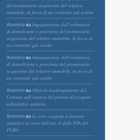
del promissario acquirente del relativo
immobile, in forza di un contratto già sciolto
Anonimo
su
Impugnazione dell’ordinanza
di demolizione e posizione del promissario
acquirente del relativo immobile, in forza di
un contratto già sciolto
Anonimo
su
Impugnazione dell’ordinanza
di demolizione e posizione del promissario
acquirente del relativo immobile, in forza di
un contratto già sciolto
Anonimo
su
Silenzio-inadempimento del
Comune sull’istanza del privato di progetto
urbanistico unitario
Anonimo
su
Le aree soggette a dissesto
idraulico ai sensi dell’art. 8 delle NTA del
PGRA