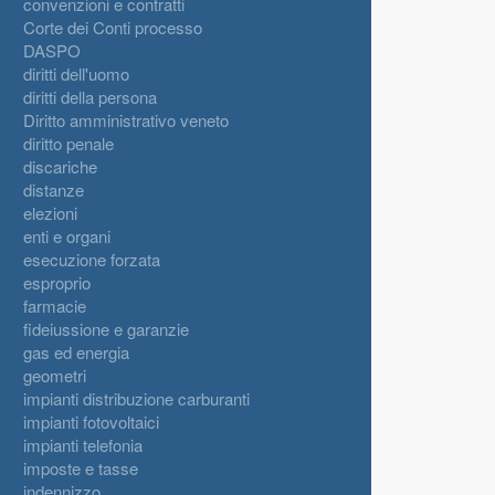
convenzioni e contratti
Corte dei Conti processo
DASPO
diritti dell'uomo
diritti della persona
Diritto amministrativo veneto
diritto penale
discariche
distanze
elezioni
enti e organi
esecuzione forzata
esproprio
farmacie
fideiussione e garanzie
gas ed energia
geometri
impianti distribuzione carburanti
impianti fotovoltaici
impianti telefonia
imposte e tasse
indennizzo