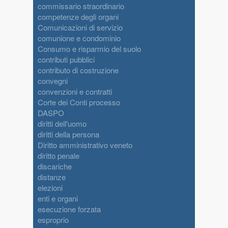
commissario straordinario
competenze degli organi
Comunicazioni di servizio
comunione e condominio
Consumo e risparmio del suolo
contributi pubblici
contributo di costruzione
convegni
convenzioni e contratti
Corte dei Conti processo
DASPO
diritti dell'uomo
diritti della persona
Diritto amministrativo veneto
diritto penale
discariche
distanze
elezioni
enti e organi
esecuzione forzata
esproprio