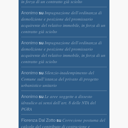
in forza di un contratto già sciolto
Anonimo
su
Impugnazione dell’ordinanza di
demolizione e posizione del promissario
acquirente del relativo immobile, in forza di un
contratto già sciolto
Anonimo
su
Impugnazione dell’ordinanza di
demolizione e posizione del promissario
acquirente del relativo immobile, in forza di un
contratto già sciolto
Anonimo
su
Silenzio-inadempimento del
Comune sull’istanza del privato di progetto
urbanistico unitario
Anonimo
su
Le aree soggette a dissesto
idraulico ai sensi dell’art. 8 delle NTA del
PGRA
Fiorenza Dal Zotto
su
Correzione postuma del
calcolo del contributo di costruzione e