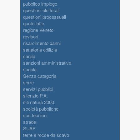
pubblico impiego
questioni elettorali
questioni processuali
quote latte
regione Veneto
revisori
risarcimento danni
sanatoria edilizia
sanità
sanzioni amministrative
scuola
Senza categoria
serre
servizi pubblici
silenzio P.A.
siti natura 2000
società pubbliche
sos tecnico
strade
SUAP
terre e rocce da scavo