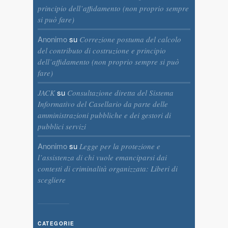
principio dell’affidamento (non proprio sempre
si può fare)
Anonimo
su
Correzione postuma del calcolo
del contributo di costruzione e principio
dell’affidamento (non proprio sempre si può
fare)
su
JACK
Consultazione diretta del Sistema
Informativo del Casellario da parte delle
amministrazioni pubbliche e dei gestori di
pubblici servizi
Anonimo
su
Legge per la protezione e
l’assistenza di chi vuole emanciparsi dai
contesti di criminalità organizzata: Liberi di
scegliere
CATEGORIE