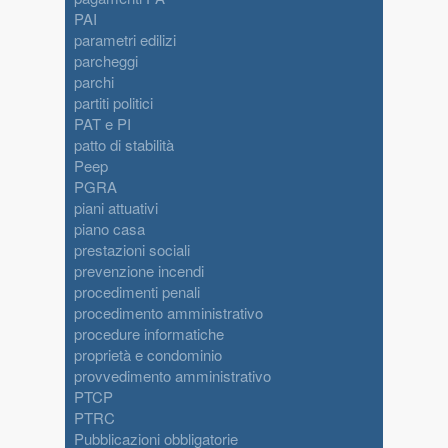
PAI
parametri edilizi
parcheggi
parchi
partiti politici
PAT e PI
patto di stabilità
Peep
PGRA
piani attuativi
piano casa
prestazioni sociali
prevenzione incendi
procedimenti penali
procedimento amministrativo
procedure informatiche
proprietà e condominio
provvedimento amministrativo
PTCP
PTRC
Pubblicazioni obbligatorie