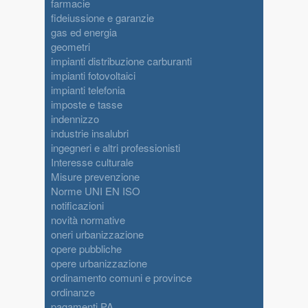
farmacie
fideiussione e garanzie
gas ed energia
geometri
impianti distribuzione carburanti
impianti fotovoltaici
impianti telefonia
imposte e tasse
indennizzo
industrie insalubri
ingegneri e altri professionisti
Interesse culturale
Misure prevenzione
Norme UNI EN ISO
notificazioni
novità normative
oneri urbanizzazione
opere pubbliche
opere urbanizzazione
ordinamento comuni e province
ordinanze
pagamenti PA