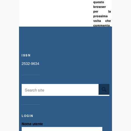
questo
browser
per la
prossima
volta che
commento.
ISSN
2532-9634
LOGIN
Nome utente