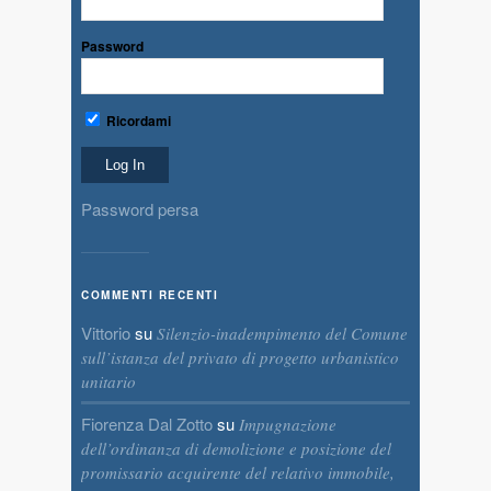
Password
Ricordami
Password persa
COMMENTI RECENTI
Vittorio
su
Silenzio-inadempimento del Comune
sull’istanza del privato di progetto urbanistico
unitario
Fiorenza Dal Zotto
su
Impugnazione
dell’ordinanza di demolizione e posizione del
promissario acquirente del relativo immobile,