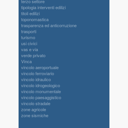
terzo settore
tipologia interventi edilizi
titoli edilizi
toponomastica
trasparenza ed anticorruzione
trasporti
turismo
usi civici
vas e via
verde privato
Vinca
vincolo aeroportuale
vincolo ferroviario
vincolo idraulico
vincolo idrogeologico
vincolo monumentale
vincolo paesaggistico
vincolo stradale
zone agricole
zone sismiche