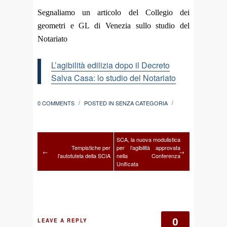
Segnaliamo un articolo del Collegio dei
geometri e GL di Venezia sullo studio del
Notariato
L’agibilità edilizia dopo il Decreto
Salva Casa: lo studio del Notariato
0 COMMENTS
POSTED IN
SENZA CATEGORIA
/
/
SCA, la nuova modulistica
Tempistiche per
per l’agibilità approvata
←
→
l’autotutela della SCIA
nella Conferenza
Unificata
0
LEAVE A REPLY