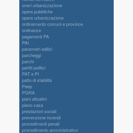
oneri urbanizzazione
opere pubbliche
opere urbanizzazione
ordinamento comuni e province
ordinanze
pagamenti PA
PAI
parametri edilizi
parcheggi
parchi
partiti politici
PAT e PI
patto di stabilità
Peep
PGRA
piani attuativi
piano casa
prestazioni sociali
prevenzione incendi
procedimenti penali
procedimento amministrativo