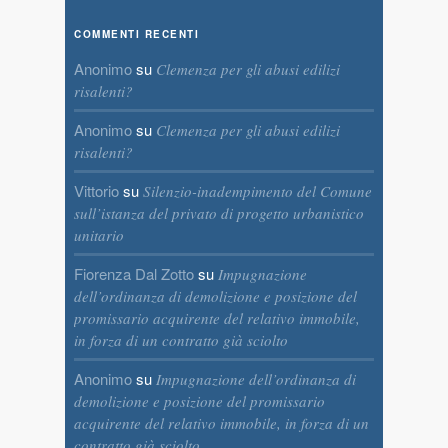
COMMENTI RECENTI
Anonimo
su
Clemenza per gli abusi edilizi
risalenti?
Anonimo
su
Clemenza per gli abusi edilizi
risalenti?
Vittorio
su
Silenzio-inadempimento del Comune
sull’istanza del privato di progetto urbanistico
unitario
Fiorenza Dal Zotto
su
Impugnazione
dell’ordinanza di demolizione e posizione del
promissario acquirente del relativo immobile,
in forza di un contratto già sciolto
Anonimo
su
Impugnazione dell’ordinanza di
demolizione e posizione del promissario
acquirente del relativo immobile, in forza di un
contratto già sciolto