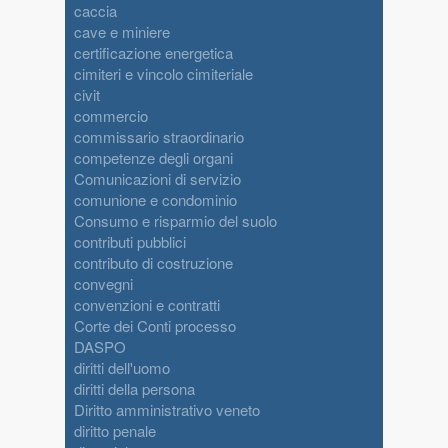
caccia
cave e miniere
certificazione energetica
cimiteri e vincolo cimiteriale
civit
commercio
commissario straordinario
competenze degli organi
Comunicazioni di servizio
comunione e condominio
Consumo e risparmio del suolo
contributi pubblici
contributo di costruzione
convegni
convenzioni e contratti
Corte dei Conti processo
DASPO
diritti dell'uomo
diritti della persona
Diritto amministrativo veneto
diritto penale