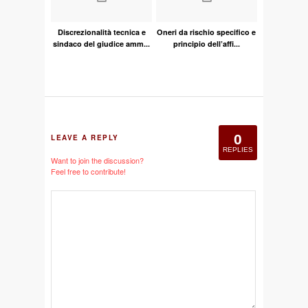
Discrezionalità tecnica e
Oneri da rischio specifico e
sindaco del giudice amm...
principio dell’affi...
0
LEAVE A REPLY
REPLIES
Want to join the discussion?
Feel free to contribute!