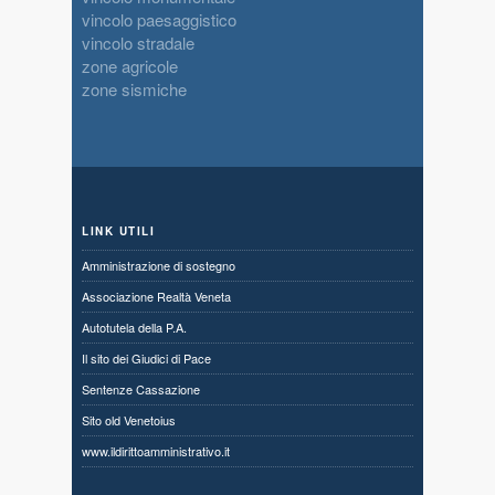
vincolo paesaggistico
vincolo stradale
zone agricole
zone sismiche
LINK UTILI
Amministrazione di sostegno
Associazione Realtà Veneta
Autotutela della P.A.
Il sito dei Giudici di Pace
Sentenze Cassazione
Sito old Venetoius
www.ildirittoamministrativo.it