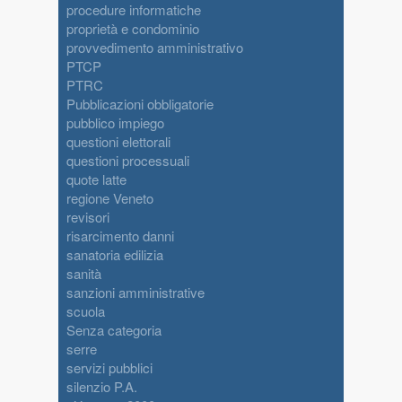
procedure informatiche
proprietà e condominio
provvedimento amministrativo
PTCP
PTRC
Pubblicazioni obbligatorie
pubblico impiego
questioni elettorali
questioni processuali
quote latte
regione Veneto
revisori
risarcimento danni
sanatoria edilizia
sanità
sanzioni amministrative
scuola
Senza categoria
serre
servizi pubblici
silenzio P.A.