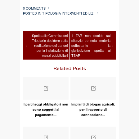
0 COMMENTS
/
POSTED IN
TIPOLOGIA INTERVENTI EDILIZI
/
Spetta alle Commissioni
Il TAR non decide sul
Tributarie decidere sulla
silenzio se nella materia
←
restituzione dei canoni
sottostante la
→
per la installazione di
giurisdizione spetta al
mezzi pubblicitari
TSAP
Related Posts
I parcheggi obbligatori non
Impianti di biogas agricoli:
sono soggetti al
per il rapporto di
pagamento...
connessione...