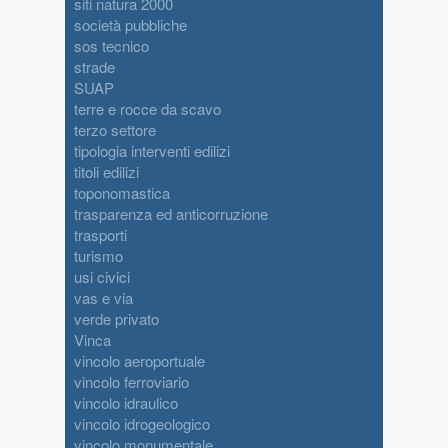
siti natura 2000
società pubbliche
sos tecnico
strade
SUAP
terre e rocce da scavo
terzo settore
tipologia interventi edilizi
titoli edilizi
toponomastica
trasparenza ed anticorruzione
trasporti
turismo
usi civici
vas e via
verde privato
Vinca
vincolo aeroportuale
vincolo ferroviario
vincolo idraulico
vincolo idrogeologico
vincolo monumentale