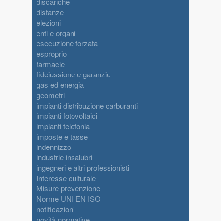
discariche
distanze
elezioni
enti e organi
esecuzione forzata
esproprio
farmacie
fideiussione e garanzie
gas ed energia
geometri
impianti distribuzione carburanti
impianti fotovoltaici
impianti telefonia
imposte e tasse
indennizzo
industrie insalubri
ingegneri e altri professionisti
Interesse culturale
Misure prevenzione
Norme UNI EN ISO
notificazioni
novità normative