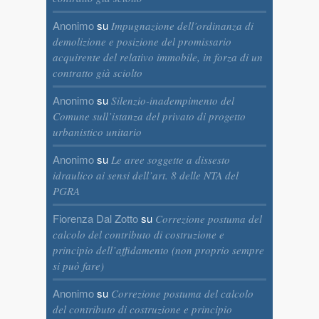
Anonimo
su
Impugnazione dell’ordinanza di
demolizione e posizione del promissario
acquirente del relativo immobile, in forza di un
contratto già sciolto
Anonimo
su
Silenzio-inadempimento del
Comune sull’istanza del privato di progetto
urbanistico unitario
Anonimo
su
Le aree soggette a dissesto
idraulico ai sensi dell’art. 8 delle NTA del
PGRA
Fiorenza Dal Zotto
su
Correzione postuma del
calcolo del contributo di costruzione e
principio dell’affidamento (non proprio sempre
si può fare)
Anonimo
su
Correzione postuma del calcolo
del contributo di costruzione e principio