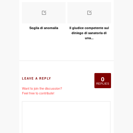
Soglia di anomalia
Il giudice competente sul
diniego di sanatoria di
una...
0
LEAVE A REPLY
REPLIES
Want to join the discussion?
Feel free to contribute!