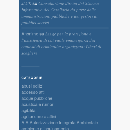
su
JACK
Consultazione diretta del Sistema
Informativo del Casellario da parte delle
amministrazioni pubbliche e dei gestori di
pubblici servizi
Anonimo
su
Legge per la protezione e
l’assistenza di chi vuole emanciparsi dai
contesti di criminalità organizzata: Liberi di
scegliere
CATEGORIE
abusi edilizi
accesso atti
acque pubbliche
acustica e rumori
agibilità
agriturismo e affini
AIA Autorizzazione Integrata Ambientale
ambiente e inquinamento