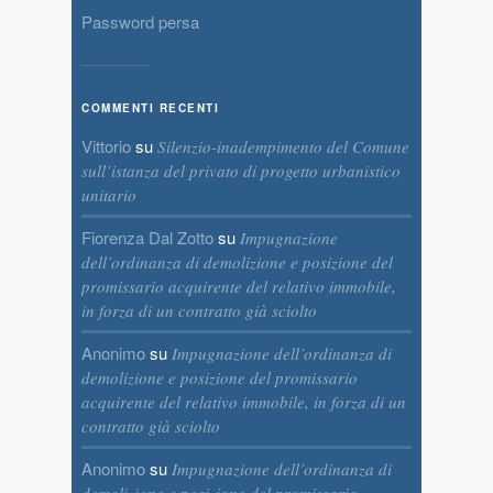
Password persa
COMMENTI RECENTI
Vittorio
su
Silenzio-inadempimento del Comune
sull’istanza del privato di progetto urbanistico
unitario
Fiorenza Dal Zotto
su
Impugnazione
dell’ordinanza di demolizione e posizione del
promissario acquirente del relativo immobile,
in forza di un contratto già sciolto
Anonimo
su
Impugnazione dell’ordinanza di
demolizione e posizione del promissario
acquirente del relativo immobile, in forza di un
contratto già sciolto
Anonimo
su
Impugnazione dell’ordinanza di