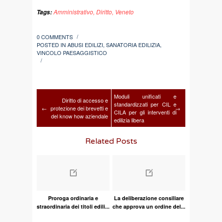
Amministrativo
,
Diritto
,
Veneto
Tags:
0 COMMENTS
/
POSTED IN
ABUSI EDILIZI
,
SANATORIA EDILIZIA
,
VINCOLO PAESAGGISTICO
/
Moduli unificati e
Diritto di accesso e
standardizzati per CIL e
←
protezione dei brevetti e
→
CILA per gli interventi di
del know how aziendale
edilizia libera
Related Posts
Proroga ordinaria e
La deliberazione consiliare
straordinaria dei titoli edili...
che approva un ordine del...