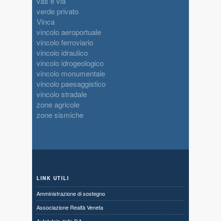
vas e via
verde privato
Vinca
vincolo aeroportuale
vincolo ferroviario
vincolo idraulico
vincolo idrogeologico
vincolo monumentale
vincolo paesaggistico
vincolo stradale
zone agricole
zone sismiche
LINK UTILI
Amministrazione di sostegno
Associazione Realtà Veneta