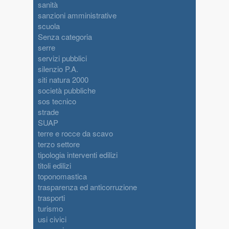
sanità
sanzioni amministrative
scuola
Senza categoria
serre
servizi pubblici
silenzio P.A.
siti natura 2000
società pubbliche
sos tecnico
strade
SUAP
terre e rocce da scavo
terzo settore
tipologia interventi edilizi
titoli edilizi
toponomastica
trasparenza ed anticorruzione
trasporti
turismo
usi civici