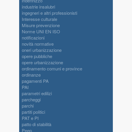
indennizzo
industrie insalubri
ingegneri e altri professionisti
Interesse culturale
Misure prevenzione
Norme UNI EN ISO
notificazioni
novità normative
oneri urbanizzazione
opere pubbliche
opere urbanizzazione
ordinamento comuni e province
ordinanze
pagamenti PA
PAI
parametri edilizi
parcheggi
parchi
partiti politici
PAT e PI
patto di stabilità
Peep