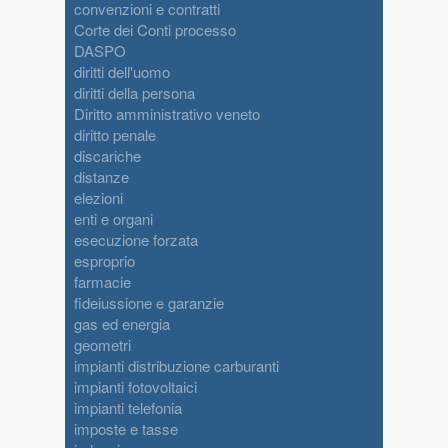
convenzioni e contratti
Corte dei Conti processo
DASPO
diritti dell'uomo
diritti della persona
Diritto amministrativo veneto
diritto penale
discariche
distanze
elezioni
enti e organi
esecuzione forzata
esproprio
farmacie
fideiussione e garanzie
gas ed energia
geometri
impianti distribuzione carburanti
impianti fotovoltaici
impianti telefonia
imposte e tasse