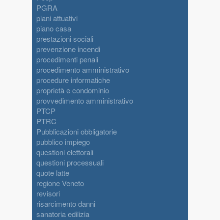
PGRA
piani attuativi
piano casa
prestazioni sociali
prevenzione incendi
procedimenti penali
procedimento amministrativo
procedure informatiche
proprietà e condominio
provvedimento amministrativo
PTCP
PTRC
Pubblicazioni obbligatorie
pubblico impiego
questioni elettorali
questioni processuali
quote latte
regione Veneto
revisori
risarcimento danni
sanatoria edilizia