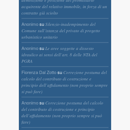
demolizione e posizione del promissario
acquirente del relativo immobile, in forza di un
contratto già sciolto
Anonimo
su
Silenzio-inadempimento del
Comune sull’istanza del privato di progetto
urbanistico unitario
Anonimo
su
Le aree soggette a dissesto
idraulico ai sensi dell’art. 8 delle NTA del
PGRA
Fiorenza Dal Zotto
su
Correzione postuma del
calcolo del contributo di costruzione e
principio dell’affidamento (non proprio sempre
si può fare)
Anonimo
su
Correzione postuma del calcolo
del contributo di costruzione e principio
dell’affidamento (non proprio sempre si può
fare)