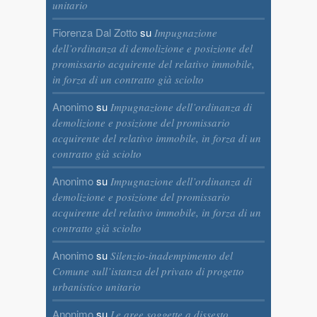
unitario
Fiorenza Dal Zotto
su
Impugnazione
dell’ordinanza di demolizione e posizione del
promissario acquirente del relativo immobile,
in forza di un contratto già sciolto
Anonimo
su
Impugnazione dell’ordinanza di
demolizione e posizione del promissario
acquirente del relativo immobile, in forza di un
contratto già sciolto
Anonimo
su
Impugnazione dell’ordinanza di
demolizione e posizione del promissario
acquirente del relativo immobile, in forza di un
contratto già sciolto
Anonimo
su
Silenzio-inadempimento del
Comune sull’istanza del privato di progetto
urbanistico unitario
Anonimo
su
Le aree soggette a dissesto