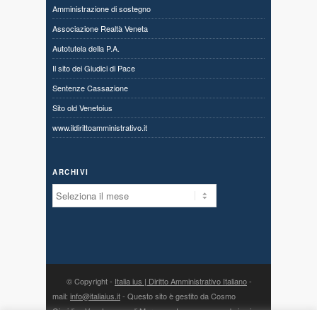
Amministrazione di sostegno
Associazione Realtà Veneta
Autotutela della P.A.
Il sito dei Giudici di Pace
Sentenze Cassazione
Sito old Venetoius
www.ildirittoamministrativo.it
ARCHIVI
Archivi
© Copyright -
Italia ius | Diritto Amministrativo Italiano
-
mail:
info@italiaius.it
- Questo sito è gestito da Cosmo
Giuridico Veneto s.a.s. di Marangon Ivonne, con sede in via