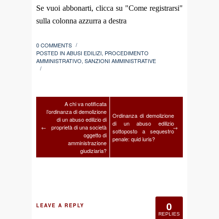
Se vuoi abbonarti, clicca su "Come registrarsi"
sulla colonna azzurra a destra
0 COMMENTS
/
POSTED IN
ABUSI EDILIZI
,
PROCEDIMENTO
AMMINISTRATIVO
,
SANZIONI AMMINISTRATIVE
/
A chi va notificata
l’ordinanza di demolizione
Ordinanza di demolizione
di un abuso edilizio di
di un abuso edilizio
←
proprietà di una società
→
sottoposto a sequestro
oggetto di
penale: quid iuris?
amministrazione
giudiziaria?
0
LEAVE A REPLY
REPLIES