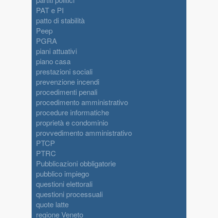
PAT e PI
patto di stabilità
Peep
PGRA
piani attuativi
piano casa
prestazioni sociali
prevenzione incendi
procedimenti penali
procedimento amministrativo
procedure informatiche
proprietà e condominio
provvedimento amministrativo
PTCP
PTRC
Pubblicazioni obbligatorie
pubblico impiego
questioni elettorali
questioni processuali
quote latte
regione Veneto