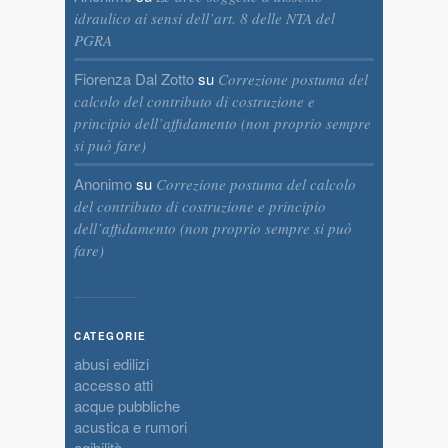
idraulico ai sensi dell’art. 8 delle NTA del
PGRA
Fiorenza Dal Zotto
su
Correzione postuma del
calcolo del contributo di costruzione e
principio dell’affidamento (non proprio sempre
si può fare)
Anonimo
su
Correzione postuma del calcolo
del contributo di costruzione e principio
dell’affidamento (non proprio sempre si può
fare)
CATEGORIE
abusi edilizi
accesso atti
acque pubbliche
acustica e rumori
agibilità