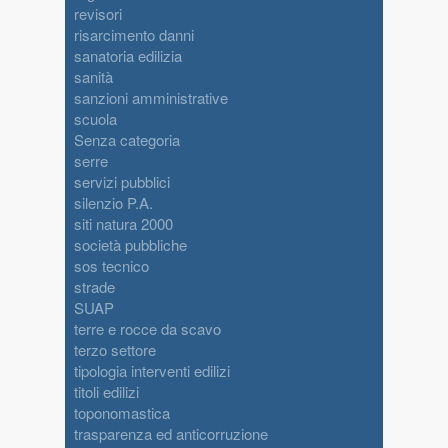
revisori
risarcimento danni
sanatoria edilizia
sanità
sanzioni amministrative
scuola
Senza categoria
serre
servizi pubblici
silenzio P.A.
siti natura 2000
società pubbliche
sos tecnico
strade
SUAP
terre e rocce da scavo
terzo settore
tipologia interventi edilizi
titoli edilizi
toponomastica
trasparenza ed anticorruzione