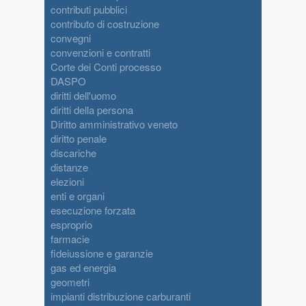
contributi pubblici
contributo di costruzione
convegni
convenzioni e contratti
Corte dei Conti processo
DASPO
diritti dell'uomo
diritti della persona
Diritto amministrativo veneto
diritto penale
discariche
distanze
elezioni
enti e organi
esecuzione forzata
esproprio
farmacie
fideiussione e garanzie
gas ed energia
geometri
impianti distribuzione carburanti