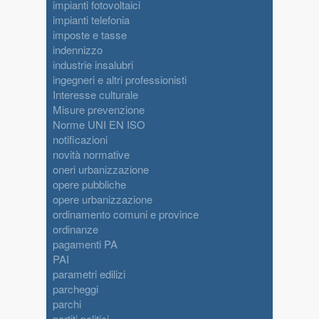
impianti fotovoltaici
impianti telefonia
imposte e tasse
indennizzo
industrie insalubri
ingegneri e altri professionisti
Interesse culturale
Misure prevenzione
Norme UNI EN ISO
notificazioni
novità normative
oneri urbanizzazione
opere pubbliche
opere urbanizzazione
ordinamento comuni e province
ordinanze
pagamenti PA
PAI
parametri edilizi
parcheggi
parchi
partiti politici