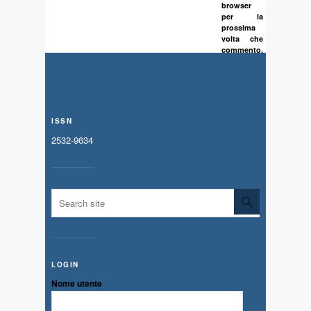
browser
per la
prossima
volta che
commento.
ISSN
2532-9634
LOGIN
Nome utente