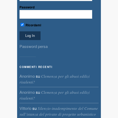
Password
Ricordami
Password persa
COMMENTI RECENTI
Anonimo
su
Clemenza per gli abusi edilizi
risalenti?
Anonimo
su
Clemenza per gli abusi edilizi
risalenti?
Vittorio
su
Silenzio-inadempimento del Comune
sull’istanza del privato di progetto urbanistico