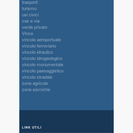
trasporti
turismo
usi civici
vas e via
verde privato
Vinca
vincolo aeroportuale
vincolo ferroviario
vincolo idraulico
vincolo idrogeologico
vincolo monumentale
vincolo paesaggistico
vincolo stradale
zone agricole
zone sismiche
LINK UTILI