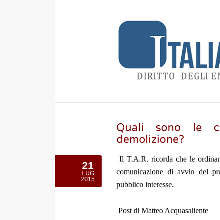
Quali sono le ca
demolizione?
Il T.A.R. ricorda che le ordina
21
comunicazione di avvio del pro
LUG
2015
pubblico interesse.
Post di Matteo Acquasaliente