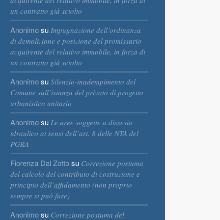
acquirente del relativo immobile, in forza di
un contratto già sciolto
Anonimo
su
Impugnazione dell’ordinanza
di demolizione e posizione del promissario
acquirente del relativo immobile, in forza di
un contratto già sciolto
Anonimo
su
Silenzio-inadempimento del
Comune sull’istanza del privato di progetto
urbanistico unitario
Anonimo
su
Le aree soggette a dissesto
idraulico ai sensi dell’art. 8 delle NTA del
PGRA
Fiorenza Dal Zotto
su
Correzione postuma
del calcolo del contributo di costruzione e
principio dell’affidamento (non proprio
sempre si può fare)
Anonimo
su
Correzione postuma del