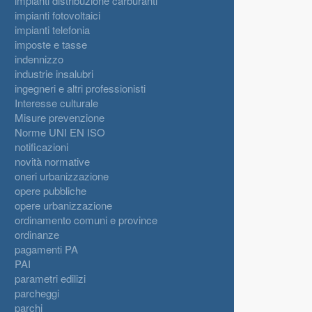
impianti distribuzione carburanti
impianti fotovoltaici
impianti telefonia
imposte e tasse
indennizzo
industrie insalubri
ingegneri e altri professionisti
Interesse culturale
Misure prevenzione
Norme UNI EN ISO
notificazioni
novità normative
oneri urbanizzazione
opere pubbliche
opere urbanizzazione
ordinamento comuni e province
ordinanze
pagamenti PA
PAI
parametri edilizi
parcheggi
parchi