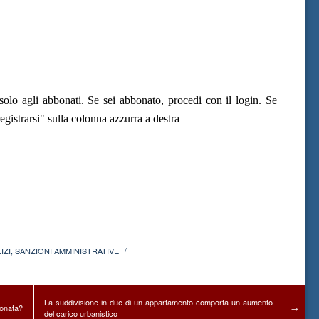
olo agli abbonati. Se sei abbonato, procedi con il login. Se
gistrarsi" sulla colonna azzurra a destra
IZI
,
SANZIONI AMMINISTRATIVE
/
La suddivisione in due di un appartamento comporta un aumento
ionata?
→
del carico urbanistico