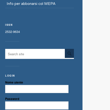
Info per abbonarsi col MEPA
ISSN
2532-9634
LOGIN
Nome utente
Password