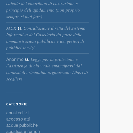
calcolo del contributo di costruzione e
principio dell’affidamento (non proprio
sempre si può fare)
su
JACK
Consultazione diretta del Sistema
Informativo del Casellario da parte delle
amministrazioni pubbliche e dei gestori di
pubblici servizi
Anonimo
su
Legge per la protezione e
l’assistenza di chi vuole emanciparsi dai
contesti di criminalità organizzata: Liberi di
scegliere
CATEGORIE
abusi edilizi
accesso atti
acque pubbliche
acustica e rumori