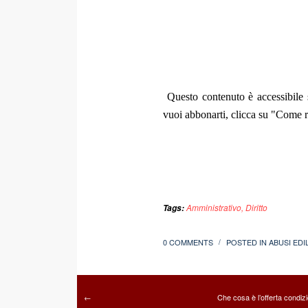
Questo contenuto è accessibile s
vuoi abbonarti, clicca su "Come re
Amministrativo
,
Diritto
Tags:
0 COMMENTS
POSTED IN
ABUSI EDIL
/
Che cosa è l’offerta condiz
←