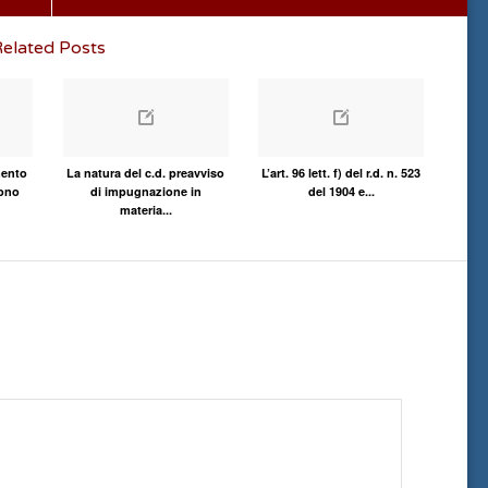
elated Posts
mento
La natura del c.d. preavviso
L’art. 96 lett. f) del r.d. n. 523
ono
di impugnazione in
del 1904 e...
materia...