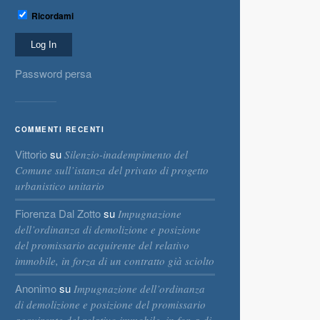
Ricordami
Password persa
COMMENTI RECENTI
Vittorio
su
Silenzio-inadempimento del
Comune sull’istanza del privato di progetto
urbanistico unitario
Fiorenza Dal Zotto
su
Impugnazione
dell’ordinanza di demolizione e posizione
del promissario acquirente del relativo
immobile, in forza di un contratto già sciolto
Anonimo
su
Impugnazione dell’ordinanza
di demolizione e posizione del promissario