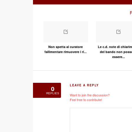
R
Non spetta al curatore
Le c.d. note di chiari
fallimentare rimuovere i ri...
del bando non poss
essere...
LEAVE A REPLY
0
REPLIES
Want to join the discussion?
Feel free to contribute!