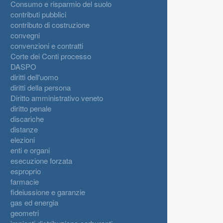
Consumo e risparmio del suolo
contributi pubblici
contributo di costruzione
convegni
convenzioni e contratti
Corte dei Conti processo
DASPO
diritti dell'uomo
diritti della persona
Diritto amministrativo veneto
diritto penale
discariche
distanze
elezioni
enti e organi
esecuzione forzata
esproprio
farmacie
fideiussione e garanzie
gas ed energia
geometri