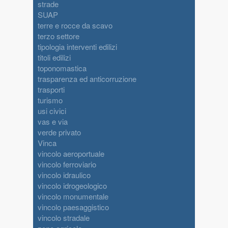
strade
SUAP
terre e rocce da scavo
terzo settore
tipologia interventi edilizi
titoli edilizi
toponomastica
trasparenza ed anticorruzione
trasporti
turismo
usi civici
vas e via
verde privato
Vinca
vincolo aeroportuale
vincolo ferroviario
vincolo idraulico
vincolo idrogeologico
vincolo monumentale
vincolo paesaggistico
vincolo stradale