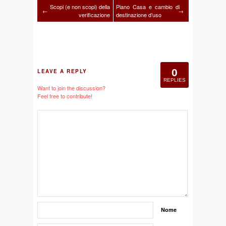
Scopi (e non scopi) della
Piano Casa e cambio di
←
→
verificazione
destinazione d’uso
0
LEAVE A REPLY
REPLIES
Want to join the discussion?
Feel free to contribute!
Nome