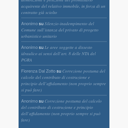
acquirente del relativo immobile, in forza di un
contratto già sciolto
Anonimo
su
Silenzio-inadempimento del
Comune sull’istanza del privato di progetto
urbanistico unitario
Anonimo
su
Le aree soggette a dissesto
idraulico ai sensi dell’art. 8 delle NTA del
PGRA
Fiorenza Dal Zotto
su
Correzione postuma del
calcolo del contributo di costruzione e
principio dell’affidamento (non proprio sempre
si può fare)
Anonimo
su
Correzione postuma del calcolo
del contributo di costruzione e principio
dell’affidamento (non proprio sempre si può
fare)