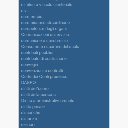
cimiteri e vincolo cimiteriale
civit
commercio
commissario straordinario
competenze degli organi
Comunicazioni di servizio
comunione e condominio
Consumo e risparmio del suolo
contributi pubblici
contributo di costruzione
convegni
convenzioni e contratti
Corte dei Conti processo
DASPO
diritti dell'uomo
diritti della persona
Diritto amministrativo veneto
diritto penale
discariche
distanze
elezioni