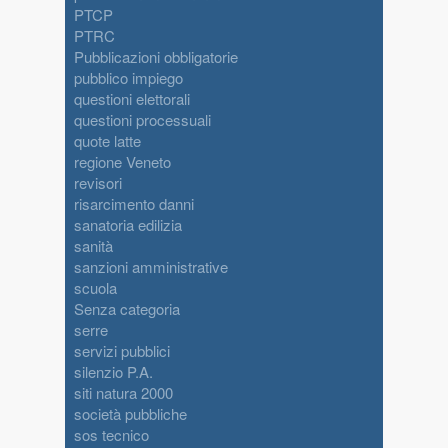
PTCP
PTRC
Pubblicazioni obbligatorie
pubblico impiego
questioni elettorali
questioni processuali
quote latte
regione Veneto
revisori
risarcimento danni
sanatoria edilizia
sanità
sanzioni amministrative
scuola
Senza categoria
serre
servizi pubblici
silenzio P.A.
siti natura 2000
società pubbliche
sos tecnico