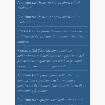
Anonimo
su
Clemenza per gli abusi edilizi
risalenti?
Anonimo
su
Clemenza per gli abusi edilizi
risalenti?
Vittorio
su
Silenzio-inadempimento del Comune
sull’istanza del privato di progetto urbanistico
unitario
Fiorenza Dal Zotto
su
Impugnazione
dell’ordinanza di demolizione e posizione del
promissario acquirente del relativo immobile,
in forza di un contratto già sciolto
Anonimo
su
Impugnazione dell’ordinanza di
demolizione e posizione del promissario
acquirente del relativo immobile, in forza di un
contratto già sciolto
Anonimo
su
Impugnazione dell’ordinanza di
demolizione e posizione del promissario