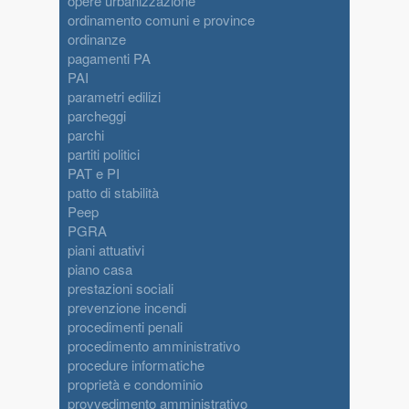
opere urbanizzazione
ordinamento comuni e province
ordinanze
pagamenti PA
PAI
parametri edilizi
parcheggi
parchi
partiti politici
PAT e PI
patto di stabilità
Peep
PGRA
piani attuativi
piano casa
prestazioni sociali
prevenzione incendi
procedimenti penali
procedimento amministrativo
procedure informatiche
proprietà e condominio
provvedimento amministrativo