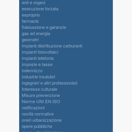
enti e organi
esecuzione forzata
esproprio
farmacie
fideiussione e garanzie
gas ed energia
geometri
impianti distribuzione carburanti
impianti fotovoltaici
impianti telefonia
imposte e tasse
indennizzo
industrie insalubri
ingegneri e altri professionisti
Interesse culturale
Misure prevenzione
Norme UNI EN ISO
notificazioni
novità normative
oneri urbanizzazione
opere pubbliche