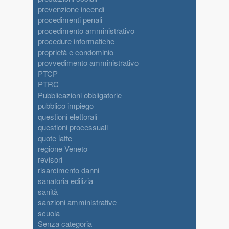
prevenzione incendi
procedimenti penali
procedimento amministrativo
procedure informatiche
proprietà e condominio
provvedimento amministrativo
PTCP
PTRC
Pubblicazioni obbligatorie
pubblico impiego
questioni elettorali
questioni processuali
quote latte
regione Veneto
revisori
risarcimento danni
sanatoria edilizia
sanità
sanzioni amministrative
scuola
Senza categoria