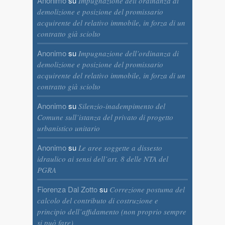
Anonimo
su
Impugnazione dell’ordinanza di
demolizione e posizione del promissario
acquirente del relativo immobile, in forza di un
contratto già sciolto
Anonimo
su
Impugnazione dell’ordinanza di
demolizione e posizione del promissario
acquirente del relativo immobile, in forza di un
contratto già sciolto
Anonimo
su
Silenzio-inadempimento del
Comune sull’istanza del privato di progetto
urbanistico unitario
Anonimo
su
Le aree soggette a dissesto
idraulico ai sensi dell’art. 8 delle NTA del
PGRA
Fiorenza Dal Zotto
su
Correzione postuma del
calcolo del contributo di costruzione e
principio dell’affidamento (non proprio sempre
si può fare)