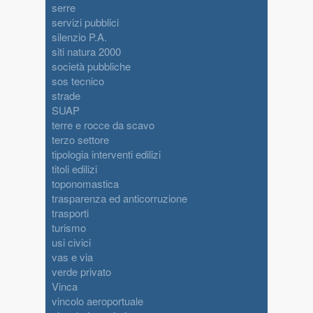
serre
servizi pubblici
silenzio P.A.
siti natura 2000
società pubbliche
sos tecnico
strade
SUAP
terre e rocce da scavo
terzo settore
tipologia interventi edilizi
titoli edilizi
toponomastica
trasparenza ed anticorruzione
trasporti
turismo
usi civici
vas e via
verde privato
Vinca
vincolo aeroportuale