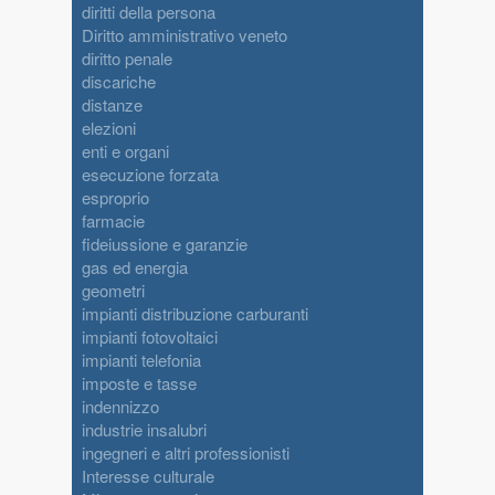
diritti della persona
Diritto amministrativo veneto
diritto penale
discariche
distanze
elezioni
enti e organi
esecuzione forzata
esproprio
farmacie
fideiussione e garanzie
gas ed energia
geometri
impianti distribuzione carburanti
impianti fotovoltaici
impianti telefonia
imposte e tasse
indennizzo
industrie insalubri
ingegneri e altri professionisti
Interesse culturale