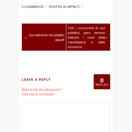
0 COMMENTS
POSTED IN
APPALTI
/
/
Tutti i concorrenti di una
pubblica gara devono
L’avvalimento nei pubblici
←
indicare i costi della
→
appalti
manodopera e della
sicurezza
0
LEAVE A REPLY
REPLIES
Want to join the discussion?
Feel free to contribute!