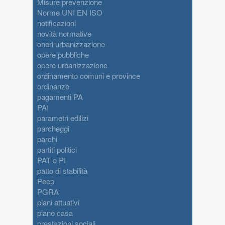
Misure prevenzione
Norme UNI EN ISO
notificazioni
novità normative
oneri urbanizzazione
opere pubbliche
opere urbanizzazione
ordinamento comuni e province
ordinanze
pagamenti PA
PAI
parametri edilizi
parcheggi
parchi
partiti politici
PAT e PI
patto di stabilità
Peep
PGRA
piani attuativi
piano casa
prestazioni sociali