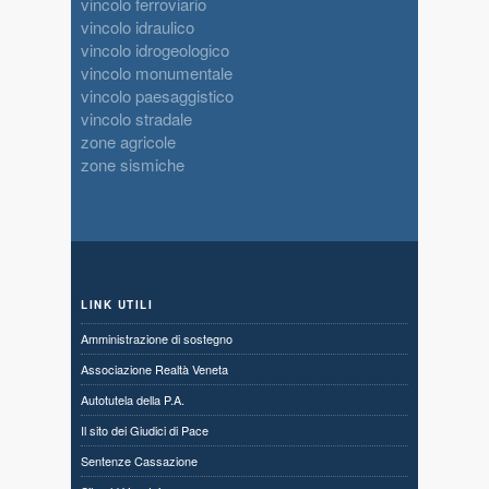
vincolo ferroviario
vincolo idraulico
vincolo idrogeologico
vincolo monumentale
vincolo paesaggistico
vincolo stradale
zone agricole
zone sismiche
LINK UTILI
Amministrazione di sostegno
Associazione Realtà Veneta
Autotutela della P.A.
Il sito dei Giudici di Pace
Sentenze Cassazione