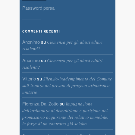
Password persa
COMMENTI RECENTI
Anonimo
su
Clemenza per gli abusi edilizi
risalenti?
Anonimo
su
Clemenza per gli abusi edilizi
risalenti?
Vittorio
su
Silenzio-inadempimento del Comune
sull’istanza del privato di progetto urbanistico
unitario
Fiorenza Dal Zotto
su
Impugnazione
dell’ordinanza di demolizione e posizione del
promissario acquirente del relativo immobile,
in forza di un contratto già sciolto