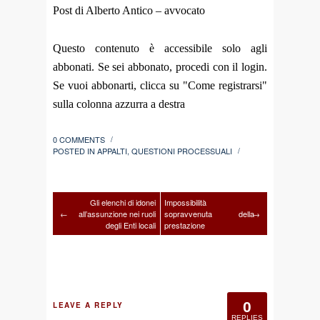
Post di Alberto Antico – avvocato
Questo contenuto è accessibile solo agli
abbonati. Se sei abbonato, procedi con il login.
Se vuoi abbonarti, clicca su "Come registrarsi"
sulla colonna azzurra a destra
0 COMMENTS
/
POSTED IN
APPALTI
,
QUESTIONI PROCESSUALI
/
Gli elenchi di idonei
Impossibilità
←
all’assunzione nei ruoli
sopravvenuta della
→
degli Enti locali
prestazione
0
LEAVE A REPLY
REPLIES