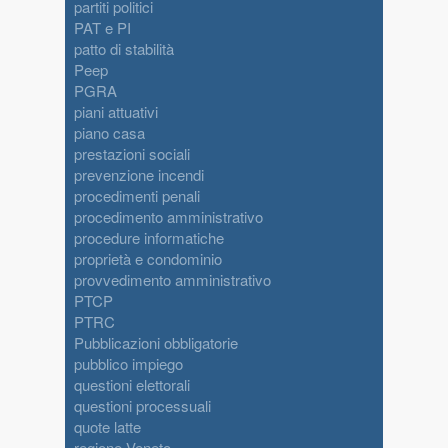
partiti politici
PAT e PI
patto di stabilità
Peep
PGRA
piani attuativi
piano casa
prestazioni sociali
prevenzione incendi
procedimenti penali
procedimento amministrativo
procedure informatiche
proprietà e condominio
provvedimento amministrativo
PTCP
PTRC
Pubblicazioni obbligatorie
pubblico impiego
questioni elettorali
questioni processuali
quote latte
regione Veneto