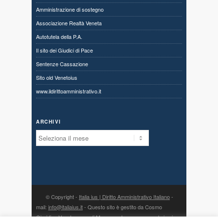
Amministrazione di sostegno
Associazione Realtà Veneta
Autotutela della P.A.
Il sito dei Giudici di Pace
Sentenze Cassazione
Sito old Venetoius
www.ildirittoamministrativo.it
ARCHIVI
Archivi
© Copyright -
Italia ius | Diritto Amministrativo Italiano
-
mail:
info@italiaius.it
- Questo sito è gestito da Cosmo
Giuridico Veneto s.a.s. di Marangon Ivonne, con sede in via