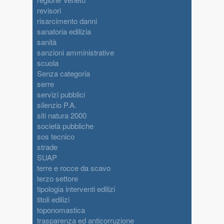
revisori
risarcimento danni
sanatoria edilizia
sanità
sanzioni amministrative
scuola
Senza categoria
serre
servizi pubblici
silenzio P.A.
siti natura 2000
società pubbliche
sos tecnico
strade
SUAP
terre e rocce da scavo
terzo settore
tipologia interventi edilizi
titoli edilizi
toponomastica
trasparenza ed anticorruzione