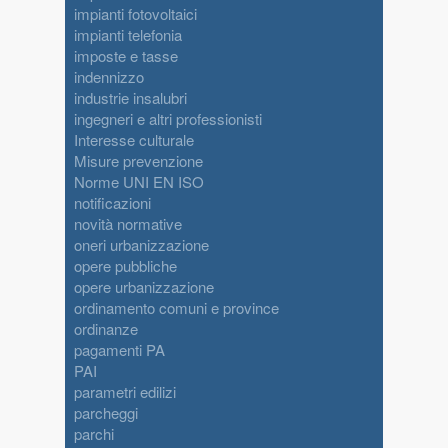
impianti fotovoltaici
impianti telefonia
imposte e tasse
indennizzo
industrie insalubri
ingegneri e altri professionisti
Interesse culturale
Misure prevenzione
Norme UNI EN ISO
notificazioni
novità normative
oneri urbanizzazione
opere pubbliche
opere urbanizzazione
ordinamento comuni e province
ordinanze
pagamenti PA
PAI
parametri edilizi
parcheggi
parchi