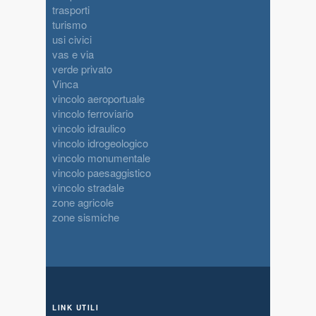
trasporti
turismo
usi civici
vas e via
verde privato
Vinca
vincolo aeroportuale
vincolo ferroviario
vincolo idraulico
vincolo idrogeologico
vincolo monumentale
vincolo paesaggistico
vincolo stradale
zone agricole
zone sismiche
LINK UTILI