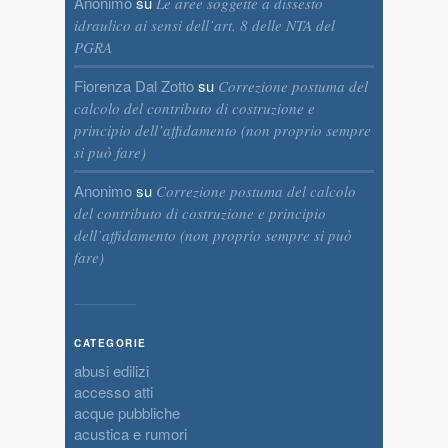
Anonimo
su
Le aree soggette a dissesto
idraulico ai sensi dell’art. 8 delle NTA del
PGRA
Fiorenza Dal Zotto
su
Correzione postuma del
calcolo del contributo di costruzione e
principio dell’affidamento (non proprio sempre
si può fare)
Anonimo
su
Correzione postuma del calcolo
del contributo di costruzione e principio
dell’affidamento (non proprio sempre si può
fare)
CATEGORIE
abusi edilizi
accesso atti
acque pubbliche
acustica e rumori