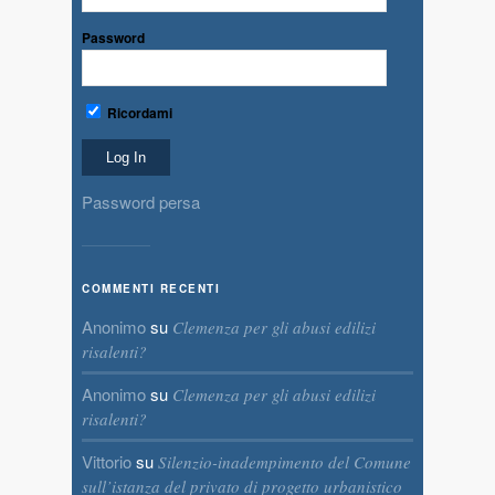
Password
Ricordami
Password persa
COMMENTI RECENTI
Anonimo
su
Clemenza per gli abusi edilizi
risalenti?
Anonimo
su
Clemenza per gli abusi edilizi
risalenti?
Vittorio
su
Silenzio-inadempimento del Comune
sull’istanza del privato di progetto urbanistico