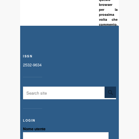
browser
per la
prossima
volta che
commento.
ISSN
2532-9634
LOGIN
Nome utente