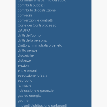
contributi pubblici
contributo di costruzione
convegni
convenzioni e contratti
Corte dei Conti processo
DASPO
diritti dell'uomo
diritti della persona
Diritto amministrativo veneto
diritto penale
discariche
distanze
elezioni
enti e organi
esecuzione forzata
esproprio
farmacie
fideiussione e garanzie
gas ed energia
geometri
impianti distribuzione carburanti