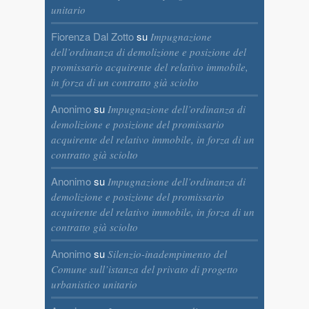
unitario
Fiorenza Dal Zotto
su
Impugnazione
dell’ordinanza di demolizione e posizione del
promissario acquirente del relativo immobile,
in forza di un contratto già sciolto
Anonimo
su
Impugnazione dell’ordinanza di
demolizione e posizione del promissario
acquirente del relativo immobile, in forza di un
contratto già sciolto
Anonimo
su
Impugnazione dell’ordinanza di
demolizione e posizione del promissario
acquirente del relativo immobile, in forza di un
contratto già sciolto
Anonimo
su
Silenzio-inadempimento del
Comune sull’istanza del privato di progetto
urbanistico unitario